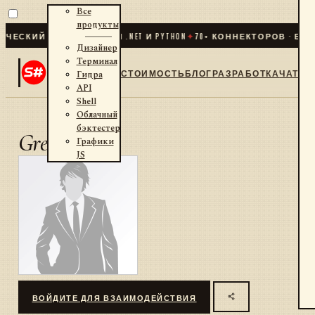
Все
продукты
ЕСКИЙ ТРЕЙДИНГ ДЛЯ .NET И PYTHON
✦
70
+ КОННЕКТОРОВ · БИРЖ
Дизайнер
Терминал
СТОИМОСТЬ
БЛОГ
РАЗРАБОТКА
ЧАТ
Гидра
API
Shell
Облачный
бэктестер
Greene
Графики
JS
ВОЙДИТЕ ДЛЯ ВЗАИМОДЕЙСТВИЯ