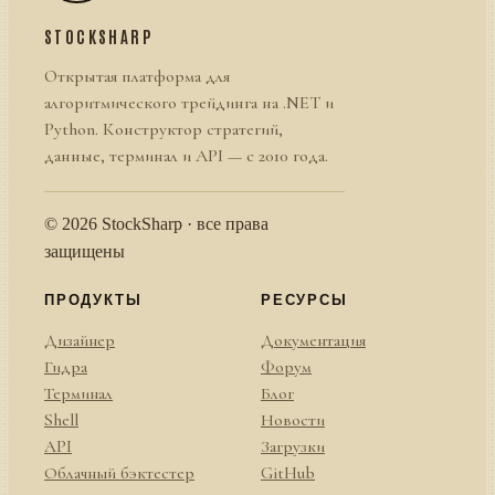
STOCKSHARP
Открытая платформа для
алгоритмического трейдинга на .NET и
Python. Конструктор стратегий,
данные, терминал и API — с 2010 года.
© 2026 StockSharp · все права
защищены
ПРОДУКТЫ
РЕСУРСЫ
Дизайнер
Документация
Гидра
Форум
Терминал
Блог
Shell
Новости
API
Загрузки
Облачный бэктестер
GitHub