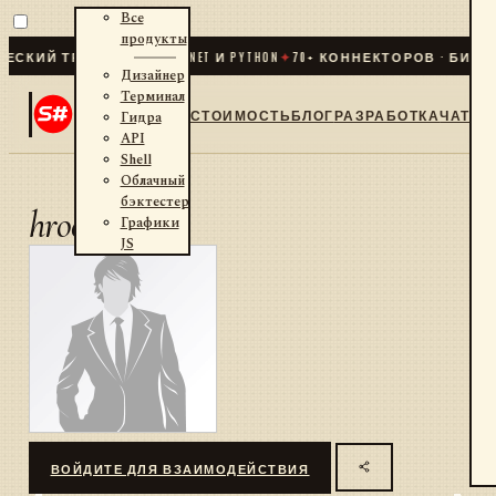
Все
продукты
СКИЙ ТРЕЙДИНГ ДЛЯ .NET И PYTHON
✦
70
+ КОННЕКТОРОВ · БИРЖИ
Дизайнер
Терминал
СТОИМОСТЬ
БЛОГ
РАЗРАБОТКА
ЧАТ
Гидра
API
Shell
Облачный
бэктестер
hroost
Графики
JS
ВОЙДИТЕ ДЛЯ ВЗАИМОДЕЙСТВИЯ