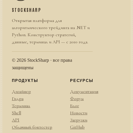
STOCKSHARP
Открытая платформа для
алгоритмического трейдинга на .NET и
Python. Конструктор стратегий,
данные, терминал и API — с 2010 года.
© 2026 StockSharp · все права
защищены
ПРОДУКТЫ
РЕСУРСЫ
Дизайнер
Документация
Гидра
Форум
Терминал
Блог
Shell
Новости
API
Загрузки
Облачный бэктестер
GitHub