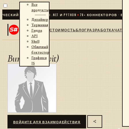
Все
продукты
ЕСКИЙ ТРЕЙДИНГ ДЛЯ .NET И PYTHON
✦
70
+ КОННЕКТОРОВ · БИРЖ
Дизайнер
Терминал
СТОИМОСТЬ
БЛОГ
РАЗРАБОТКА
ЧАТ
Гидра
API
Shell
Облачный
бэктестер
Виталий ( vit)
Графики
JS
ВОЙДИТЕ ДЛЯ ВЗАИМОДЕЙСТВИЯ