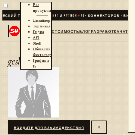
Все
продукты
СКИЙ ТРЕЙДИНГ ДЛЯ .NET И PYTHON
✦
70
+ КОННЕКТОРОВ · БИРЖИ
Дизайнер
Терминал
СТОИМОСТЬ
БЛОГ
РАЗРАБОТКА
ЧАТ
Гидра
API
Shell
Облачный
бэктестер
gesh
Графики
JS
ВОЙДИТЕ ДЛЯ ВЗАИМОДЕЙСТВИЯ