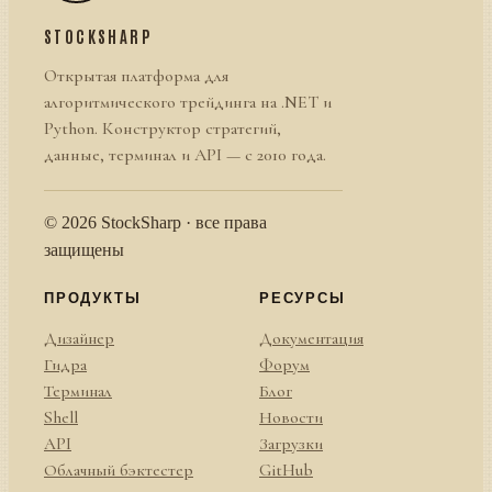
STOCKSHARP
Открытая платформа для
алгоритмического трейдинга на .NET и
Python. Конструктор стратегий,
данные, терминал и API — с 2010 года.
© 2026 StockSharp · все права
защищены
ПРОДУКТЫ
РЕСУРСЫ
Дизайнер
Документация
Гидра
Форум
Терминал
Блог
Shell
Новости
API
Загрузки
Облачный бэктестер
GitHub