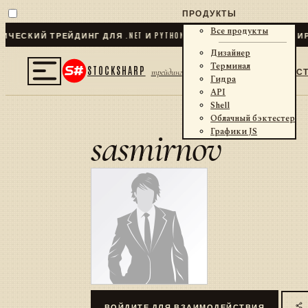
ПРОДУКТЫ
Все продукты
ЕСКИЙ ТРЕЙДИНГ ДЛЯ .NET И PYTHON
✦
70
+ КОННЕКТОРОВ · БИР
Дизайнер
Терминал
STOCKSHARP
С
трейдинг
Гидра
API
Shell
Облачный бэктестер
sasmirnov
Графики JS
ВОЙДИТЕ ДЛЯ ВЗАИМОДЕЙСТВИЯ