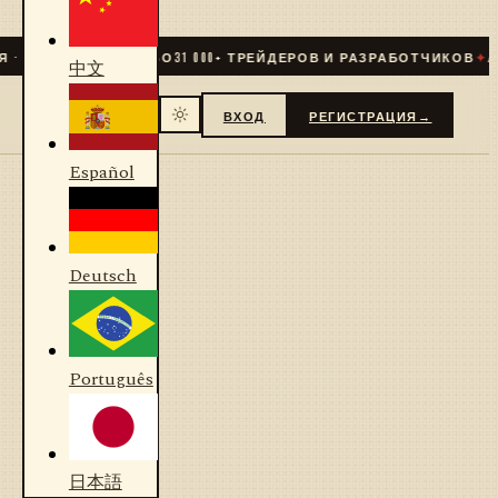
 LIVE
✦
СООБЩЕСТВО
31 000
+ ТРЕЙДЕРОВ И РАЗРАБОТЧИКОВ
✦
АЛ
中文
ВХОД
РЕГИСТРАЦИЯ
→
Español
Deutsch
Português
日本語