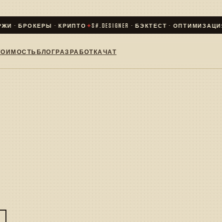
ЖИ · БРОКЕРЫ · КРИПТО
✦
S#.DESIGNER · БЭКТЕСТ · ОПТИМИЗАЦИЯ ·
ТОИМОСТЬ
БЛОГ
РАЗРАБОТКА
ЧАТ