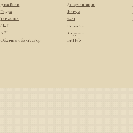
Дизайнер
Документация
Гидра
Форум
Терминал
Блог
Shell
Новости
API
Загрузки
Облачный бэктестер
GitHub