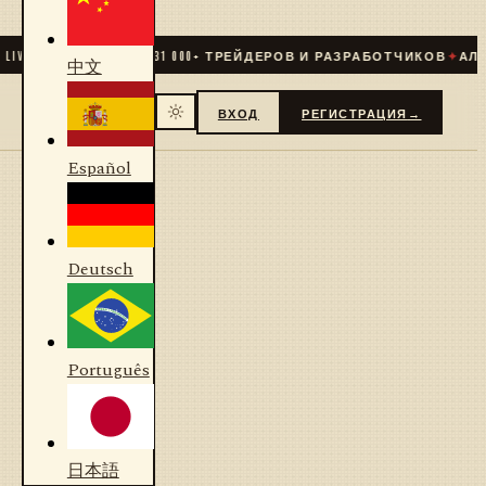
IVE
✦
СООБЩЕСТВО
31 000
+ ТРЕЙДЕРОВ И РАЗРАБОТЧИКОВ
✦
АЛГО
中文
ВХОД
РЕГИСТРАЦИЯ
→
Español
Deutsch
Português
日本語