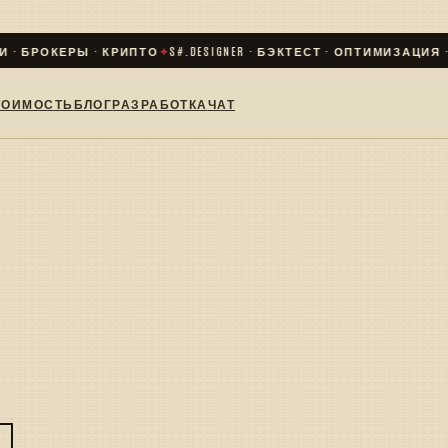
 · БРОКЕРЫ · КРИПТО
✦
S#.DESIGNER · БЭКТЕСТ · ОПТИМИЗАЦИЯ · L
ТОИМОСТЬ
БЛОГ
РАЗРАБОТКА
ЧАТ