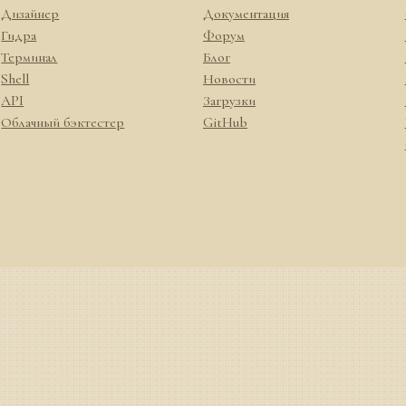
Дизайнер
Документация
Гидра
Форум
Терминал
Блог
Shell
Новости
API
Загрузки
Облачный бэктестер
GitHub