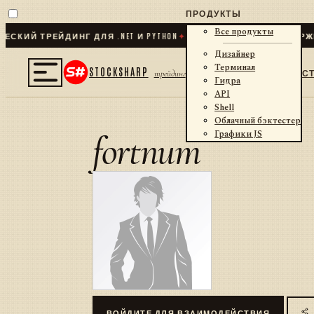
ПРОДУКТЫ
Все продукты
КИЙ ТРЕЙДИНГ ДЛЯ .NET И PYTHON
✦
70
+ КОННЕКТОРОВ · БИРЖИ
Дизайнер
Терминал
STOCKSHARP
С
трейдинг
Гидра
API
Shell
Облачный бэктестер
fortnum
Графики JS
ВОЙДИТЕ ДЛЯ ВЗАИМОДЕЙСТВИЯ