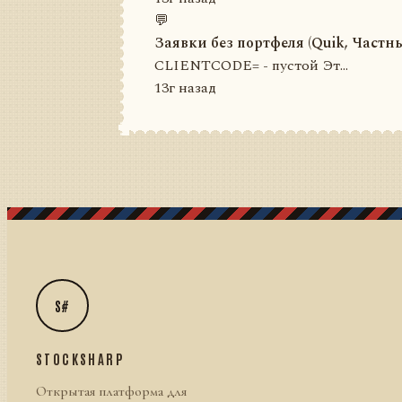
💬
Заявки без портфеля (Quik, Частн
CLIENTCODE= - пустой Эт...
13г назад
S#
STOCKSHARP
Открытая платформа для