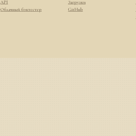
API
Загрузки
Облачный бэктестер
GitHub