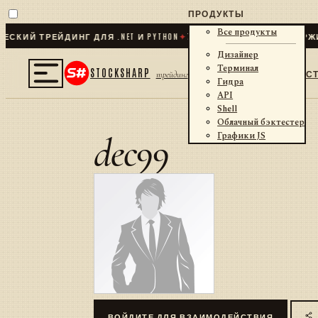
ПРОДУКТЫ
Все продукты
КИЙ ТРЕЙДИНГ ДЛЯ .NET И PYTHON
✦
70
+ КОННЕКТОРОВ · БИРЖИ 
Дизайнер
Терминал
STOCKSHARP
С
трейдинг
Гидра
API
Shell
Облачный бэктестер
dec99
Графики JS
ВОЙДИТЕ ДЛЯ ВЗАИМОДЕЙСТВИЯ