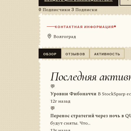
0
Подписчики
3
Подписки
КОНТАКТНАЯ ИНФОРМАЦИЯ
Волгоград
ОБЗОР
ОТЗЫВОВ
АКТИВНОСТЬ
Последняя актив
💬
Уровни Фибоначчи
В StockSparp е
12г назад
💬
Перенос стратегий через ночь в Q
будут сняты. Что...
13г назад