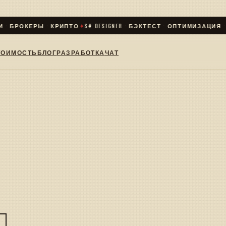
· БРОКЕРЫ · КРИПТО
✦
S#.DESIGNER · БЭКТЕСТ · ОПТИМИЗАЦИЯ · LI
ТОИМОСТЬ
БЛОГ
РАЗРАБОТКА
ЧАТ