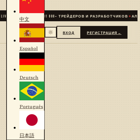
VE
✦
СООБЩЕСТВО
31 000
+ ТРЕЙДЕРОВ И РАЗРАБОТЧИКОВ
✦
АЛГО
中文
ВХОД
РЕГИСТРАЦИЯ
→
Español
Deutsch
Português
日本語