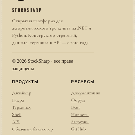
STOCKSHARP
Открытая платформа для
алгоритмического трейдинга на .NET и
Python. Конструктор стратегий,
данные, терминал и API — с 2010 года.
© 2026 StockSharp · все права
защищены
ПРОДУКТЫ
РЕСУРСЫ
Дизайнер
Документация
Гидра
Форум
Терминал
Блог
Shell
Новости
API
Загрузки
Облачный бэктестер
GitHub