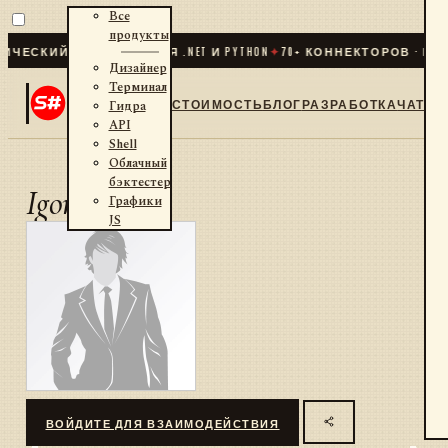
Все
продукты
ЕСКИЙ ТРЕЙДИНГ ДЛЯ .NET И PYTHON
✦
70
+ КОННЕКТОРОВ · БИРЖ
Дизайнер
Терминал
СТОИМОСТЬ
БЛОГ
РАЗРАБОТКА
ЧАТ
Гидра
API
Shell
Облачный
бэктестер
IgorShk
Графики
JS
ВОЙДИТЕ ДЛЯ ВЗАИМОДЕЙСТВИЯ