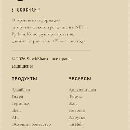
STOCKSHARP
Открытая платформа для
алгоритмического трейдинга на .NET и
Python. Конструктор стратегий,
данные, терминал и API — с 2010 года.
© 2026 StockSharp · все права
защищены
ПРОДУКТЫ
РЕСУРСЫ
Дизайнер
Документация
Гидра
Форум
Терминал
Блог
Shell
Новости
API
Загрузки
Облачный бэктестер
GitHub