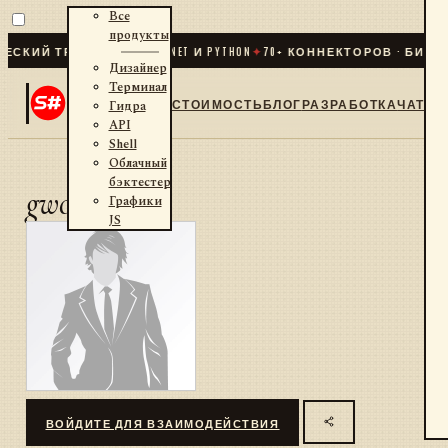
Все
продукты
КИЙ ТРЕЙДИНГ ДЛЯ .NET И PYTHON
✦
70
+ КОННЕКТОРОВ · БИРЖИ
Дизайнер
Терминал
СТОИМОСТЬ
БЛОГ
РАЗРАБОТКА
ЧАТ
Гидра
API
Shell
Облачный
бэктестер
gwozd
Графики
JS
ВОЙДИТЕ ДЛЯ ВЗАИМОДЕЙСТВИЯ