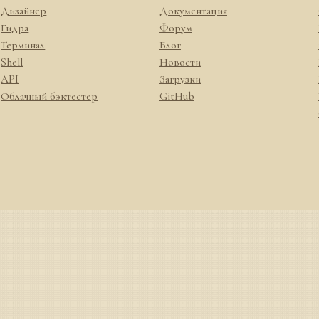
Дизайнер
Документация
Гидра
Форум
Терминал
Блог
Shell
Новости
API
Загрузки
Облачный бэктестер
GitHub