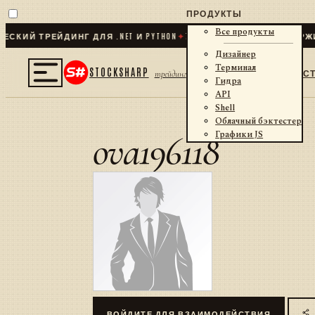
ПРОДУКТЫ
Все продукты
КИЙ ТРЕЙДИНГ ДЛЯ .NET И PYTHON
✦
70
+ КОННЕКТОРОВ · БИРЖИ
Дизайнер
Терминал
STOCKSHARP
С
трейдинг
Гидра
API
Shell
Облачный бэктестер
ova196118
Графики JS
ВОЙДИТЕ ДЛЯ ВЗАИМОДЕЙСТВИЯ