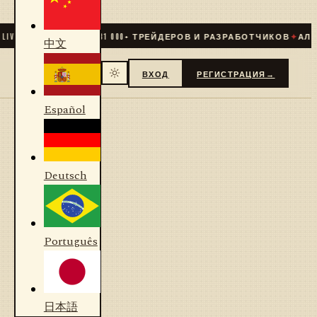
IVE
✦
СООБЩЕСТВО
31 000
+ ТРЕЙДЕРОВ И РАЗРАБОТЧИКОВ
✦
АЛГО
中文
ВХОД
РЕГИСТРАЦИЯ
→
Español
Deutsch
Português
日本語