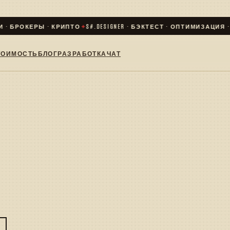
 · БРОКЕРЫ · КРИПТО
✦
S#.DESIGNER · БЭКТЕСТ · ОПТИМИЗАЦИЯ · L
ТОИМОСТЬ
БЛОГ
РАЗРАБОТКА
ЧАТ