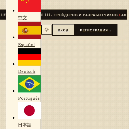
IVE
✦
СООБЩЕСТВО
31 000
+ ТРЕЙДЕРОВ И РАЗРАБОТЧИКОВ
✦
АЛГО
中文
ВХОД
РЕГИСТРАЦИЯ
→
Español
Deutsch
Português
日本語