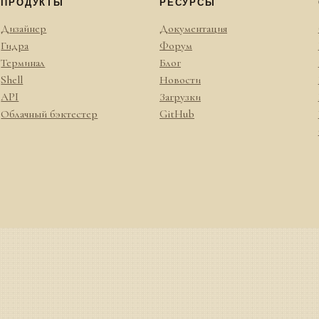
ПРОДУКТЫ
РЕСУРСЫ
Дизайнер
Документация
Гидра
Форум
Терминал
Блог
Shell
Новости
API
Загрузки
Облачный бэктестер
GitHub