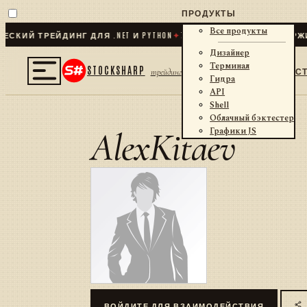
ПРОДУКТЫ
Все продукты
КИЙ ТРЕЙДИНГ ДЛЯ .NET И PYTHON
✦
70
+ КОННЕКТОРОВ · БИРЖИ 
Дизайнер
Терминал
STOCKSHARP
С
трейдинг
Гидра
API
Shell
Облачный бэктестер
AlexKitaev
Графики JS
ВОЙДИТЕ ДЛЯ ВЗАИМОДЕЙСТВИЯ