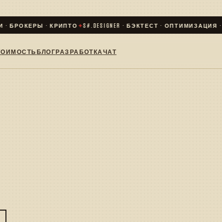
· БРОКЕРЫ · КРИПТО
✦
S#.DESIGNER · БЭКТЕСТ · ОПТИМИЗАЦИЯ · L
ТОИМОСТЬ
БЛОГ
РАЗРАБОТКА
ЧАТ