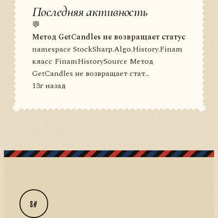
Последняя активность
💬
Метод GetCandles не возвращает статус
namespace StockSharp.Algo.History.Finam
класс FinamHistorySource Метод
GetCandles не возвращает стат...
13г назад
S#