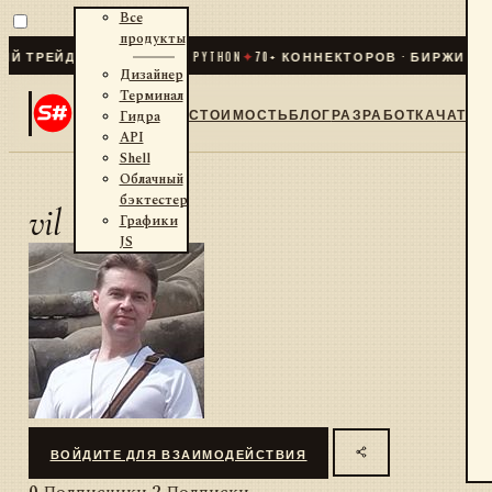
Все
продукты
 ТРЕЙДИНГ ДЛЯ .NET И PYTHON
✦
70
+ КОННЕКТОРОВ · БИРЖИ · Б
Дизайнер
Терминал
СТОИМОСТЬ
БЛОГ
РАЗРАБОТКА
ЧАТ
Гидра
API
Shell
Облачный
бэктестер
vil
Графики
JS
ВОЙДИТЕ ДЛЯ ВЗАИМОДЕЙСТВИЯ