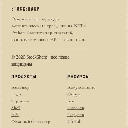
STOCKSHARP
Открытая платформа для
алгоритмического трейдинга на .NET и
Python. Конструктор стратегий,
данные, терминал и API — с 2010 года.
© 2026 StockSharp · все права
защищены
ПРОДУКТЫ
РЕСУРСЫ
Дизайнер
Документация
Гидра
Форум
Терминал
Блог
Shell
Новости
API
Загрузки
Облачный бэктестер
GitHub