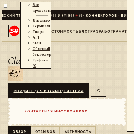
Все
продукты
СКИЙ ТРЕЙДИНГ ДЛЯ .NET И PYTHON
✦
70
+ КОННЕКТОРОВ · БИРЖИ
Дизайнер
Терминал
СТОИМОСТЬ
БЛОГ
РАЗРАБОТКА
ЧАТ
Гидра
API
Shell
Облачный
бэктестер
Claudio
Графики
JS
ВОЙДИТЕ ДЛЯ ВЗАИМОДЕЙСТВИЯ
КОНТАКТНАЯ ИНФОРМАЦИЯ
ОБЗОР
ОТЗЫВОВ
АКТИВНОСТЬ