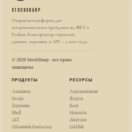
STOCKSHARP
Открытая платформа для
алгоритмического трейдинга на .NET и
Python. Конструктор стратегий,
данные, терминал и API — с 2010 года.
© 2026 StockSharp · все права
защищены
ПРОДУКТЫ
РЕСУРСЫ
Дизайнер
Документация
Гидра
Форум
Терминал
Блог
Shell
Новости
API
Загрузки
Облачный бэктестер
GitHub