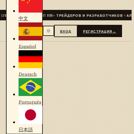
IVE
✦
СООБЩЕСТВО
31 000
+ ТРЕЙДЕРОВ И РАЗРАБОТЧИКОВ
✦
АЛГО
中文
ВХОД
РЕГИСТРАЦИЯ
→
Español
Deutsch
Português
日本語