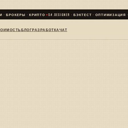
 · БРОКЕРЫ · КРИПТО
✦
S#.DESIGNER · БЭКТЕСТ · ОПТИМИЗАЦИЯ · L
ТОИМОСТЬ
БЛОГ
РАЗРАБОТКА
ЧАТ