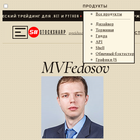
ПРОДУКТЫ
Все продукты
КИЙ ТРЕЙДИНГ ДЛЯ .NET И PYTHON
✦
70
+ КОННЕКТОРОВ · БИРЖИ
Дизайнер
Терминал
STOCKSHARP
С
трейдинг
Гидра
API
Shell
Облачный бэктестер
MVFedosov
Графики JS