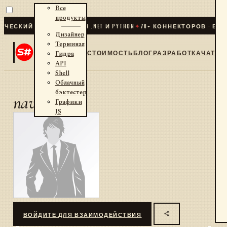
Все
продукты
ЕСКИЙ ТРЕЙДИНГ ДЛЯ .NET И PYTHON
✦
70
+ КОННЕКТОРОВ · БИР
Дизайнер
Терминал
СТОИМОСТЬ
БЛОГ
РАЗРАБОТКА
ЧАТ
Гидра
API
Shell
Облачный
бэктестер
navi
Графики
JS
ВОЙДИТЕ ДЛЯ ВЗАИМОДЕЙСТВИЯ