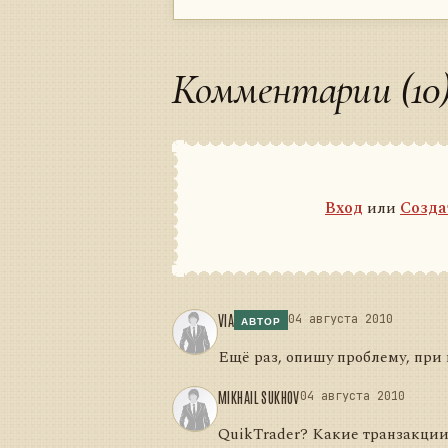
Комментарии (10
Вход
или
Созда
VIA
04 августа 2010
АВТОР
Ещё раз, опишу проблему, при 
MIKHAIL SUKHOV
04 августа 2010
QuikTrader? Какие транзакции 