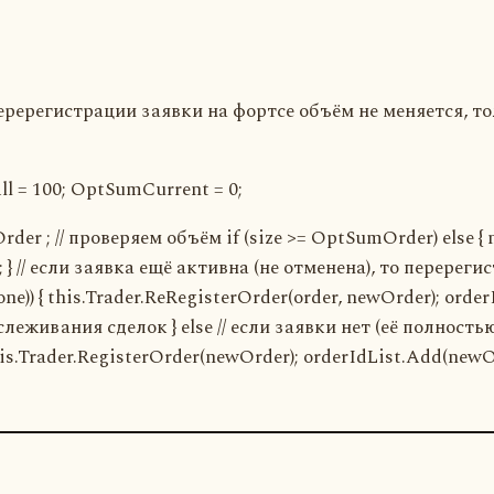
ререгистрации заявки на фортсе объём не меняется, тол
 = 100; OptSumCurrent = 0;
w Order ; // проверяем объём if (size >= OptSumOrder) else 
 // если заявка ещё активна (не отменена), то перерегис
ne)) { this.Trader.ReRegisterOrder(order, newOrder); order
леживания сделок } else // если заявки нет (её полность
s.Trader.RegisterOrder(newOrder); orderIdList.Add(newOrd