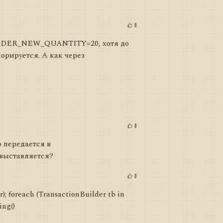
0
RST_ORDER_NEW_QUANTITY=20, хотя до
норируется. А как через
0
о передается в
 выставляется?
0
); foreach (TransactionBuilder tb in
ing()