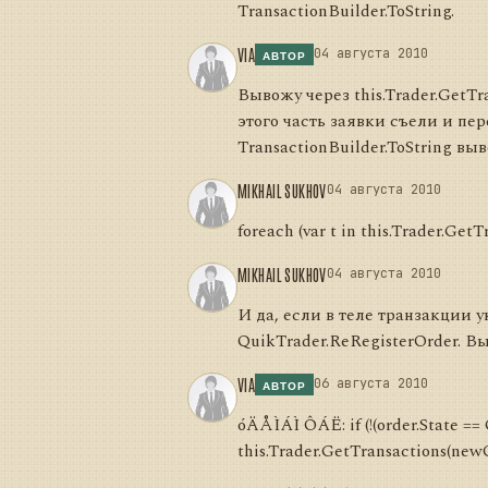
TransactionBuilder.ToString.
VIA
04 августа 2010
АВТОР
Вывожу через this.Trader.GetT
этого часть заявки съели и пер
TransactionBuilder.ToString вы
MIKHAIL SUKHOV
04 августа 2010
foreach (var t in this.Trader.Get
MIKHAIL SUKHOV
04 августа 2010
И да, если в теле транзакции 
QuikTrader.ReRegisterOrder. В
VIA
06 августа 2010
АВТОР
óÄÅÌÁÌ ÔÁË: if (!(order.State ==
this.Trader.GetTransactions(newOr