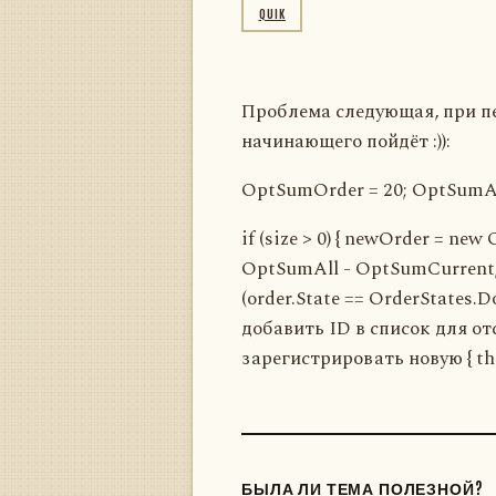
QUIK
Проблема следующая, при пе
начинающего пойдёт :)):
OptSumOrder = 20; OptSumAll
if (size > 0) { newOrder = ne
OptSumAll - OptSumCurrent; }
(order.State == OrderStates.Do
добавить ID в список для отс
зарегистрировать новую { thi
БЫЛА ЛИ ТЕМА ПОЛЕЗНОЙ?