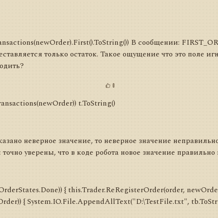
ransactions(newOrder).First().ToString()) В сообщении: FI
еставляется только остаток. Такое ощущение что это поле иг
водить?
0
Transactions(newOrder)) t.ToString()
указано неверное значение, то неверное значение неправильн
ы точно уверены, что в коде робота новое значение правильно
 OrderStates.Done)) { this.Trader.ReRegisterOrder(order, newOrder
der)) { System.IO.File.AppendAllText("D:\TestFile.txt", tb.ToStr