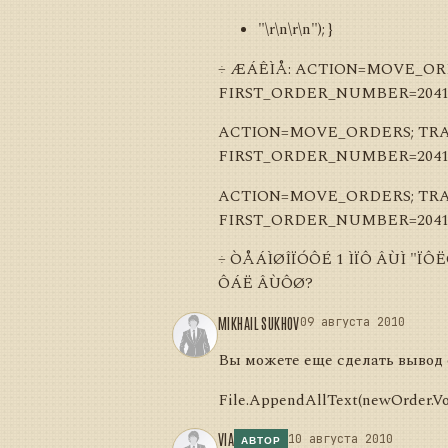
"\r\n\r\n"); }
÷ ÆÁÊÌÅ: ACTION=MOVE_ORDE
FIRST_ORDER_NUMBER=20415
ACTION=MOVE_ORDERS; TRANS
FIRST_ORDER_NUMBER=20415
ACTION=MOVE_ORDERS; TRANS
FIRST_ORDER_NUMBER=20415
÷ ÒÅÁÌØÎÏÓÔÉ 1 ÌÏÔ ÂÙÌ "ÏÔË
ÔÁË ÂÙÔØ?
MIKHAIL SUKHOV
09 августа 2010
Вы можете еще сделать вывод
File.AppendAllText(newOrder.Vo
VIA
10 августа 2010
АВТОР