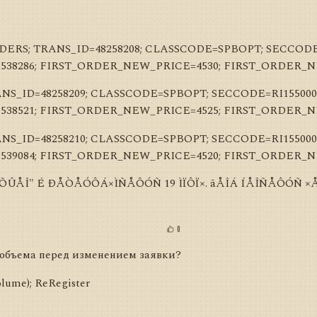
RS; TRANS_ID=48258208; CLASSCODE=SPBOPT; SECCODE=
38286; FIRST_ORDER_NEW_PRICE=4530; FIRST_ORDER_
_ID=48258209; CLASSCODE=SPBOPT; SECCODE=RI155000
38521; FIRST_ORDER_NEW_PRICE=4525; FIRST_ORDER_
_ID=48258210; CLASSCODE=SPBOPT; SECCODE=RI155000
39084; FIRST_ORDER_NEW_PRICE=4520; FIRST_ORDER_
ÕÛÅÎ" É ÐÅÒÅÓÔÁ×ÌÑÅÔÓÑ 19 ÌÏÔÏ×. ãÅÎÁ ÍÅÎÑÅÔÓÑ ×ÅÒÎÏ
0
 объема перед изменением заявки?
lume); ReRegister