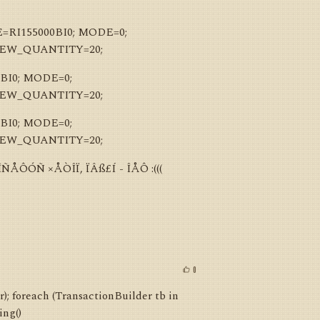
RI155000BI0; MODE=0;
NEW_QUANTITY=20;
BI0; MODE=0;
NEW_QUANTITY=20;
BI0; MODE=0;
NEW_QUANTITY=20;
ÅÔÓÑ ×ÅÒÎÏ, ÏÂß£Í - ÎÅÔ :(((
0
); foreach (TransactionBuilder tb in
ing()