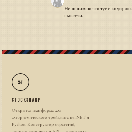
Не понимаю что тут с кодировк
вывести.
S#
STOCKSHARP
Открытая платформа для
алгоритмического трейдинга на .NET и
Python. Конструктор стратегий,
данные, терминал и API — с 2010 года.