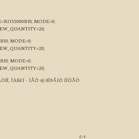
RI155000BI0; MODE=0;
NEW_QUANTITY=20;
BI0; MODE=0;
NEW_QUANTITY=20;
BI0; MODE=0;
NEW_QUANTITY=20;
, ÏÂß£Í - ÎÅÔ :((( ðÏÞÅÍÕ ÍÏÖÅÔ
0