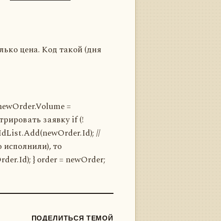
ько цена. Код такой (дня
{ newOrder.Volume =
трировать заявку if (!
IdList.Add(newOrder.Id); //
ю исполнили), то
er.Id); } order = newOrder;
ПОДЕЛИТЬСЯ ТЕМОЙ