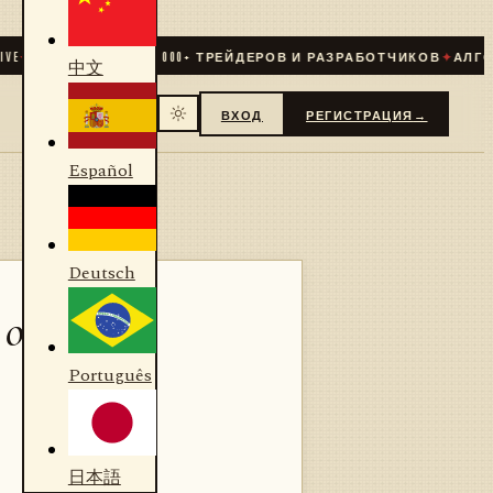
СООБЩЕСТВО
31 000
+ ТРЕЙДЕРОВ И РАЗРАБОТЧИКОВ
✦
АЛГОРИТМ
中文
ВХОД
РЕГИСТРАЦИЯ
→
Español
Deutsch
 объём
Português
日本語