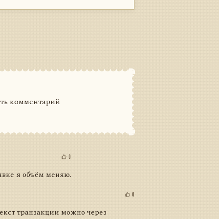
ить комментарий
0
явке я объём меняю.
0
текст транзакции можно через