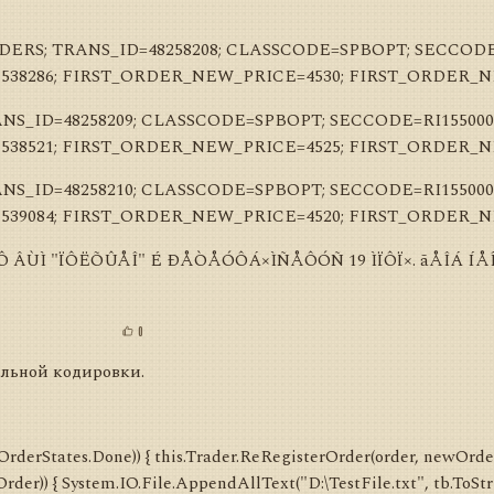
RS; TRANS_ID=48258208; CLASSCODE=SPBOPT; SECCODE=
38286; FIRST_ORDER_NEW_PRICE=4530; FIRST_ORDER_
_ID=48258209; CLASSCODE=SPBOPT; SECCODE=RI155000
38521; FIRST_ORDER_NEW_PRICE=4525; FIRST_ORDER_
_ID=48258210; CLASSCODE=SPBOPT; SECCODE=RI155000
39084; FIRST_ORDER_NEW_PRICE=4520; FIRST_ORDER_
ÏÔ ÂÙÌ "ÏÔËÕÛÅÎ" É ÐÅÒÅÓÔÁ×ÌÑÅÔÓÑ 19 ÌÏÔÏ×. ãÅÎÁ ÍÅÎÑ
0
ильной кодировки.
 OrderStates.Done)) { this.Trader.ReRegisterOrder(order, newOrder
der)) { System.IO.File.AppendAllText("D:\TestFile.txt", tb.ToStr