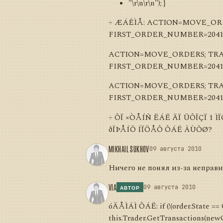
"\r\n\r\n"); }
÷ ÆÁÊÌÅ: ACTION=MOVE_ORDE
FIRST_ORDER_NUMBER=20415
ACTION=MOVE_ORDERS; TRANS
FIRST_ORDER_NUMBER=20415
ACTION=MOVE_ORDERS; TRANS
FIRST_ORDER_NUMBER=20415
÷ ÔÏ ×ÒÅÍÑ ËÁË ÄÏ ÜÔÏÇÏ 1 Ì
ðÏÞÅÍÕ ÍÏÖÅÔ ÔÁË ÂÙÔØ?
MIKHAIL SUKHOV
09 августа 2010
Ничего не понял из-за неправ
VIA
09 августа 2010
АВТОР
óÄÅÌÁÌ ÔÁË: if (!(order.State ==
this.Trader.GetTransactions(newOr