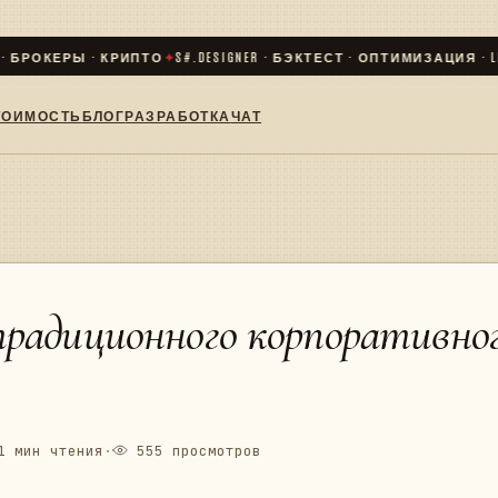
РОКЕРЫ · КРИПТО
✦
S#.DESIGNER · БЭКТЕСТ · ОПТИМИЗАЦИЯ · LIVE
ТОИМОСТЬ
БЛОГ
РАЗРАБОТКА
ЧАТ
радиционного корпоративно
 мин чтения
·
555 просмотров