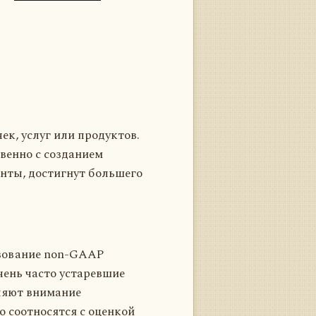
к, услуг или продуктов.
венно с созданием
нты, достигнут большего
ьзование non-GAAP
чень часто устаревшие
еляют внимание
о соотносятся с оценкой