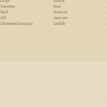
Терминал
Блог
Shell
Новости
API
Загрузки
Облачный бэктестер
GitHub