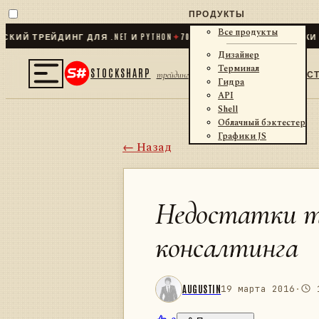
ПРОДУКТЫ
Все продукты
 ТРЕЙДИНГ ДЛЯ .NET И PYTHON
✦
70
+ КОННЕКТОРОВ · БИРЖИ · Б
Дизайнер
Терминал
STOCKSHARP
С
трейдинг
Гидра
API
Shell
Облачный бэктестер
Графики JS
← Назад
Недостатки т
консалтинга
AUGUSTIN
19 марта 2016
·
1