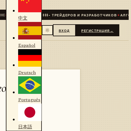
✦
СООБЩЕСТВО
31 000
+ ТРЕЙДЕРОВ И РАЗРАБОТЧИКОВ
✦
АЛГОРИТ
中文
ВХОД
РЕГИСТРАЦИЯ
→
Español
Deutsch
го
Português
日本語