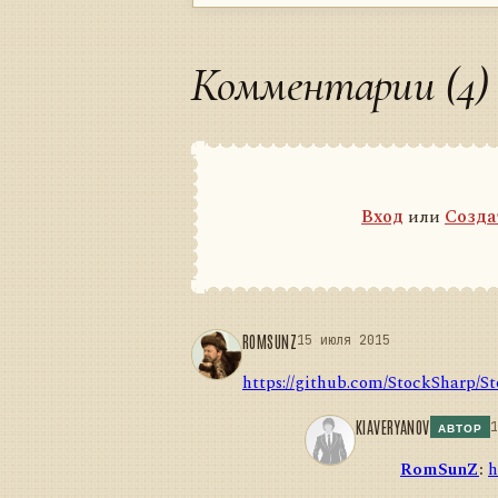
Комментарии (4)
Вход
или
Созда
ROMSUNZ
15 июля 2015
https://github.com/StockSharp/St
KIAVERYANOV
1
АВТОР
RomSunZ
:
h