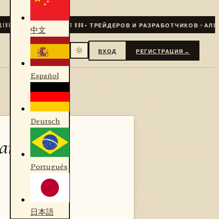
✦
СООБЩЕСТВО
31 000
+ ТРЕЙДЕРОВ И РАЗРАБОТЧИКОВ
✦
АЛГОРИТ
中文
ВХОД
РЕГИСТРАЦИЯ
→
Español
Deutsch
дания
Português
日本語