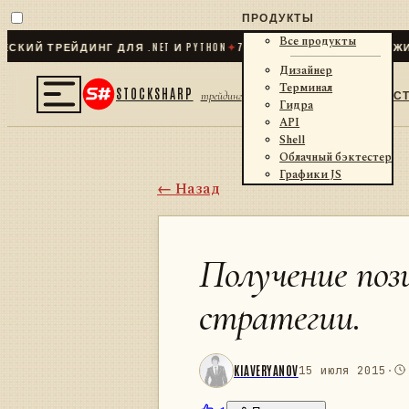
ПРОДУКТЫ
Все продукты
 ТРЕЙДИНГ ДЛЯ .NET И PYTHON
✦
70
+ КОННЕКТОРОВ · БИРЖИ · Б
Дизайнер
Терминал
STOCKSHARP
С
трейдинг
Гидра
API
Shell
Облачный бэктестер
Графики JS
← Назад
Получение поз
стратегии.
KIAVERYANOV
15 июля 2015
·