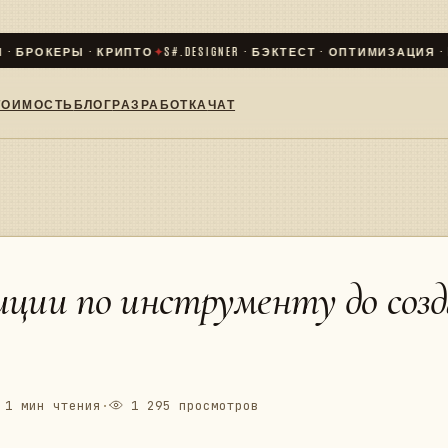
РОКЕРЫ · КРИПТО
✦
S#.DESIGNER · БЭКТЕСТ · ОПТИМИЗАЦИЯ · LIVE
ТОИМОСТЬ
БЛОГ
РАЗРАБОТКА
ЧАТ
иции по инструменту до соз
1 мин чтения
·
1 295 просмотров