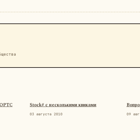
бщества
ФОРТС
Stock# с несколькими квиками
Вопро
03 августа 2010
09 авг