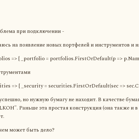
облема при подключении -
юсь на появление новых портфелей и инструментов и 
lios => { _portfolio = portfolios.FirstOrDefault(p => p.Nam
нструментами
ties => { _security = securities.FirstOrDefault(sec => sec.Co
успешно, но нужную бумагу не находит. В качестве бума
"LKOH". Раньше эта простая конструкция (она также и 
т.
 чем может быть дело?