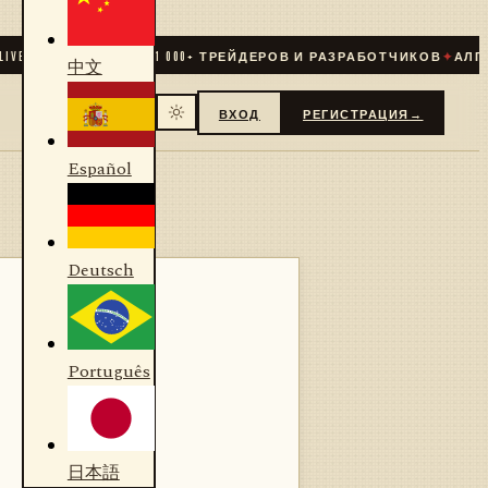
✦
СООБЩЕСТВО
31 000
+ ТРЕЙДЕРОВ И РАЗРАБОТЧИКОВ
✦
АЛГОРИТ
中文
ВХОД
РЕГИСТРАЦИЯ
→
Español
Deutsch
Português
日本語