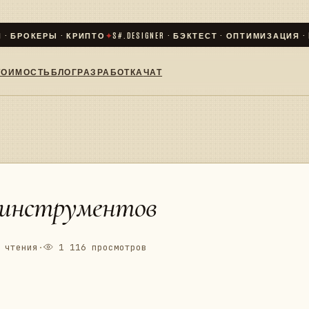
БРОКЕРЫ · КРИПТО
✦
S#.DESIGNER · БЭКТЕСТ · ОПТИМИЗАЦИЯ · LIVE
ТОИМОСТЬ
БЛОГ
РАЗРАБОТКА
ЧАТ
ск инструментов
 чтения
·
1 116 просмотров