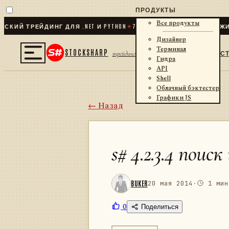
ПРОДУКТЫ
Все продукты
 ТРЕЙДИНГ ДЛЯ .NET И PYTHON
✦
70
+ КОННЕКТОРОВ · БИРЖИ · 
Дизайнер
Терминал
STOCKSHARP
С
трейдинг
Гидра
API
Shell
Облачный бэктестер
Графики JS
← Назад
s# 4.2.3.4 пои
BUKER
20 мая 2014
·
1 мин
0
Поделиться