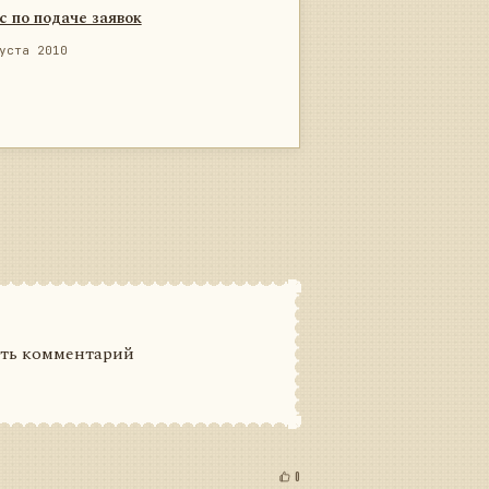
с по подаче заявок
уста 2010
ить комментарий
0