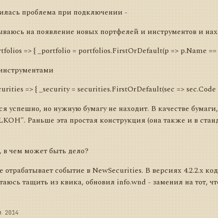
илась проблема при подключении -
ываюсь на появление новых портфелей и инструментов и на
folios => { _portfolio = portfolios.FirstOrDefault(p => p.Name == 
 инструментами
rities => { _security = securities.FirstOrDefault(sec => sec.Code =
ся успешно, но нужную бумагу не находит. В качестве бумаги
LKOH". Раньше эта простая конструкция (она также и в стан
 в чем может быть дело?
 отрабатывает событие в NewSecurities. В версиях 4.2.2.x код 
аюсь тащить из квика, обновил info.wnd - заменил на тот, ч
я 2014