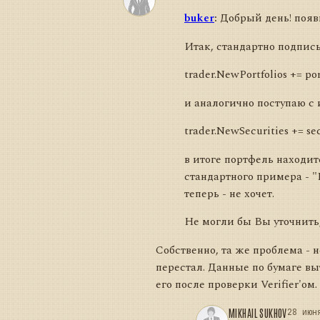
buker
:
Добрый день! появ
Итак, стандартно подпис
trader.NewPortfolios += port
и аналогично поступаю с
trader.NewSecurities += secu
в итоге портфель находит
стандартного примера - "
теперь - не хочет.
Не могли бы Вы уточнить,
Собственно, та же проблема - не
перестал. Данные по бумаге выт
его после проверки Verifier'ом.
MIKHAIL SUKHOV
28 июн