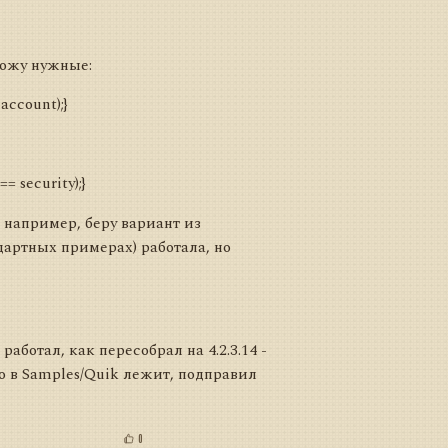
хожу нужные:
account);}
= security);}
, например, беру вариант из
дартных примерах) работала, но
работал, как пересобрал на 4.2.3.14 -
то в Samples/Quik лежит, подправил
0