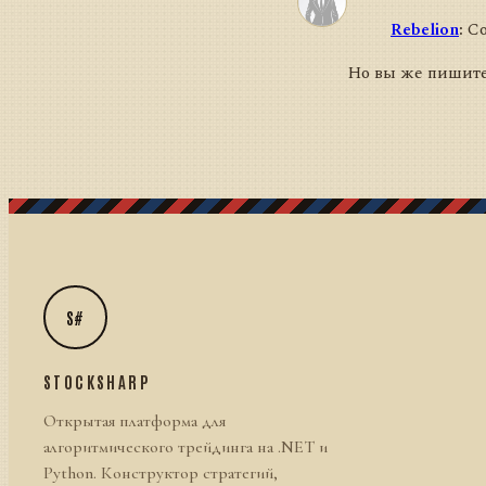
Rebelion
:
Со
Но вы же пишите
S#
STOCKSHARP
Открытая платформа для
алгоритмического трейдинга на .NET и
Python. Конструктор стратегий,