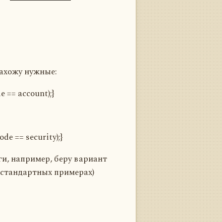
нахожу нужные:
e == account);}
de == security);}
ги, например, беру вариант
в стандартных примерах)