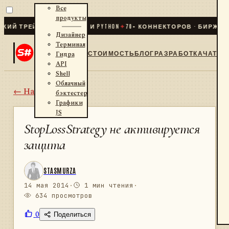
Все
продукты
ТРЕЙДИНГ ДЛЯ .NET И PYTHON
✦
70
+ КОННЕКТОРОВ · БИРЖИ · БР
Дизайнер
Терминал
СТОИМОСТЬ
БЛОГ
РАЗРАБОТКА
ЧАТ
Гидра
API
Shell
Облачный
← Назад
бэктестер
Графики
JS
StopLossStrategy не активируется
защита
STASMURZA
14 мая 2014
·
1 мин чтения
·
634 просмотров
0
Поделиться