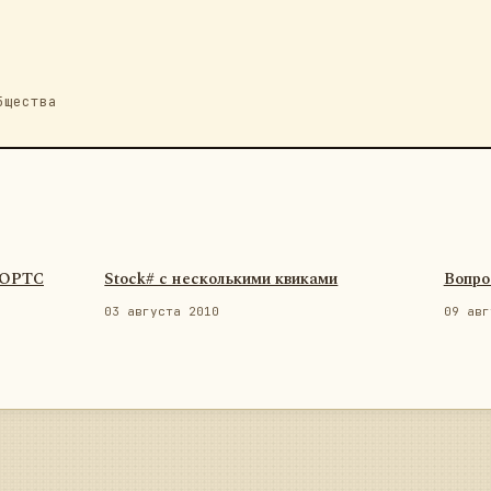
бщества
ФОРТС
Stock# с несколькими квиками
Вопро
03 августа 2010
09 авг