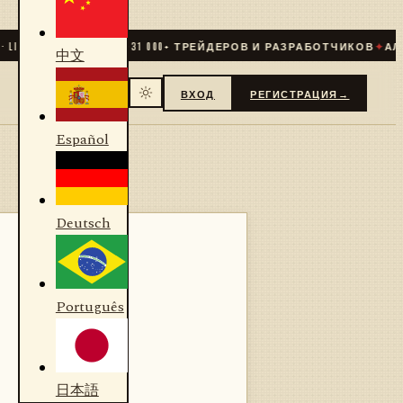
E
✦
СООБЩЕСТВО
31 000
+ ТРЕЙДЕРОВ И РАЗРАБОТЧИКОВ
✦
АЛГОРИ
中文
ВХОД
РЕГИСТРАЦИЯ
→
Español
Deutsch
Português
日本語