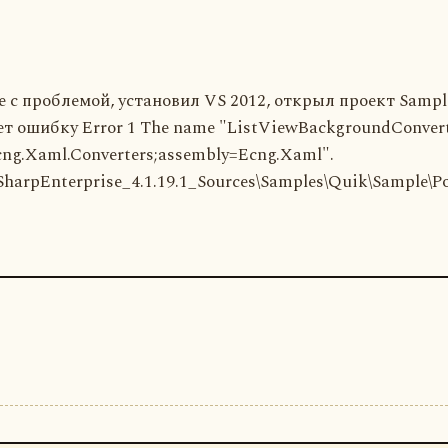
 с проблемой, установил VS 2012, открыл проект Sample,
 ошибку Error 1 The name "ListViewBackgroundConvertor
cng.Xaml.Converters;assembly=Ecng.Xaml".
arpEnterprise_4.1.19.1_Sources\Samples\Quik\Sample\P