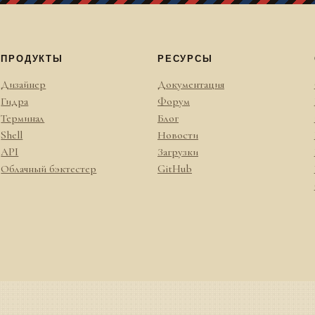
ПРОДУКТЫ
РЕСУРСЫ
Дизайнер
Документация
Гидра
Форум
Терминал
Блог
Shell
Новости
API
Загрузки
Облачный бэктестер
GitHub