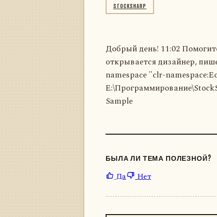
STOCKSHARP
Добрый день! 11:02 Помогите
открывается дизайнер, пишет
namespace "clr-namespace:E
E:\Программирование\StockSh
Sample
БЫЛА ЛИ ТЕМА ПОЛЕЗНОЙ?
Да
Нет