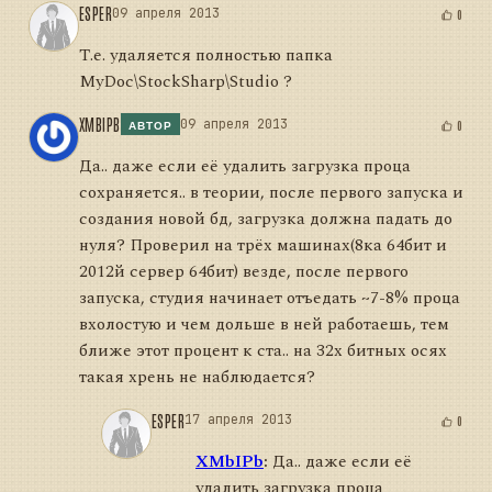
ESPER
09 апреля 2013
0
Т.е. удаляется полностью папка
MyDoc\StockSharp\Studio ?
XMBIPB
09 апреля 2013
0
АВТОР
Да.. даже если её удалить загрузка проца
сохраняется.. в теории, после первого запуска и
создания новой бд, загрузка должна падать до
нуля? Проверил на трёх машинах(8ка 64бит и
2012й сервер 64бит) везде, после первого
запуска, студия начинает отъедать ~7-8% проца
вхолостую и чем дольше в ней работаешь, тем
ближе этот процент к ста.. на 32х битных осях
такая хрень не наблюдается?
ESPER
17 апреля 2013
0
XMbIPb
:
Да.. даже если её
удалить загрузка проца