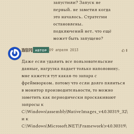
запустили? Запуск не
первый.. не заметил когда
это началось.. Стратегии
остановлены..
подключений нет.. что ещё
может быть запущено?
XMBIPB
09 апреля 2013
0
АВТОР
Даже если удалить все пользовательские
данные, нагрузка падает только наполовину..
мне кажется тут какая-то запара с
фреймворком.. потому что если долго пялиться
в монитор производительности, то можно
заметить как периодически проскакивают
запросы к
C:\Windows\assembly\NativeImages_v4.0.30319_32\
и к
C:\Windows\Microsoft.NET\Framework\v4.0.30319\