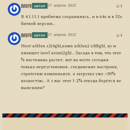
XMBIPB
17 апреля 2013
0
АВТОР
В 4.1.11.1 проблема сохранилась.. и в 64х и в 32х
битной версии...
XMBIPB
17 апреля 2013
0
АВТОР
Ноут athlon x2(4gb),комп athlon2 x3(8gb), ну и
планшет intel atom(2gb)... Засада в том, что этот
% постоянно растет.. вот на ноуте сегодня
только переустановил.. соединение настроил,
стратегию компильнул.. а загрузка уже >30%
вхолостую... А у вас этот 1-2% откуда берётся не
выясняли?