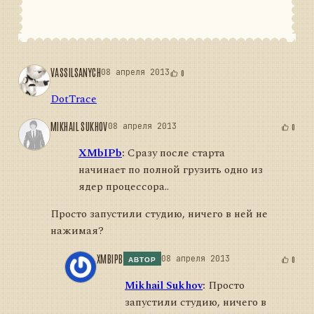
VASSILSANYCH
08 апреля 2013
0
DotTrace
MIKHAIL SUKHOV
08 апреля 2013
0
XMbIPb
:
Сразу после старта
начинает по полной грузить одно из
ядер процессора..
Просто запустили студию, ничего в ней не
нажимая?
XMBIPB
08 апреля 2013
0
АВТОР
Mikhail Sukhov
:
Просто
запустили студию, ничего в