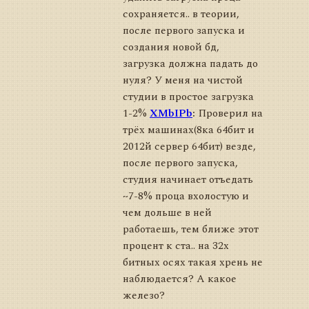
сохраняется.. в теории,
после первого запуска и
создания новой бд,
загрузка должна падать до
нуля? У меня на чистой
студии в простое загрузка
1-2%
XMbIPb
:
Проверил на
трёх машинах(8ка 64бит и
2012й сервер 64бит) везде,
после первого запуска,
студия начинает отъедать
~7-8% проца вхолостую и
чем дольше в ней
работаешь, тем ближе этот
процент к ста.. на 32х
битных осях такая хрень не
наблюдается? А какое
железо?