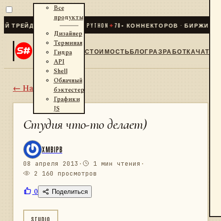
Все
продукты
РЕЙДИНГ ДЛЯ .NET И PYTHON
✦
70
+ КОННЕКТОРОВ · БИРЖИ · БРО
Дизайнер
Терминал
СТОИМОСТЬ
БЛОГ
РАЗРАБОТКА
ЧАТ
Гидра
API
Shell
Облачный
← Назад
бэктестер
Графики
JS
Студия что-то делает)
XMBIPB
08 апреля 2013
·
1 мин чтения
·
2 160 просмотров
0
Поделиться
STUDIO