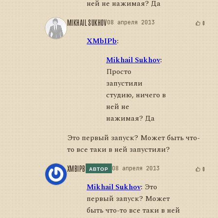
ней не нажимая? Да
MIKHAIL SUKHOV
08 апреля 2013
0
XMbIPb
:
Mikhail Sukhov
:
Просто
запустили
студию, ничего в
ней не
нажимая? Да
Это первый запуск? Может быть что-
то все таки в ней запустили?
XMBIPB
08 апреля 2013
0
АВТОР
Mikhail Sukhov
:
Это
первый запуск? Может
быть что-то все таки в ней