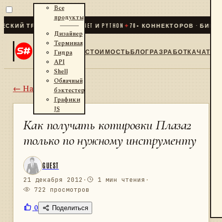
Все
продукты
Й ТРЕЙДИНГ ДЛЯ .NET И PYTHON
✦
70
+ КОННЕКТОРОВ · БИРЖИ · 
Дизайнер
Терминал
СТОИМОСТЬ
БЛОГ
РАЗРАБОТКА
ЧАТ
Гидра
API
Shell
Облачный
← Назад
бэктестер
Графики
JS
Как получать котировки Плаза2
только по нужному инструменту
GUEST
21 декабря 2012
·
1 мин чтения
·
722 просмотров
0
Поделиться