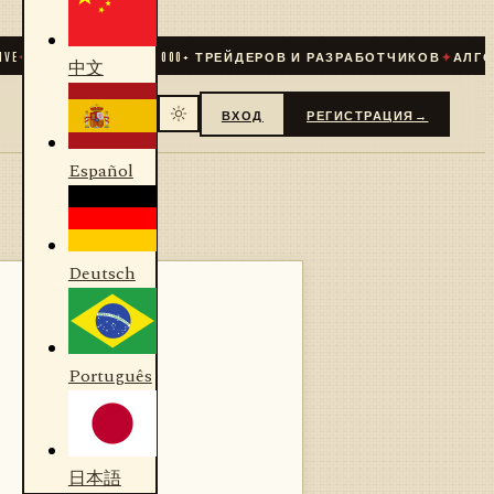
СООБЩЕСТВО
31 000
+ ТРЕЙДЕРОВ И РАЗРАБОТЧИКОВ
✦
АЛГОРИТ
中文
ВХОД
РЕГИСТРАЦИЯ
→
Español
Deutsch
Português
日本語