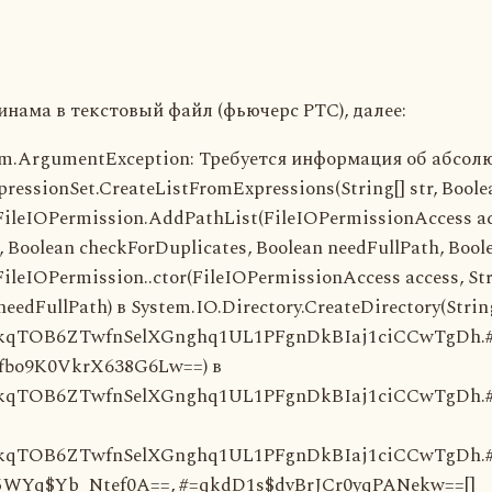
инама в текстовый файл (фьючерс РТС), далее:
tem.ArgumentException: Требуется информация об абсолю
pressionSet.CreateListFromExpressions(String[] str, Boole
.FileIOPermission.AddPathList(FileIOPermissionAccess a
g, Boolean checkForDuplicates, Boolean needFullPath, Bool
ileIOPermission..ctor(FileIOPermissionAccess access, Str
eedFullPath) в System.IO.Directory.CreateDirectory(Strin
kqTOB6ZTwfnSelXGnghq1UL1PFgnDkBIaj1ciCCwTgDh.
fbo9K0VkrX638G6Lw==) в
kqTOB6ZTwfnSelXGnghq1UL1PFgnDkBIaj1ciCCwTgDh.#
kqTOB6ZTwfnSelXGnghq1UL1PFgnDkBIaj1ciCCwTgDh.
5WYq$Yb_Ntef0A==, #=qkdD1s$dvBrJCr0yqPANekw==[]