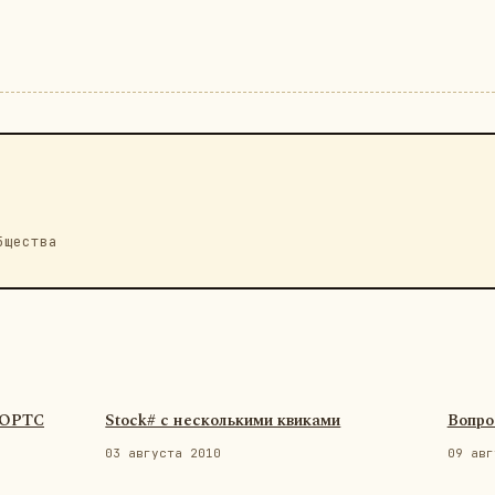
бщества
ФОРТС
Stock# с несколькими квиками
Вопро
03 августа 2010
09 авг