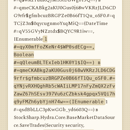
#=q$wKzYuuRQJM33tDBWg015Q==) в
#=qmeCKABkg2aKU0Gus0j68wVKRzJLD6CD
G9rfr$gfmbcuzBRGPZe0B66fT1Qu_oSF0.#=q
TCjZ3n$0qycugnmoYxqMiQ==(DateTime
#=qV55GVyNZztdx$BQYC9R1iw==,
IEnumerable
1
#=qyX0mfFoZKeNr4$WP0sdECg==,
Boolean
#=qQleumBLTExIeb1HK0Y1$IQ==) в
#=qmeCKABkg2aKU0Gus0j68wVKRzJLD6CDG
9rfr$gfmbcuzBRGPZe0B66fT1Qu_oSF0.#=
qYNjvRXHQghRb5cWAIiLMP17nFyZmQX2zFv
ZawZ67hSEsv397Vu6zCZbksk4gpqx5VQi7h
1
q9yFMZh6ybYjnH74w==(IEnumerable
#=qsdBbLLC3pKwGGb_yd6603Q==) в
StockSharp.Hydra.Core.BaseMarketDataSour
ce.SaveTrades(Security security,