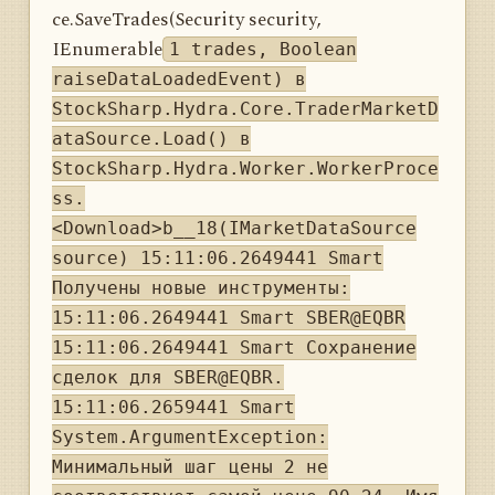
ce.SaveTrades(Security security,
IEnumerable
1 trades, Boolean
raiseDataLoadedEvent) в
StockSharp.Hydra.Core.TraderMarketD
ataSource.Load() в
StockSharp.Hydra.Worker.WorkerProce
ss.
<Download>b__18(IMarketDataSource
source) 15:11:06.2649441 Smart
Получены новые инструменты:
15:11:06.2649441 Smart SBER@EQBR
15:11:06.2649441 Smart Сохранение
сделок для SBER@EQBR.
15:11:06.2659441 Smart
System.ArgumentException:
Минимальный шаг цены 2 не