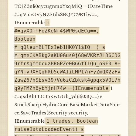
TCjZ3n$0qycugnmoYxqMiQ==(DateTime
#=qV55GVyNZztdx$BQYC9R1iw==,
IEnumerable
1
#=qyX0mfFoZKeNr4$WP0sdECg==,
Boolean
#=qQleumBLTExIeb1HK0Y1$IQ==) в
#=qmeCKABkg2aKU0Gus0j68wVKRzJLD6CDG
9rfr$gfmbcuzBRGPZe0B66fT1Qu_oSF0.#=
qYNjvRXHQghRb5cWAIiLMP17nFyZmQX2zFv
ZawZ67hSEsv397Vu6zCZbksk4gpqx5VQi7h
1
q9yFMZh6ybYjnH74w==(IEnumerable
#=qsdBbLLC3pKwGGb_yd6603Q==) в
StockSharp.Hydra.Core.BaseMarketDataSour
ce.SaveTrades(Security security,
IEnumerable
1 trades, Boolean
raiseDataLoadedEvent) в