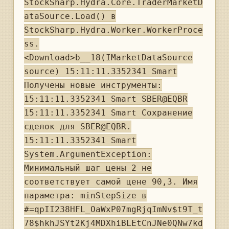
StockSharp.Hydra.Core.TraderMarketD
ataSource.Load() в
StockSharp.Hydra.Worker.WorkerProce
ss.
<Download>b__18(IMarketDataSource
source) 15:11:11.3352341 Smart
Получены новые инструменты:
15:11:11.3352341 Smart SBER@EQBR
15:11:11.3352341 Smart Сохранение
сделок для SBER@EQBR.
15:11:11.3352341 Smart
System.ArgumentException:
Минимальный шаг цены 2 не
соответствует самой цене 90,3. Имя
параметра: minStepSize в
#=qpII238HFL_OaWxP07mgRjqImNv$t9T_t
78$hkhJSYt2Kj4MDXhiBLEtCnJNe0QNw7kd