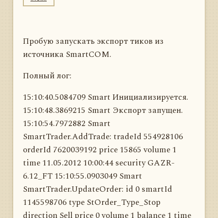
Пробую запускать экспорт тиков из
источника SmartCOM.
Полный лог:
15:10:40.5084709 Smart Инициализируется.
15:10:48.3869215 Smart Экспорт запущен.
15:10:54.7972882 Smart
SmartTrader.AddTrade: tradeId 554928106
orderId 7620039192 price 15865 volume 1
time 11.05.2012 10:00:44 security GAZR-
6.12_FT 15:10:55.0903049 Smart
SmartTrader.UpdateOrder: id 0 smartId
1145598706 type StOrder_Type_Stop
direction Sell price 0 volume 1 balance 1 time