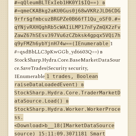
#=qQleumBLTExIeb1HK0Y1$IQ==) в
#=qmeCKABkg2aKU0Gus0j68wVKRzJLD6CDG
9rfr$gfmbcuzBRGPZe0B66fT1Qu_oSF0.#=
qYNjvRXHQghRb5cWAIiLMP17nFyZmQX2zFv
ZawZ67hSEsv397Vu6zCZbksk4gpqx5VQi7h
1
q9yFMZh6ybYjnH74w==(IEnumerable
#=qsdBbLLC3pKwGGb_yd6603Q==) в
StockSharp.Hydra.Core.BaseMarketDataSour
ce.SaveTrades(Security security,
IEnumerable
1 trades, Boolean
raiseDataLoadedEvent) в
StockSharp.Hydra.Core.TraderMarketD
ataSource.Load() в
StockSharp.Hydra.Worker.WorkerProce
ss.
<Download>b__18(IMarketDataSource
source) 15:11:09.3071181 Smart