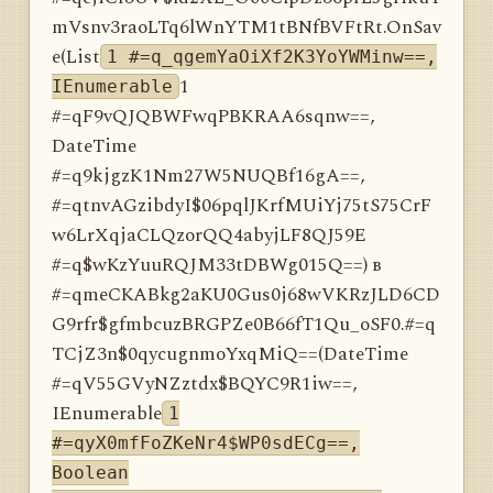
mVsnv3raoLTq6lWnYTM1tBNfBVFtRt.OnSav
e(List
1 #=q_qgemYaOiXf2K3YoYWMinw==,
1
IEnumerable
#=qF9vQJQBWFwqPBKRAA6sqnw==,
DateTime
#=q9kjgzK1Nm27W5NUQBf16gA==,
#=qtnvAGzibdyI$06pqlJKrfMUiYj75tS75CrF
w6LrXqjaCLQzorQQ4abyjLF8QJ59E
#=q$wKzYuuRQJM33tDBWg015Q==) в
#=qmeCKABkg2aKU0Gus0j68wVKRzJLD6CD
G9rfr$gfmbcuzBRGPZe0B66fT1Qu_oSF0.#=q
TCjZ3n$0qycugnmoYxqMiQ==(DateTime
#=qV55GVyNZztdx$BQYC9R1iw==,
IEnumerable
1
#=qyX0mfFoZKeNr4$WP0sdECg==,
Boolean