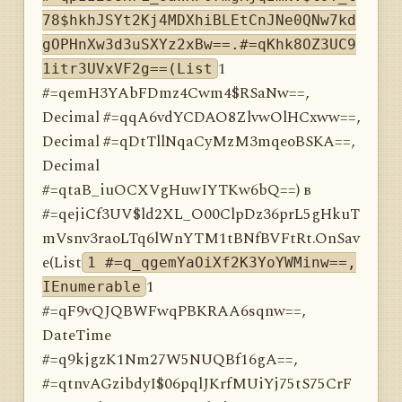
78$hkhJSYt2Kj4MDXhiBLEtCnJNe0QNw7kd
gOPHnXw3d3uSXYz2xBw==.#=qKhk8OZ3UC9
1
1itr3UVxVF2g==(List
#=qemH3YAbFDmz4Cwm4$RSaNw==,
Decimal #=qqA6vdYCDAO8ZlvwOlHCxww==,
Decimal #=qDtTllNqaCyMzM3mqeoBSKA==,
Decimal
#=qtaB_iuOCXVgHuwIYTKw6bQ==) в
#=qejiCf3UV$ld2XL_O00ClpDz36prL5gHkuT
mVsnv3raoLTq6lWnYTM1tBNfBVFtRt.OnSav
e(List
1 #=q_qgemYaOiXf2K3YoYWMinw==,
1
IEnumerable
#=qF9vQJQBWFwqPBKRAA6sqnw==,
DateTime
#=q9kjgzK1Nm27W5NUQBf16gA==,
#=qtnvAGzibdyI$06pqlJKrfMUiYj75tS75CrF