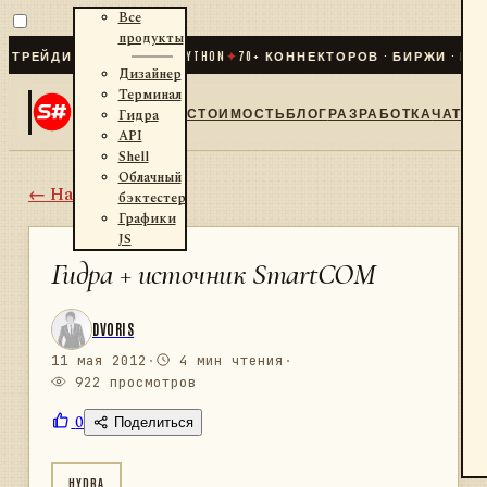
Все
продукты
ДИНГ ДЛЯ .NET И PYTHON
✦
70
+ КОННЕКТОРОВ · БИРЖИ · БРОКЕ
Дизайнер
Терминал
СТОИМОСТЬ
БЛОГ
РАЗРАБОТКА
ЧАТ
Гидра
API
Shell
Облачный
← Назад
бэктестер
Графики
JS
Гидра + источник SmartCOM
DVORIS
11 мая 2012
·
4 мин чтения
·
922 просмотров
0
Поделиться
HYDRA