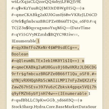
w6LrXqjaCLQzorQQ4abyjLF8QJ59E
#=q$wKzYuuRQJM33tDBWg015Q==) в
#=qmeCKABkg2aKU0Gus0j68wVKRzJLD6CD
G9rfr$gfmbcuzBRGPZe0B66fT1Qu_oSF0.#=q
TCjZ3n$0qycugnmoYxqMiQ==(DateTime
#=qV55GVyNZztdx$BQYC9R1iw==,
IEnumerable
1
#=qyX0mfFoZKeNr4$WP0sdECg==,
Boolean
#=qQleumBLTExIeb1HK0Y1$IQ==) в
#=qmeCKABkg2aKU0Gus0j68wVKRzJLD6CDG
9rfr$gfmbcuzBRGPZe0B66fT1Qu_oSF0.#=
qYNjvRXHQghRb5cWAIiLMP17nFyZmQX2zFv
ZawZ67hSEsv397Vu6zCZbksk4gpqx5VQi7h
1
q9yFMZh6ybYjnH74w==(IEnumerable
#=qsdBbLLC3pKwGGb_yd6603Q==) в
StockSharp.Hydra.Core.BaseMarketDataSour