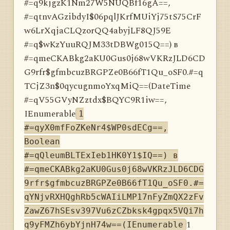
#=q9kjgzK1Nm27W5NUQBf16gA==,
#=qtnvAGzibdyI$06pqlJKrfMUiYj75tS75CrF
w6LrXqjaCLQzorQQ4abyjLF8QJ59E
#=q$wKzYuuRQJM33tDBWg015Q==) в
#=qmeCKABkg2aKU0Gus0j68wVKRzJLD6CD
G9rfr$gfmbcuzBRGPZe0B66fT1Qu_oSF0.#=q
TCjZ3n$0qycugnmoYxqMiQ==(DateTime
#=qV55GVyNZztdx$BQYC9R1iw==,
IEnumerable
1
#=qyX0mfFoZKeNr4$WP0sdECg==,
Boolean
#=qQleumBLTExIeb1HK0Y1$IQ==) в
#=qmeCKABkg2aKU0Gus0j68wVKRzJLD6CDG
9rfr$gfmbcuzBRGPZe0B66fT1Qu_oSF0.#=
qYNjvRXHQghRb5cWAIiLMP17nFyZmQX2zFv
ZawZ67hSEsv397Vu6zCZbksk4gpqx5VQi7h
1
q9yFMZh6ybYjnH74w==(IEnumerable