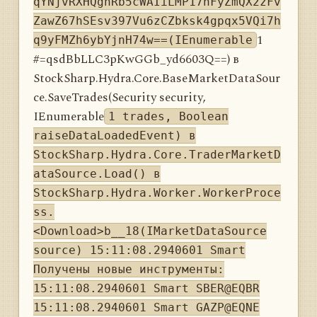
qYNjvRXHQghRb5cWAIiLMP17nFyZmQX2zFv
ZawZ67hSEsv397Vu6zCZbksk4gpqx5VQi7h
1
q9yFMZh6ybYjnH74w==(IEnumerable
#=qsdBbLLC3pKwGGb_yd6603Q==) в
StockSharp.Hydra.Core.BaseMarketDataSour
ce.SaveTrades(Security security,
IEnumerable
1 trades, Boolean
raiseDataLoadedEvent) в
StockSharp.Hydra.Core.TraderMarketD
ataSource.Load() в
StockSharp.Hydra.Worker.WorkerProce
ss.
<Download>b__18(IMarketDataSource
source) 15:11:08.2940601 Smart
Получены новые инструменты:
15:11:08.2940601 Smart SBER@EQBR
15:11:08.2940601 Smart GAZP@EQNE