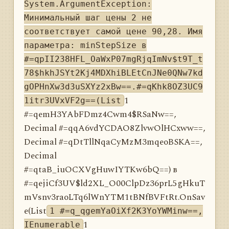
System.ArgumentException:
Минимальный шаг цены 2 не
соответствует самой цене 90,28. Имя
параметра: minStepSize в
#=qpII238HFL_OaWxP07mgRjqImNv$t9T_t
78$hkhJSYt2Kj4MDXhiBLEtCnJNe0QNw7kd
gOPHnXw3d3uSXYz2xBw==.#=qKhk8OZ3UC9
1
1itr3UVxVF2g==(List
#=qemH3YAbFDmz4Cwm4$RSaNw==,
Decimal #=qqA6vdYCDAO8ZlvwOlHCxww==,
Decimal #=qDtTllNqaCyMzM3mqeoBSKA==,
Decimal
#=qtaB_iuOCXVgHuwIYTKw6bQ==) в
#=qejiCf3UV$ld2XL_O00ClpDz36prL5gHkuT
mVsnv3raoLTq6lWnYTM1tBNfBVFtRt.OnSav
e(List
1 #=q_qgemYaOiXf2K3YoYWMinw==,
1
IEnumerable