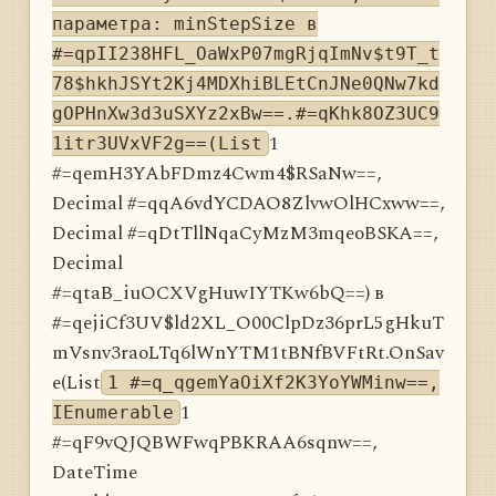
параметра: minStepSize в
#=qpII238HFL_OaWxP07mgRjqImNv$t9T_t
78$hkhJSYt2Kj4MDXhiBLEtCnJNe0QNw7kd
gOPHnXw3d3uSXYz2xBw==.#=qKhk8OZ3UC9
1
1itr3UVxVF2g==(List
#=qemH3YAbFDmz4Cwm4$RSaNw==,
Decimal #=qqA6vdYCDAO8ZlvwOlHCxww==,
Decimal #=qDtTllNqaCyMzM3mqeoBSKA==,
Decimal
#=qtaB_iuOCXVgHuwIYTKw6bQ==) в
#=qejiCf3UV$ld2XL_O00ClpDz36prL5gHkuT
mVsnv3raoLTq6lWnYTM1tBNfBVFtRt.OnSav
e(List
1 #=q_qgemYaOiXf2K3YoYWMinw==,
1
IEnumerable
#=qF9vQJQBWFwqPBKRAA6sqnw==,
DateTime