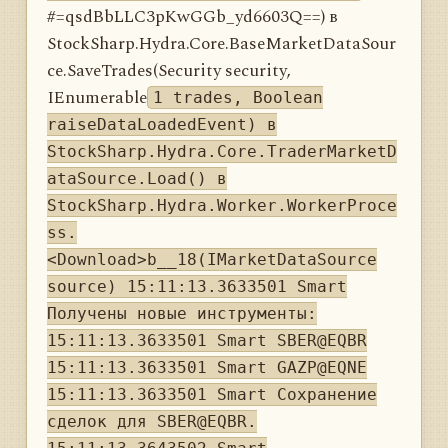
#=qsdBbLLC3pKwGGb_yd6603Q==) в
StockSharp.Hydra.Core.BaseMarketDataSour
ce.SaveTrades(Security security,
IEnumerable
1 trades, Boolean
raiseDataLoadedEvent) в
StockSharp.Hydra.Core.TraderMarketD
ataSource.Load() в
StockSharp.Hydra.Worker.WorkerProce
ss.
<Download>b__18(IMarketDataSource
source) 15:11:13.3633501 Smart
Получены новые инструменты:
15:11:13.3633501 Smart SBER@EQBR
15:11:13.3633501 Smart GAZP@EQNE
15:11:13.3633501 Smart Сохранение
сделок для SBER@EQBR.