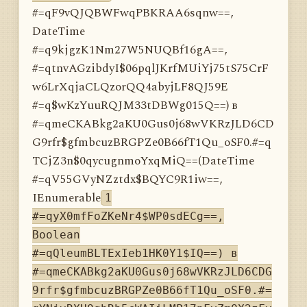
#=qF9vQJQBWFwqPBKRAA6sqnw==,
DateTime
#=q9kjgzK1Nm27W5NUQBf16gA==,
#=qtnvAGzibdyI$06pqlJKrfMUiYj75tS75CrF
w6LrXqjaCLQzorQQ4abyjLF8QJ59E
#=q$wKzYuuRQJM33tDBWg015Q==) в
#=qmeCKABkg2aKU0Gus0j68wVKRzJLD6CD
G9rfr$gfmbcuzBRGPZe0B66fT1Qu_oSF0.#=q
TCjZ3n$0qycugnmoYxqMiQ==(DateTime
#=qV55GVyNZztdx$BQYC9R1iw==,
IEnumerable
1
#=qyX0mfFoZKeNr4$WP0sdECg==,
Boolean
#=qQleumBLTExIeb1HK0Y1$IQ==) в
#=qmeCKABkg2aKU0Gus0j68wVKRzJLD6CDG
9rfr$gfmbcuzBRGPZe0B66fT1Qu_oSF0.#=