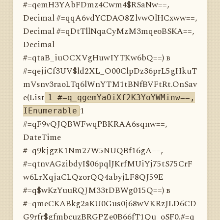
#=qemH3YAbFDmz4Cwm4$RSaNw==,
Decimal #=qqA6vdYCDAO8ZlvwOlHCxww==,
Decimal #=qDtTllNqaCyMzM3mqeoBSKA==,
Decimal
#=qtaB_iuOCXVgHuwIYTKw6bQ==) в
#=qejiCf3UV$ld2XL_O00ClpDz36prL5gHkuT
mVsnv3raoLTq6lWnYTM1tBNfBVFtRt.OnSav
e(List
1 #=q_qgemYaOiXf2K3YoYWMinw==,
1
IEnumerable
#=qF9vQJQBWFwqPBKRAA6sqnw==,
DateTime
#=q9kjgzK1Nm27W5NUQBf16gA==,
#=qtnvAGzibdyI$06pqlJKrfMUiYj75tS75CrF
w6LrXqjaCLQzorQQ4abyjLF8QJ59E
#=q$wKzYuuRQJM33tDBWg015Q==) в
#=qmeCKABkg2aKU0Gus0j68wVKRzJLD6CD
G9rfr$gfmbcuzBRGPZe0B66fT1Qu_oSF0.#=q