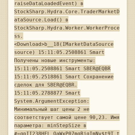
raiseDataLoadedEvent) в
StockSharp.Hydra.Core.TraderMarketD
ataSource.Load() в
StockSharp.Hydra.Worker.WorkerProce
ss.
<Download>b__18(IMarketDataSource
source) 15:11:05.2508861 Smart
Получены новые инструменты:
15:11:05.2508861 Smart SBER@EQBR
15:11:05.2518861 Smart Сохранение
сделок для SBER@EQBR.
15:11:05.2788877 Smart
System.ArgumentException:
Минимальный шаг цены 2 не
соответствует самой цене 90,23. Имя
параметра: minStepSize в
#=qpII238HFL_OaWxP07mgRjqImNv$t9T_t