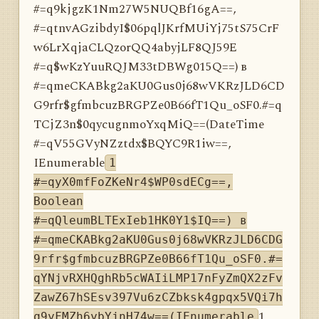
#=q9kjgzK1Nm27W5NUQBf16gA==,
#=qtnvAGzibdyI$06pqlJKrfMUiYj75tS75CrF
w6LrXqjaCLQzorQQ4abyjLF8QJ59E
#=q$wKzYuuRQJM33tDBWg015Q==) в
#=qmeCKABkg2aKU0Gus0j68wVKRzJLD6CD
G9rfr$gfmbcuzBRGPZe0B66fT1Qu_oSF0.#=q
TCjZ3n$0qycugnmoYxqMiQ==(DateTime
#=qV55GVyNZztdx$BQYC9R1iw==,
IEnumerable
1
#=qyX0mfFoZKeNr4$WP0sdECg==,
Boolean
#=qQleumBLTExIeb1HK0Y1$IQ==) в
#=qmeCKABkg2aKU0Gus0j68wVKRzJLD6CDG
9rfr$gfmbcuzBRGPZe0B66fT1Qu_oSF0.#=
qYNjvRXHQghRb5cWAIiLMP17nFyZmQX2zFv
ZawZ67hSEsv397Vu6zCZbksk4gpqx5VQi7h
1
q9yFMZh6ybYjnH74w==(IEnumerable