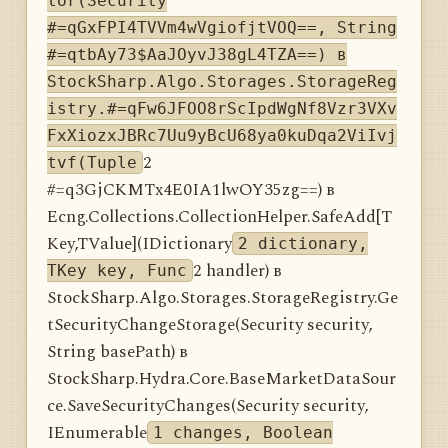
tor(Security
#=qGxFPI4TVVm4wVgiofjtVOQ==, String
#=qtbAy73$AaJOyvJ38gL4TZA==) в
StockSharp.Algo.Storages.StorageReg
istry.#=qFw6JFOO8rScIpdWgNf8Vzr3VXv
FxXiozxJBRc7Uu9yBcU68ya0kuDqa2ViIvj
2
tvf(Tuple
#=q3GjCKMTx4E0IA1lwOY35zg==) в
Ecng.Collections.CollectionHelper.SafeAdd[T
Key,TValue](IDictionary
2 dictionary,
2 handler) в
TKey key, Func
StockSharp.Algo.Storages.StorageRegistry.Ge
tSecurityChangeStorage(Security security,
String basePath) в
StockSharp.Hydra.Core.BaseMarketDataSour
ce.SaveSecurityChanges(Security security,
IEnumerable
1 changes, Boolean