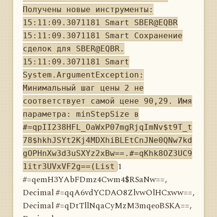
Получены новые инструменты:
15:11:09.3071181 Smart SBER@EQBR
15:11:09.3071181 Smart Сохранение
сделок для SBER@EQBR.
15:11:09.3071181 Smart
System.ArgumentException:
Минимальный шаг цены 2 не
соответствует самой цене 90,29. Имя
параметра: minStepSize в
#=qpII238HFL_OaWxP07mgRjqImNv$t9T_t
78$hkhJSYt2Kj4MDXhiBLEtCnJNe0QNw7kd
gOPHnXw3d3uSXYz2xBw==.#=qKhk8OZ3UC9
1
1itr3UVxVF2g==(List
#=qemH3YAbFDmz4Cwm4$RSaNw==,
Decimal #=qqA6vdYCDAO8ZlvwOlHCxww==,
Decimal #=qDtTllNqaCyMzM3mqeoBSKA==,