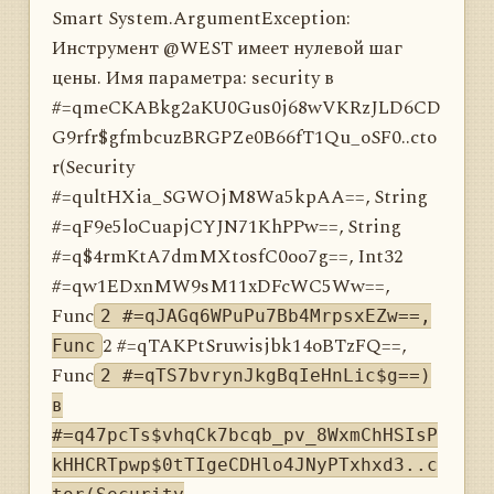
Smart System.ArgumentException:
Инструмент @WEST имеет нулевой шаг
цены. Имя параметра: security в
#=qmeCKABkg2aKU0Gus0j68wVKRzJLD6CD
G9rfr$gfmbcuzBRGPZe0B66fT1Qu_oSF0..cto
r(Security
#=qultHXia_SGWOjM8Wa5kpAA==, String
#=qF9e5loCuapjCYJN71KhPPw==, String
#=q$4rmKtA7dmMXtosfC0oo7g==, Int32
#=qw1EDxnMW9sM11xDFcWC5Ww==,
Func
2 #=qJAGq6WPuPu7Bb4MrpsxEZw==,
2 #=qTAKPtSruwisjbk14oBTzFQ==,
Func
Func
2 #=qTS7bvrynJkgBqIeHnLic$g==)
в
#=q47pcTs$vhqCk7bcqb_pv_8WxmChHSIsP
kHHCRTpwp$0tTIgeCDHlo4JNyPTxhxd3..c