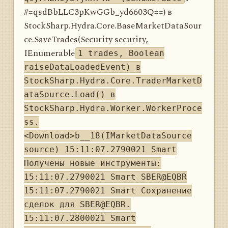
#=qsdBbLLC3pKwGGb_yd6603Q==) в
StockSharp.Hydra.Core.BaseMarketDataSour
ce.SaveTrades(Security security,
IEnumerable
1 trades, Boolean
raiseDataLoadedEvent) в
StockSharp.Hydra.Core.TraderMarketD
ataSource.Load() в
StockSharp.Hydra.Worker.WorkerProce
ss.
<Download>b__18(IMarketDataSource
source) 15:11:07.2790021 Smart
Получены новые инструменты:
15:11:07.2790021 Smart SBER@EQBR
15:11:07.2790021 Smart Сохранение
сделок для SBER@EQBR.
15:11:07.2800021 Smart