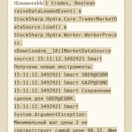
IEnumerable
1 trades, Boolean
raiseDataLoadedEvent) в
StockSharp.Hydra.Core.TraderMarketD
ataSource.Load() в
StockSharp.Hydra.Worker.WorkerProce
ss.
<Download>b__18(IMarketDataSource
source) 15:11:12.3492921 Smart
Получены новые инструменты:
15:11:12.3492921 Smart SBER@EQBR
15:11:12.3492921 Smart GAZP@EQNE
15:11:12.3492921 Smart Сохранение
сделок для SBER@EQBR.
15:11:12.3492921 Smart
System.ArgumentException:
Минимальный шаг цены 2 не
соответствует самой цене 90,32. Имя