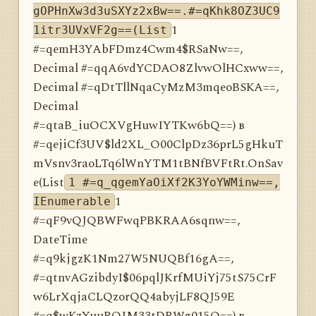
gOPHnXw3d3uSXYz2xBw==.#=qKhk8OZ3UC9
1
1itr3UVxVF2g==(List
#=qemH3YAbFDmz4Cwm4$RSaNw==,
Decimal #=qqA6vdYCDAO8ZlvwOlHCxww==,
Decimal #=qDtTllNqaCyMzM3mqeoBSKA==,
Decimal
#=qtaB_iuOCXVgHuwIYTKw6bQ==) в
#=qejiCf3UV$ld2XL_O00ClpDz36prL5gHkuT
mVsnv3raoLTq6lWnYTM1tBNfBVFtRt.OnSav
e(List
1 #=q_qgemYaOiXf2K3YoYWMinw==,
1
IEnumerable
#=qF9vQJQBWFwqPBKRAA6sqnw==,
DateTime
#=q9kjgzK1Nm27W5NUQBf16gA==,
#=qtnvAGzibdyI$06pqlJKrfMUiYj75tS75CrF
w6LrXqjaCLQzorQQ4abyjLF8QJ59E