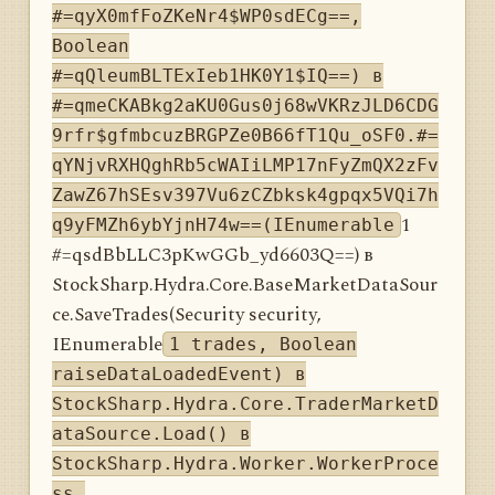
#=qyX0mfFoZKeNr4$WP0sdECg==,
Boolean
#=qQleumBLTExIeb1HK0Y1$IQ==) в
#=qmeCKABkg2aKU0Gus0j68wVKRzJLD6CDG
9rfr$gfmbcuzBRGPZe0B66fT1Qu_oSF0.#=
qYNjvRXHQghRb5cWAIiLMP17nFyZmQX2zFv
ZawZ67hSEsv397Vu6zCZbksk4gpqx5VQi7h
1
q9yFMZh6ybYjnH74w==(IEnumerable
#=qsdBbLLC3pKwGGb_yd6603Q==) в
StockSharp.Hydra.Core.BaseMarketDataSour
ce.SaveTrades(Security security,
IEnumerable
1 trades, Boolean
raiseDataLoadedEvent) в
StockSharp.Hydra.Core.TraderMarketD
ataSource.Load() в
StockSharp.Hydra.Worker.WorkerProce
ss.