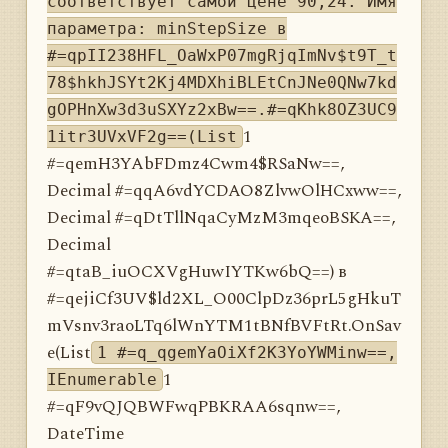
соответствует самой цене 90,24. Имя
параметра: minStepSize в
#=qpII238HFL_OaWxP07mgRjqImNv$t9T_t
78$hkhJSYt2Kj4MDXhiBLEtCnJNe0QNw7kd
gOPHnXw3d3uSXYz2xBw==.#=qKhk8OZ3UC9
1
1itr3UVxVF2g==(List
#=qemH3YAbFDmz4Cwm4$RSaNw==,
Decimal #=qqA6vdYCDAO8ZlvwOlHCxww==,
Decimal #=qDtTllNqaCyMzM3mqeoBSKA==,
Decimal
#=qtaB_iuOCXVgHuwIYTKw6bQ==) в
#=qejiCf3UV$ld2XL_O00ClpDz36prL5gHkuT
mVsnv3raoLTq6lWnYTM1tBNfBVFtRt.OnSav
e(List
1 #=q_qgemYaOiXf2K3YoYWMinw==,
1
IEnumerable
#=qF9vQJQBWFwqPBKRAA6sqnw==,
DateTime