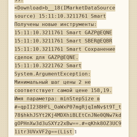
<Download>b__18(IMarketDataSource
source) 15:11:10.3211761 Smart
Получены новые инструменты:
15:11:10.3211761 Smart GAZP@EQNE
15:11:10.3211761 Smart SBER@EQBR
15:11:10.3211761 Smart Сохранение
сделок для GAZP@EQNE.
15:11:10.3221762 Smart
System.ArgumentException:
Минимальный шаг цены 2 не
соответствует самой цене 158,19.
Имя параметра: minStepSize в
#=qpII238HFL_OaWxP07mgRjqImNv$t9T_t
78$hkhJSYt2Kj4MDXhiBLEtCnJNe0QNw7kd
gOPHnXw3d3uSXYz2xBw==.#=qKhk8OZ3UC9
1
1itr3UVxVF2g==(List