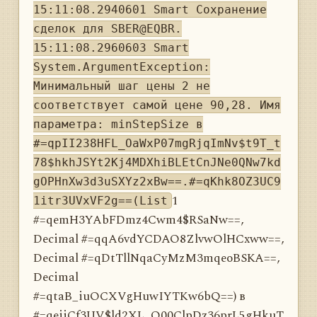
15:11:08.2940601 Smart Сохранение
сделок для SBER@EQBR.
15:11:08.2960603 Smart
System.ArgumentException:
Минимальный шаг цены 2 не
соответствует самой цене 90,28. Имя
параметра: minStepSize в
#=qpII238HFL_OaWxP07mgRjqImNv$t9T_t
78$hkhJSYt2Kj4MDXhiBLEtCnJNe0QNw7kd
gOPHnXw3d3uSXYz2xBw==.#=qKhk8OZ3UC9
1
1itr3UVxVF2g==(List
#=qemH3YAbFDmz4Cwm4$RSaNw==,
Decimal #=qqA6vdYCDAO8ZlvwOlHCxww==,
Decimal #=qDtTllNqaCyMzM3mqeoBSKA==,
Decimal
#=qtaB_iuOCXVgHuwIYTKw6bQ==) в
#=qejiCf3UV$ld2XL_O00ClpDz36prL5gHkuT