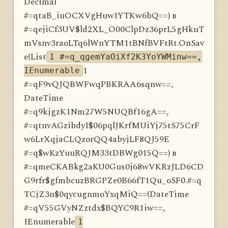
Decimal
#=qtaB_iuOCXVgHuwIYTKw6bQ==) в
#=qejiCf3UV$ld2XL_O00ClpDz36prL5gHkuT
mVsnv3raoLTq6lWnYTM1tBNfBVFtRt.OnSav
e(List
1 #=q_qgemYaOiXf2K3YoYWMinw==,
1
IEnumerable
#=qF9vQJQBWFwqPBKRAA6sqnw==,
DateTime
#=q9kjgzK1Nm27W5NUQBf16gA==,
#=qtnvAGzibdyI$06pqlJKrfMUiYj75tS75CrF
w6LrXqjaCLQzorQQ4abyjLF8QJ59E
#=q$wKzYuuRQJM33tDBWg015Q==) в
#=qmeCKABkg2aKU0Gus0j68wVKRzJLD6CD
G9rfr$gfmbcuzBRGPZe0B66fT1Qu_oSF0.#=q
TCjZ3n$0qycugnmoYxqMiQ==(DateTime
#=qV55GVyNZztdx$BQYC9R1iw==,
IEnumerable
1