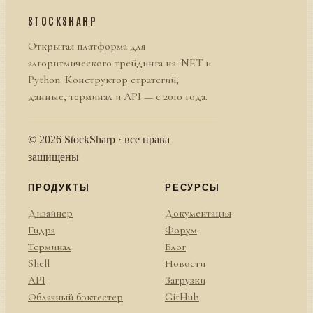
STOCKSHARP
Открытая платформа для
алгоритмического трейдинга на .NET и
Python. Конструктор стратегий,
данные, терминал и API — с 2010 года.
© 2026 StockSharp · все права
защищены
ПРОДУКТЫ
РЕСУРСЫ
Дизайнер
Документация
Гидра
Форум
Терминал
Блог
Shell
Новости
API
Загрузки
Облачный бэктестер
GitHub