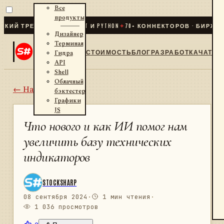
Все
продукты
ТРЕЙДИНГ ДЛЯ .NET И PYTHON
✦
70
+ КОННЕКТОРОВ · БИРЖИ · Б
Дизайнер
Терминал
СТОИМОСТЬ
БЛОГ
РАЗРАБОТКА
ЧАТ
Гидра
API
Shell
Облачный
← Назад
бэктестер
Графики
JS
Что нового и как ИИ помог нам
увеличить базу технических
индикаторов
STOCKSHARP
08 сентября 2024
·
1 мин чтения
·
1 036 просмотров