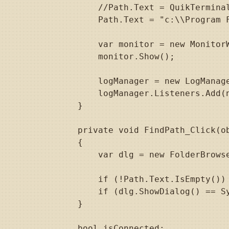
            //Path.Text = QuikTerminal
            Path.Text = "c:\\Program F
            var monitor = new MonitorW
            monitor.Show();

            logManager = new LogManage
            logManager.Listeners.Add(n
        }

        private void FindPath_Click(ob
        {

            var dlg = new FolderBrowse
            if (!Path.Text.IsEmpty()) 
            if (dlg.ShowDialog() == S
        }

        bool isConnected;
