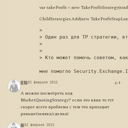
var takeProfit = new TakeProfitStrategy(trad
ChildStrategies.Add(new TakeProfitStopLossS
> 

> Один раз для TP стратегии, вт
> 

> 

> Кто может помочь советом, как
SERG
02 февраля 2012
0
А можно посмотреть код
MarketQuotingStrategy? если это квик то тут
скорее всего проблема с тем что приходит
раньше(заявка/сделка).
AK
02 февраля 2012