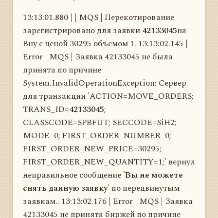
13:13:01.880 | | MQS | Перекотирование
зарегистрировано для заявки
42133045
на
Buy с ценой 30295 объемом 1. 13:13:02.145 |
Error | MQS | Заявка 42133045 не была
принята по причине
System.InvalidOperationException: Сервер
для транзакции 'ACTION=MOVE_ORDERS;
TRANS_ID=
42133045
;
CLASSCODE=SPBFUT; SECCODE=SiH2;
MODE=0; FIRST_ORDER_NUMBER=0;
FIRST_ORDER_NEW_PRICE=30295;
FIRST_ORDER_NEW_QUANTITY=1;' вернул
неправильное сообщение '
Вы не можете
снять данную заявку
' по передвинутым
заявкам.. 13:13:02.176 | Error | MQS | Заявка
42133045 не принята биржей по причине