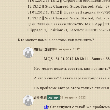
31.01.2012 13:13:12 || Стратегия останавливаетс
13:13:12 || Stat Changed. State: Started, PnL: -39
31.01.2012 13:13:12 || Новая Sell сделка 4973920
13:13:12 || Stat Changed. State: Started, PnL: -3
цене 9080 на 1 заявки 38516285. Main App | 31.01.
Slippage: 1, Position: -1, Latency: 00:00:01.56282
Кто может помочь советом, как починить?
MIKHAIL SUKHOV
02 февраля 2012
MQS | 31.01.2012 13:13:11 || Заявка 
Кто может помочь советом, как починить
А что чинить? Заявка зарегистрирована н
По проблеме автора этого топика отписал 
VFREEMAN
02 февраля 2012
АВТОР
ak
:
Столкнулся с такой же проблемой