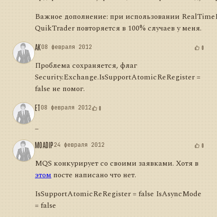
Важное дополнение: при использовании RealTimeE
QuikTrader повторяется в 100% случаев у меня.
AK
08 февраля 2012
0
Проблема сохраняется, флаг
Security.Exchange.IsSupportAtomicReRegister =
false не помог.
ET
08 февраля 2012
0
_
MOADIP
24 февраля 2012
0
MQS конкурирует со своими заявками. Хотя в
этом
посте написано что нет.
IsSupportAtomicReRegister = false IsAsyncMode
= false