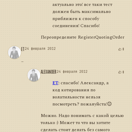
актуально это! все таки тест
должен быть максимально
приближен к способу
соединения! Спасибо!
Переопределите RegisterQuotingOrder
ET
24 февраля 2012
0
_
ALEXANDER
24 февраля 2012
0
ET
:
спасибо! Александр, а
код котирования по
волатильности нельзя
посмотреть? пожалуйста!😊
Можно. Надо понимать с какой целью
только :) Может то что вы хотите
сделать стоит делать без самого