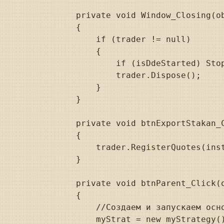
        private void Window_Closing(ob
        {

            if (trader != null)

            {

                if (isDdeStarted) Stop
                trader.Dispose();

            }

        }

        private void btnExportStakan_C
        {

            trader.RegisterQuotes(inst
        }

        private void btnParent_Click(o
        {

            //Создаем и запускаем осно
            myStrat = new myStrategy(