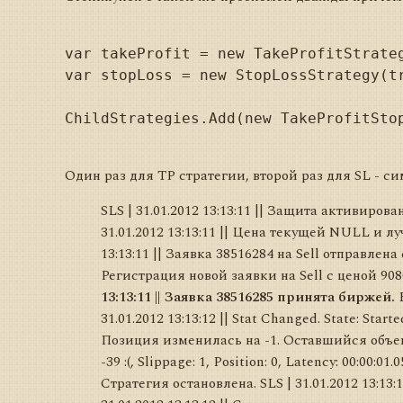
var takeProfit = new TakeProfitStrateg
var stopLoss = new StopLossStrategy(tr
ChildStrategies.Add(new TakeProfitStop
Один раз для TP стратегии, второй раз для SL - с
SLS | 31.01.2012 13:13:11 || Защита активирова
31.01.2012 13:13:11 || Цена текущей NULL и лу
13:13:11 || Заявка 38516284 на Sell отправлена 
Регистрация новой заявки на Sell с ценой 9080
13:13:11 || Заявка 38516285 принята биржей.
E
31.01.2012 13:13:12 || Stat Changed. State: Starte
Позиция изменилась на -1. Оставшийся объем 0. 
-39 :(, Slippage: 1, Position: 0, Latency: 00:0
Стратегия остановлена. SLS | 31.01.2012 13:13