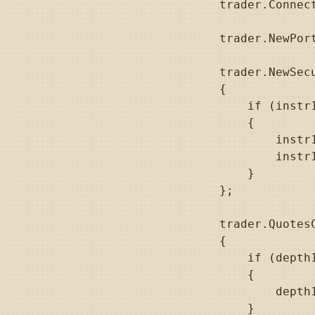
                        trader.Connec
                        trader.NewPor
                        trader.NewSecu
                        {

                            if (instr1
                            {

                                instr
                                instr1
                            }

                        };

                        trader.QuotesC
                        {

                            if (depth1
                            {

                                depth1
                            }
