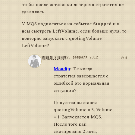
чтобы после остановки дочерняя стратегия не
удалялась.
У MQS подписаться на событие
Stopped
и в
нем смотреть
LeftVolume
, если больше нуля, то
повторно запускать с quotingVolume =
LeftVolume?
MIKHAIL SUKHOV
25 февраля 2012
0
Moadip
:
Т.е когда
стратегия завершается с
ошибкой это нормальная
ситуация?
Допустим выставил
quotingVolume = 5, Volume
= 1. Запускается MQS.
После того как
скотировано 2 лота,