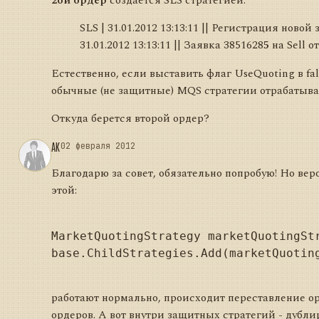
2ой ордер
создается SLS стратегией:
SLS | 31.01.2012 13:13:11 || Регистрация новой 
31.01.2012 13:13:11 || Заявка 3851628
5
на Sell о
Естественно, если выставить флаг UseQuoting в fa
обычные (не защитные) MQS стратегии отрабатыва
Откуда берется второй ордер?
AK
02 февраля 2012
Благодарю за совет, обязательно попробую! Но вер
этой:
MarketQuotingStrategy marketQuotingSt
base.ChildStrategies.Add(marketQuoting
работают нормально, происходит переставление ор
ордеров. А вот внутри защитных стратегий - дубли