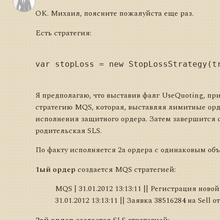
OK. Михаил, поясните пожалуйста еще раз.
Есть стратегия:
var stopLoss = new StopLossStrategy(tr
Я предполагаю, что выставив фалг UseQuoting, при
стратегию MQS, которая, выставляя лимитные орде
исполнения защитного ордера. Затем завершится с
родительская SLS.
По факту исполняется 2а ордера с одинаковым объ
1ый ордер
создается MQS стратегией:
MQS | 31.01.2012 13:13:11 || Регистрация ново
31.01.2012 13:13:11 || Заявка 3851628
4
на Sell о