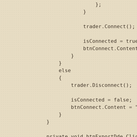
                        };

                    }

                    trader.Connect();

                    isConnected = true
                    btnConnect.Content
                }

            }

            else

            {

                trader.Disconnect();

                isConnected = false;

                btnConnect.Content = "
            }

        }

        private void btnExportDde_Clic