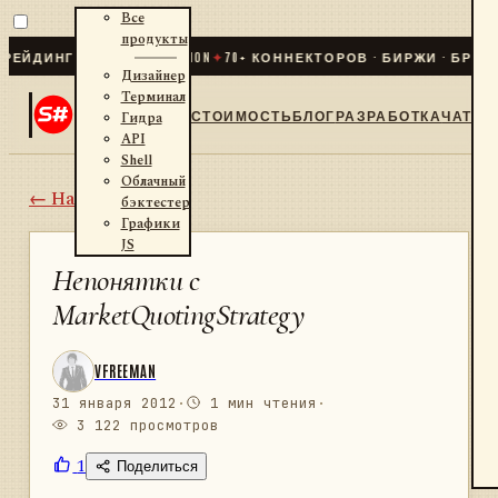
Все
продукты
НГ ДЛЯ .NET И PYTHON
✦
70
+ КОННЕКТОРОВ · БИРЖИ · БРОКЕРЫ 
Дизайнер
Терминал
СТОИМОСТЬ
БЛОГ
РАЗРАБОТКА
ЧАТ
Гидра
API
Shell
Облачный
← Назад
бэктестер
Графики
JS
Непонятки с
MarketQuotingStrategy
VFREEMAN
31 января 2012
·
1 мин чтения
·
3 122 просмотров
1
Поделиться