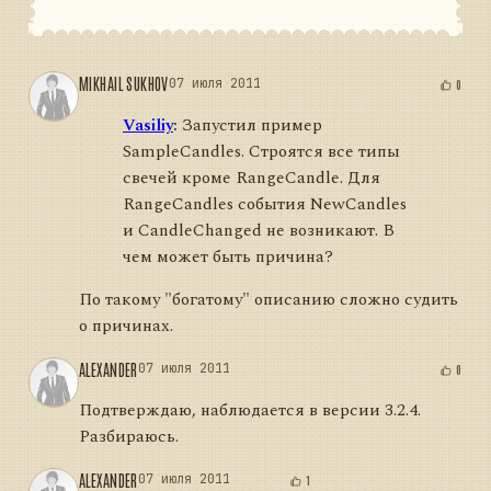
MIKHAIL SUKHOV
07 июля 2011
0
Vasiliy
:
Запустил пример
SampleCandles. Строятся все типы
свечей кроме RangeCandle. Для
RangeCandles события NewCandles
и CandleChanged не возникают. В
чем может быть причина?
По такому "богатому" описанию сложно судить
о причинах.
ALEXANDER
07 июля 2011
0
Подтверждаю, наблюдается в версии 3.2.4.
Разбираюсь.
ALEXANDER
07 июля 2011
1