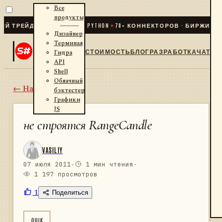
Все
продукты
ТРЕЙДИНГ ДЛЯ .NET И PYTHON
✦
70
+ КОННЕКТОРОВ · БИРЖИ · БР
Дизайнер
Терминал
СТОИМОСТЬ
БЛОГ
РАЗРАБОТКА
ЧАТ
Гидра
API
Shell
Облачный
← Назад
бэктестер
Графики
JS
не строятся RangeCandle
VASILIY
07 июля 2011
·
1 мин чтения
·
1 197 просмотров
1
Поделиться
QUIK