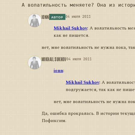
IONN
04 июля 2011
АВТОР
Mikhail Sukhov
:
А волатильность мен
как не пишется.
нет, мне волатильность не нужна пока, так
MIKHAIL SUKHOV
04 июля 2011
ionn
:
Mikhail Sukhov
:
А волатильност
подгружается, так как не пише
нет, мне волатильность не нужна пок
Да, ошибка прокралась. В истории текуща
Пофиксим.