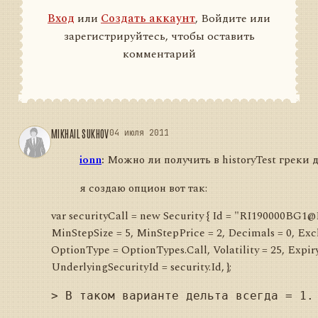
Вход
или
Создать аккаунт
, Войдите или
зарегистрируйтесь, чтобы оставить
комментарий
MIKHAIL SUKHOV
04 июля 2011
ionn
:
Можно ли получить в historyTest греки 
я создаю опцион вот так:
var securityCall = new Security { Id = "RI190000BG
MinStepSize = 5, MinStepPrice = 2, Decimals = 0, Ex
OptionType = OptionTypes.Call, Volatility = 25, Expir
UnderlyingSecurityId = security.Id, };
> В таком варианте дельта всегда = 1.
