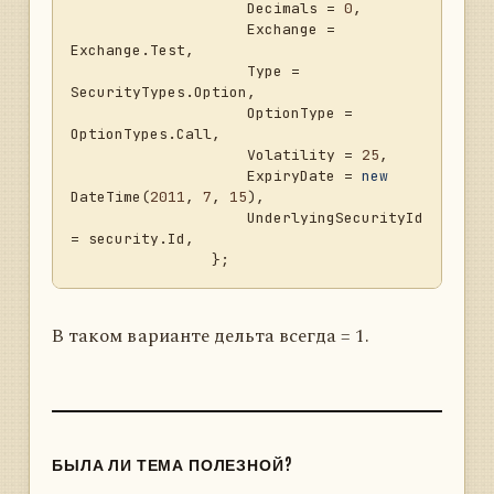
                    Decimals = 
0
,

                    Exchange = 
Exchange.Test,

                    Type = 
SecurityTypes.Option,

                    OptionType = 
OptionTypes.Call,

                    Volatility = 
25
,

                    ExpiryDate = 
new
DateTime(
2011
, 
7
, 
15
),

                    UnderlyingSecurityId 
= security.Id,

В таком варианте дельта всегда = 1.
БЫЛА ЛИ ТЕМА ПОЛЕЗНОЙ?