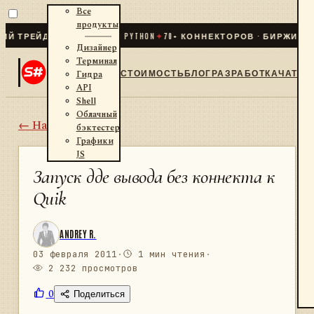
Все
продукты
ЕЙДИНГ ДЛЯ .NET И PYTHON
✦
70
+ КОННЕКТОРОВ · БИРЖИ · БРО
Дизайнер
Терминал
СТОИМОСТЬ
БЛОГ
РАЗРАБОТКА
ЧАТ
Гидра
API
Shell
Облачный
← Назад
бэктестер
Графики
JS
Запуск дде вывода без коннекта к
Quik
ANDREY R.
03 февраля 2011
·
1 мин чтения
·
2 232 просмотров
0
Поделиться