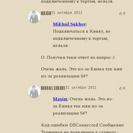
подключенному к торгам, нельзя.
MAXIM
31 октября 2011
0
Mikhail Sukhov
:
Подключаться к Квику, не
подключенному к торгам,
нельзя.
О. Получил таки ответ на вопрос :)
Очень жаль. Это из-за Квика так или
из-за реализации S#?
MIKHAIL SUKHOV
31 октября 2011
0
Maxim
:
Очень жаль. Это из-
за Квика так или из-за
реализации S#?
Код ошибки DllConnected Сообщение
Терминал не подключен к серверу -