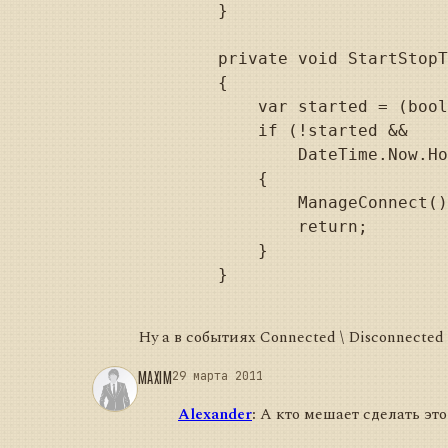
        }

        private void StartStopT
        {

            var started = (bool
            if (!started &&

                DateTime.Now.Ho
            {

                ManageConnect()
                return;

            }

        }

Ну а в событиях Connected \ Disconnected
MAXIM
29 марта 2011
Alexander
:
А кто мешает сделать это