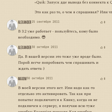
«Quik: Запуск дде вывода без коннекта к 
Это как раз то, о чем я спрашивал? Или чт
ALEXANDER
15 сентября 2011
0
В 3.2 уже работает - пользуйтесь, кому было
необходимо. 😎
ALEXANDER
30 октября 2011
0
Да. В вашей версии это тоже уже вроде было.
Порой легче попробовать чем спрашивать и
ждать ответа :)
MAXIM
30 октября 2011
0
В моей версии этого нет. Или надо как-то
отдельно это активировать. Так как при
попытке подключится к Квику, когда он не
подключен к серверу, я получаю всю туже
ошибку: Exception message: Код ошибки