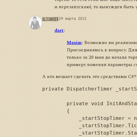
и перезапускаю), то вынужден быть у
ALEXANDER
29 марта 2011
dart
:
Maxim
:
Возможно ли реализова
Присоединяюсь к вопросу. Для 
только за 20 мин до начала торг
примеру поменял параметры сис
А кто мешает сделать это средствами C#?
private DispatcherTimer _startS
        private void InitAndSta
        {

            _startStopTimer = n
            _startStopTimer.Tic
            _startStopTimer.Sta