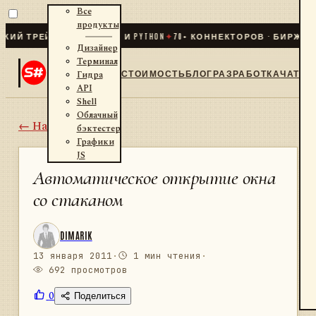
Все
продукты
ТРЕЙДИНГ ДЛЯ .NET И PYTHON
✦
70
+ КОННЕКТОРОВ · БИРЖИ · БР
Дизайнер
Терминал
СТОИМОСТЬ
БЛОГ
РАЗРАБОТКА
ЧАТ
Гидра
API
Shell
Облачный
← Назад
бэктестер
Графики
JS
Автоматическое открытие окна
со стаканом
DIMARIK
13 января 2011
·
1 мин чтения
·
692 просмотров
0
Поделиться