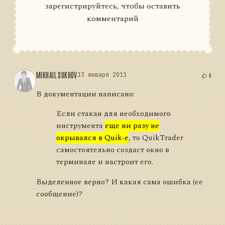
зарегистрируйтесь, чтобы оставить
комментарий
MIKHAIL SUKHOV
13 января 2011
0
В документации написано:
Если стакан для необходимого
инструмента
еще ни разу не
окрывался в Quik-е
, то QuikTrader
самостоятельно создаст окно в
терминале и настроит его.
Выделенное верно? И какая сама ошибка (ее
сообщение)?