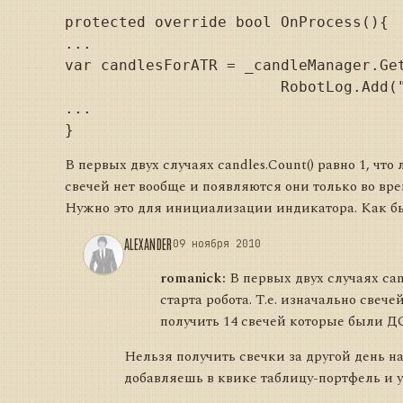
protected override bool OnProcess(){

...

var candlesForATR = _candleManager.Ge
			RobotLog.Add("all count="+candlesForATR.Count().ToString());

...

В первых двух случаях candles.Count() равно 1, что
свечей нет вообще и появляются они только во вре
Нужно это для инициализации индикатора. Как б
ALEXANDER
09 ноября 2010
romanick:
В первых двух случаях can
старта робота. Т.е. изначально свеч
получить 14 свечей которые были Д
Нельзя получить свечки за другой день нап
добавляешь в квике таблицу-портфель и 