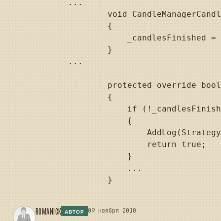
...

        void CandleManagerCandl
        {

            _candlesFinished = 
        }

...

        protected override bool
        {

            if (!_candlesFinish
            {

                AddLog(Strategy
                return true;

            }

            ...

        }

ROMANICK
09 ноября 2010
АВТОР