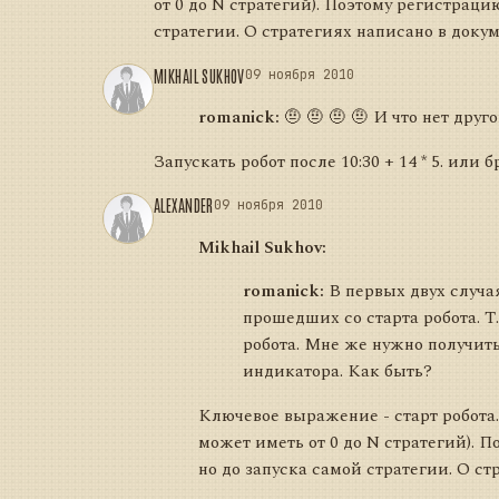
от 0 до N стратегий). Поэтому регистрац
стратегии. О стратегиях написано в доку
MIKHAIL SUKHOV
09 ноября 2010
romanick:
🤨 🤨 🤨 🤨 И что нет друг
Запускать робот после 10:30 + 14 * 5. или 
ALEXANDER
09 ноября 2010
Mikhail Sukhov:
romanick:
В первых двух случая
прошедших со старта робота. Т
робота. Мне же нужно получит
индикатора. Как быть?
Ключевое выражение - старт робота.
может иметь от 0 до N стратегий). 
но до запуска самой стратегии. О с