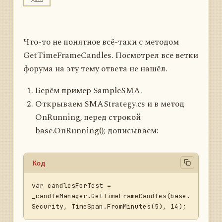
Что-то не понятное всё-таки с методом
GetTimeFrameCandles. Посмотрел все ветки
форума на эту тему ответа не нашёл.
Берём пример SampleSMA.
Открываем SMAStrategy.cs и в метод
OnRunning, перед строкой
base.OnRunning(); дописываем:
Код
var candlesForTest = 
_candleManager.GetTimeFrameCandles(base.