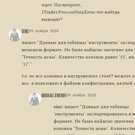
идет. Посмотрите,
ITrader.ProcessDataError что нибудь
выводит?
SINC
09 ноября 2010
пишет "Данные для таблицы 'инструменты' экспо
меньшем формате. Не было найдено значение для
'Точность цены'. Количество колонок равно '15', и
'17'."
т.е. не все колонки в инструментах стоят? можете 
все. я пользовался файлом конфигурации, вязтый 
MIKHAIL SUKHOV
09 ноября 2010
sinc:
пишет "Данные для таблицы
'инструменты' экспортировались в
формате. Не было найдено значение
колонки 'Точность цены'. Количеств