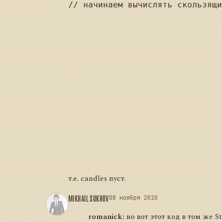
// начинаем вычислять скользящи
				foreach (var candle in candles
				{
					_strategy.LongSma.Add(
					_strategy.ShortSma.Add(
					// если все скользящие сформировались, то начинаем
					if (index >= _strategy.LongSm
						DrawSmaLines(ca
					index
					_lastCandleTime = cand
т.е. candles пуст.
MIKHAIL SUKHOV
08 ноября 2010
romanick:
но вот этот код в том же S