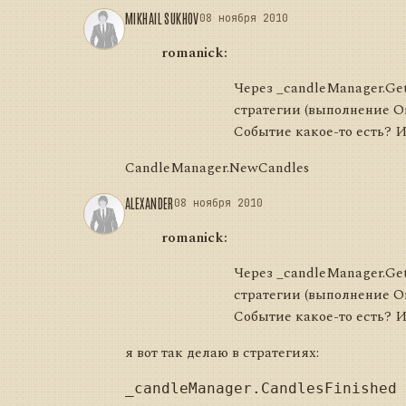
MIKHAIL SUKHOV
08 ноября 2010
romanick:
Через _candleManager.Get
стратегии (выполнение On
Событие какое-то есть? И
CandleManager.NewCandles
ALEXANDER
08 ноября 2010
romanick:
Через _candleManager.Get
стратегии (выполнение On
Событие какое-то есть? И
я вот так делаю в стратегиях:
_candleManager.CandlesFinished 