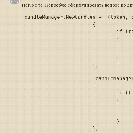
Нет, не то. Попробую сформулировать вопрос по др
_candleManager.NewCandles += (token, c
			{

				if (token == minutesToken)

				{

					RobotLog.Add("NewCandles count="+candles.Count().ToString
					             "last="+candles.Last().Time.ToString(
				}

			_candleManager.CandlesFinished += (token, candles) =>

			{

				if (token == minutesToken)

				{

					RobotLog.Add("CandlesFinished count="+candles.Count().ToStrin
					             "last="+candles.Last().Time.ToString(
				}
