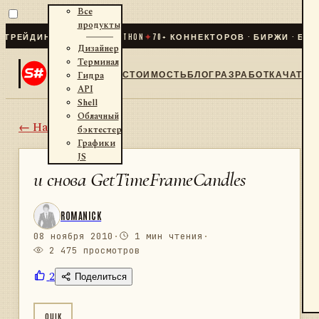
Все
продукты
ДИНГ ДЛЯ .NET И PYTHON
✦
70
+ КОННЕКТОРОВ · БИРЖИ · БРОКЕР
Дизайнер
Терминал
СТОИМОСТЬ
БЛОГ
РАЗРАБОТКА
ЧАТ
Гидра
API
Shell
Облачный
← Назад
бэктестер
Графики
JS
и снова GetTimeFrameCandles
ROMANICK
08 ноября 2010
·
1 мин чтения
·
2 475 просмотров
2
Поделиться
QUIK