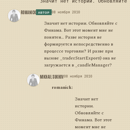
ROMANICK
08 ноября 2010
АВТОР
Значит нет истории. Обновляйте с
Финама. Вот этот момент мне не
понятен... Разве история не
формируется непосредственно в
процессе торговли? И разве при
вызове _trader.StartExport() она не
загружается в _сandleManager?
MIKHAIL SUKHOV
08 ноября 2010
romanick:
Значит нет
истории.
Обновляйте с
Финама. Вот этот
момент мне не