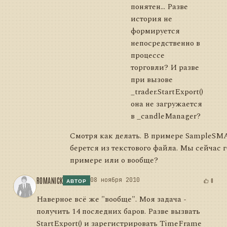
понятен... Разве
история не
формируется
непосредственно в
процессе
торговли? И разве
при вызове
_trader.StartExport()
она не загружается
в _сandleManager?
Смотря как делать. В примере SampleSM
берется из текстового файла. Мы сейчас 
примере или о вообще?
ROMANICK
08 ноября 2010
0
АВТОР
Наверное всё же "вообще". Моя задача -
получить 14 последних баров. Разве вызвать
StartExport() и зарегистрировать TimeFrame