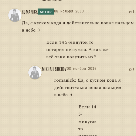
ROMANICK
08 ноября 2010
0
АВТОР
Да, с куском кода я действительно попал пальцем
в небо. :)
Если 14 5-минуток то
история не нужна. А как же
всё-таки получить их?
MIKHAIL SUKHOV
08 ноября 2010
0
romanick:
Да, с куском кода я
действительно попал пальцем
в небо. :)
Если 14
5-
минуток
то