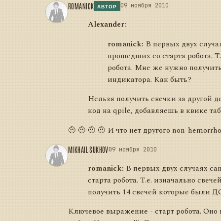
ROMANICK
09 ноября 2010
АВТОР
Alexander:
romanick:
В первых двух случая
прошедших со старта робота. Т
робота. Мне же нужно получит
индикатора. Как быть?
Нельзя получить свечки за другой де
код на qpile, добавляешь в квике т
🤨 🤨 🤨 🤨 И что нет другого non-hemorrh
MIKHAIL SUKHOV
09 ноября 2010
romanick:
В первых двух случаях can
старта робота. Т.е. изначально свеч
получить 14 свечей которые были Д
Ключевое выражение - старт робота. Оно 