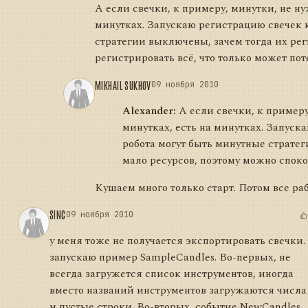
А если свечки, к примеру, минутки, не н
минутках. Запускаю регистрацию свечек ка
стратегии выключены, зачем тогда их рег
регистрировать всё, что только может по
MIKHAIL SUKHOV
09 ноября 2010
Alexander:
А если свечки, к примеру
минутках, есть на минутках. Запуска
робота могут быть минутные стратег
мало ресурсов, поэтому можно споко
Кушаем много только старт. Потом все рабо
SINC
09 ноября 2010
у меня тоже не получается экспортировать свечки.
запускаю пример SampleCandles. Во-первых, не
всегда загружется список инструментов, иногда
вместо названий инструментов загружаются числа
и пустые строки. Во-вторых, событие NewCandles