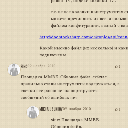
равно '15', индекс колонки '17'."
т.е. не все колонки в инструментах с
можете пречислить их все. я пользо
файлом конфигурации, вязтый с ваш
http://doc.stocksharp.com/en/topics/api/conn
Какой именно файл (их несколько) и как
подключены.
SINC
09 ноября 2010
0
Площадка ММВБ. Обновил файл. сейчас
правильно стали инструменты подгружаться, а
свечки все равно не экспортируются.
сообщений об ошибках нет
MIKHAIL SUKHOV
09 ноября 2010
0
sinc:
Площадка ММВБ.
Обновил файл.