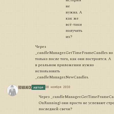
история
не
нужна. А
как же
всё-таки
получить
их?
Через
_candleManager.GetTimeFrameCandles но
только после того, как они построятся. А
в реальном приложении нужно
использовать
_candleManager.NewCandles.
ROMANICK
08 ноября 2010
АВТОР
Через _candleManager.GetTimeFrameCandl
OnRunning) они просто не успевают стро
последней свечи?