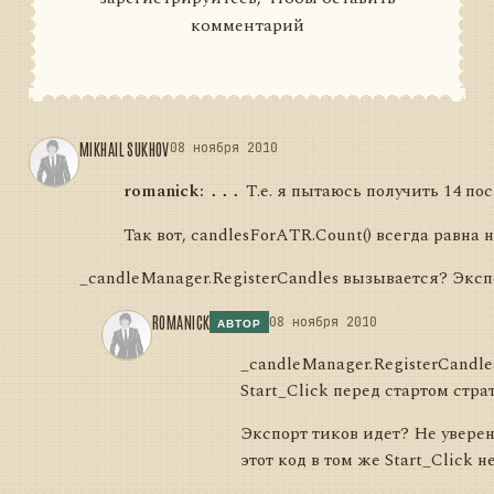
комментарий
MIKHAIL SUKHOV
08 ноября 2010
romanick:
Т.е. я пытаюсь получить 14 по
...
Так вот, candlesForATR.Count() всегда равна н
_candleManager.RegisterCandles вызывается? Эксп
ROMANICK
08 ноября 2010
АВТОР
_candleManager.RegisterCandl
Start_Click перед стартом стра
Экспорт тиков идет? Не уверен
этот код в том же Start_Click 