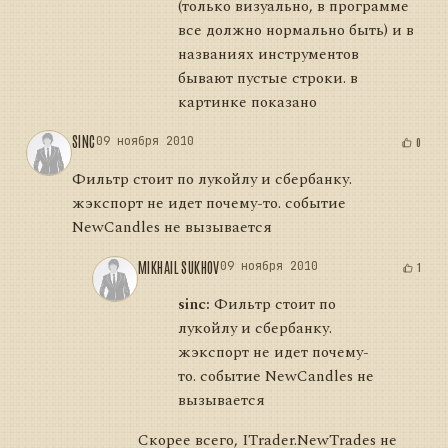
(только визуально, в программе
все должно нормально быть) и в
названиях инструментов
бывают пустые строки. в
картинке показано
SINC
09 ноября 2010
0
Фильтр стоит по лукойлу и сбербанку.
жэкспорт не идет почему-то. событие
NewCandles не вызывается
MIKHAIL SUKHOV
09 ноября 2010
1
sinc:
Фильтр стоит по
лукойлу и сбербанку.
жэкспорт не идет почему-
то. событие NewCandles не
вызывается
Скорее всего, ITrader.NewTrades не