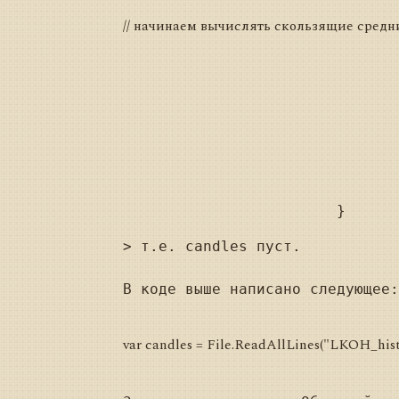
// начинаем вычислять скользящие средние f
				// если все скользящие сформировались, то начинаем их отрисовыва
				if (index >= _strategy.LongSma.Length
					DrawSmaLines(candle
				index++;
				_lastCandleTime = candle.Time
> т.е. candles пуст.

В коде выше написано следующее:

var candles = File.ReadAllLines("LKOH_histor