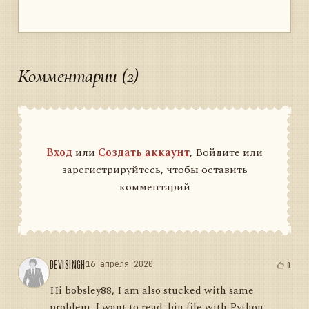
Комментарии (2)
Вход
или
Создать аккаунт
, Войдите или
зарегистрируйтесь, чтобы оставить
комментарий
DEVISINGH
16 апреля 2020
0
Hi bobsley88, I am also stucked with same
problem. I want to read .bin file with Python.