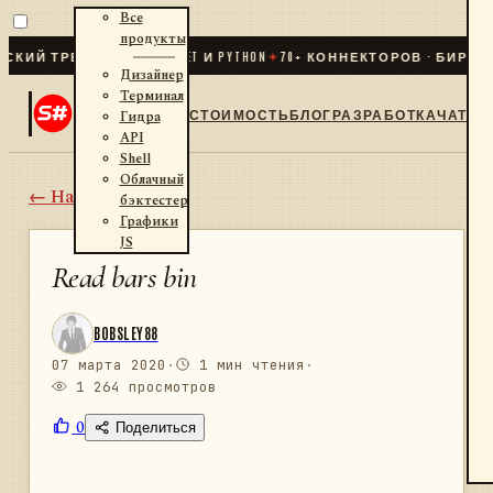
Все
продукты
 ТРЕЙДИНГ ДЛЯ .NET И PYTHON
✦
70
+ КОННЕКТОРОВ · БИРЖИ · 
Дизайнер
Терминал
СТОИМОСТЬ
БЛОГ
РАЗРАБОТКА
ЧАТ
Гидра
API
Shell
Облачный
← Назад
бэктестер
Графики
JS
Read bars bin
BOBSLEY88
07 марта 2020
·
1 мин чтения
·
1 264 просмотров
0
Поделиться