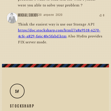
were you able to solve your problem ?
MIKHAIL SUKHOV
20 апреля 2020
0
Think the easiest way is use our Storage API
https://doc.stocksharp.com/html/7a8a9518-6270-
4cfe-a829-fa6c40e5fabd.htm
Also Hydra provides
FIX server mode.
S#
STOCKSHARP