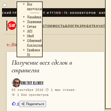
Все
продукты
Й ТРЕЙДИНГ ДЛЯ .NET И PYTHON
✦
70
+ КОННЕКТОРОВ · БИРЖИ · 
Дизайнер
Терминал
СТОИМОСТЬ
БЛОГ
РАЗРАБОТКА
ЧАТ
Гидра
API
Shell
Облачный
← Назад
бэктестер
Графики
JS
Получение всех сделок в
стратегии
DMITRIY KLIMOV
03 сентября 2010
·
1 мин чтения
·
1 066 просмотров
0
Поделиться