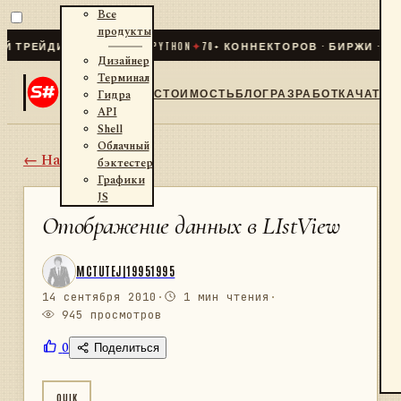
Все
продукты
РЕЙДИНГ ДЛЯ .NET И PYTHON
✦
70
+ КОННЕКТОРОВ · БИРЖИ · БРО
Дизайнер
Терминал
СТОИМОСТЬ
БЛОГ
РАЗРАБОТКА
ЧАТ
Гидра
API
Shell
Облачный
← Назад
бэктестер
Графики
JS
Отображение данных в LIstView
MCTUTEJ|19951995
14 сентября 2010
·
1 мин чтения
·
945 просмотров
0
Поделиться
QUIK