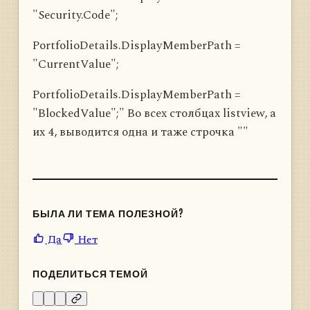
"Security.Code";
PortfolioDetails.DisplayMemberPath =
"CurrentValue";
PortfolioDetails.DisplayMemberPath =
"BlockedValue";" Во всех столбцах listview, а
их 4, выводится одна и таже строчка ""
БЫЛА ЛИ ТЕМА ПОЛЕЗНОЙ?
Да
Нет
ПОДЕЛИТЬСЯ ТЕМОЙ