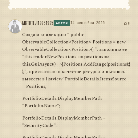
MCTUTEJ|19951995
14 сентября 2010
0
АВТОР
Создаю коллекцию " public
ObservableCollection<Position> Positions = new
ObservableCollection<Position>();", заполняю ее
"this.trader.NewPositions += positions =>
this.GuiAsync(() =>{Positions.AddRange(positions);}
);", присваиваю в качестве ресурса и пытаюсь
вывести в listview"PortfolioDetails.ItemsSource
= Positions;
PortfolioDetails.DisplayMemberPath =
"Portfolio.Name";
PortfolioDetails.DisplayMemberPath =
"Security.Code";
PortfolioDetails.DisplayMemberPath =