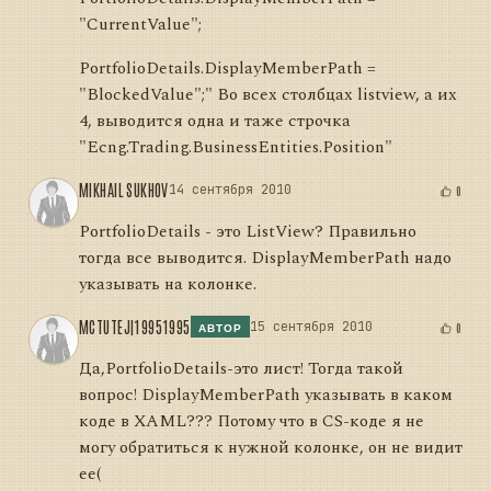
"CurrentValue";
PortfolioDetails.DisplayMemberPath =
"BlockedValue";" Во всех столбцах listview, а их
4, выводится одна и таже строчка
"Ecng.Trading.BusinessEntities.Position"
MIKHAIL SUKHOV
14 сентября 2010
0
PortfolioDetails - это ListView? Правильно
тогда все выводится. DisplayMemberPath надо
указывать на колонке.
MCTUTEJ|19951995
15 сентября 2010
0
АВТОР
Да,PortfolioDetails-это лист! Тогда такой
вопрос! DisplayMemberPath указывать в каком
коде в XAML??? Потому что в CS-коде я не
могу обратиться к нужной колонке, он не видит
ее(