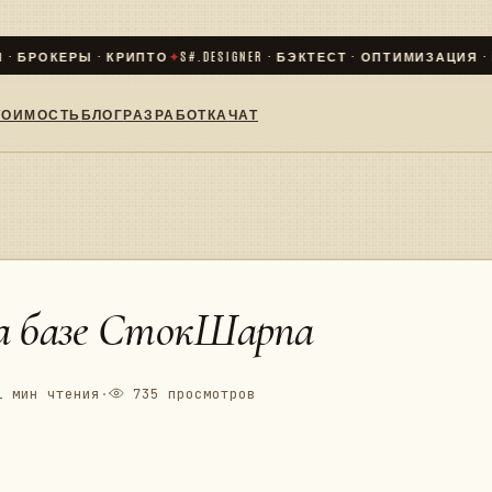
БРОКЕРЫ · КРИПТО
✦
S#.DESIGNER · БЭКТЕСТ · ОПТИМИЗАЦИЯ · LIVE
ТОИМОСТЬ
БЛОГ
РАЗРАБОТКА
ЧАТ
на базе СтокШарпа
 мин чтения
·
735 просмотров