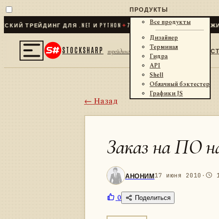
ПРОДУКТЫ
Все продукты
Й ТРЕЙДИНГ ДЛЯ .NET И PYTHON
✦
70
+ КОННЕКТОРОВ · БИРЖИ · 
Дизайнер
Терминал
STOCKSHARP
С
трейдинг
Гидра
API
Shell
Облачный бэктестер
Графики JS
← Назад
Заказ на ПО 
АНОНИМ
17 июня 2010
·
1
0
Поделиться