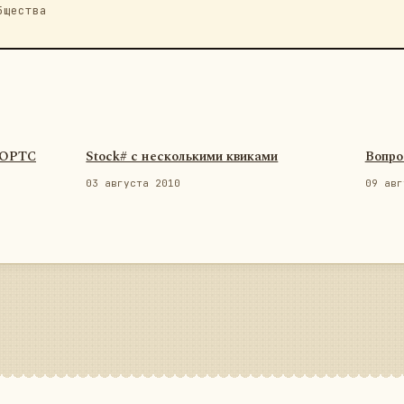
бщества
ФОРТС
Stock# с несколькими квиками
Вопро
03 августа 2010
09 авг