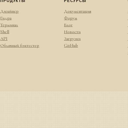
ПРОДУКТЫ
РЕСУРСЫ
Дизайнер
Документация
Гидра
Форум
Терминал
Блог
Shell
Новости
API
Загрузки
Облачный бэктестер
GitHub