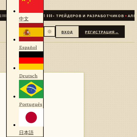
✦
СООБЩЕСТВО
31 000
+ ТРЕЙДЕРОВ И РАЗРАБОТЧИКОВ
✦
АЛГОРИТ
中文
ВХОД
РЕГИСТРАЦИЯ
→
Español
Deutsch
Português
日本語