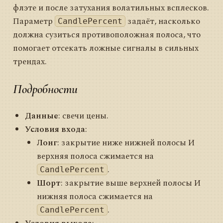
флэте и после затухания волатильных всплесков.
Параметр
задаёт, насколько
CandlePercent
должна сузиться противоположная полоса, что
помогает отсекать ложные сигналы в сильных
трендах.
Подробности
Данные
: свечи цены.
Условия входа
:
Лонг
: закрытие ниже нижней полосы И
верхняя полоса сжимается на
.
CandlePercent
Шорт
: закрытие выше верхней полосы И
нижняя полоса сжимается на
.
CandlePercent