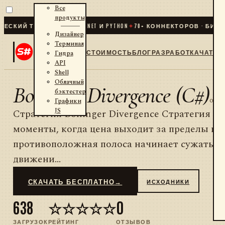
Все
продукты
КИЙ ТРЕЙДИНГ ДЛЯ .NET И PYTHON
✦
70
+ КОННЕКТОРОВ · БИРЖИ 
Дизайнер
Терминал
СТОИМОСТЬ
БЛОГ
РАЗРАБОТКА
ЧАТ
Гидра
API
Shell
Облачный
Bollinger Divergence (C#)
бэктестер
от
S
Графики
JS
Стратегия Bollinger Divergence Стратегия Bo
моменты, когда цена выходит за пределы по
противоположная полоса начинает сужаться
движени...
СКАЧАТЬ БЕСПЛАТНО
→
ИСХОДНИКИ
638
☆☆☆☆☆
0
ЗАГРУЗОК
РЕЙТИНГ
ОТЗЫВОВ