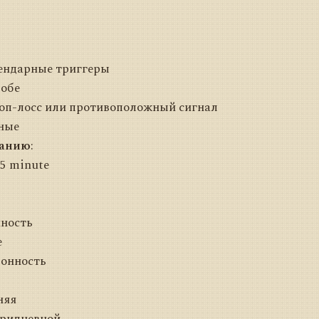
лендарные триггеры
 обе
топ-лосс или противоположный сигнал
тные
чанию
:
5 minute
нность
е
зонность
няя
тридневной