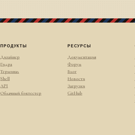
ПРОДУКТЫ
РЕСУРСЫ
Дизайнер
Документация
Гидра
Форум
Терминал
Блог
Shell
Новости
API
Загрузки
Облачный бэктестер
GitHub