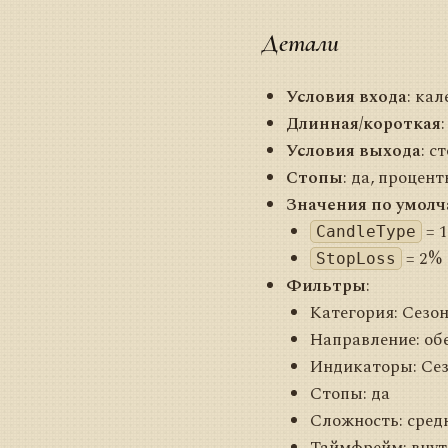
Детали
Условия входа
: ка
Длинная/короткая
:
Условия выхода
: с
Стопы
: да, процен
Значения по умол
= 1
CandleType
= 2%
StopLoss
Фильтры
:
Категория: Сезо
Направление: об
Индикаторы: Се
Стопы: да
Сложность: сред
Таймфрейм: вну