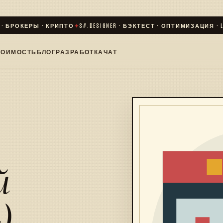
БРОКЕРЫ · КРИПТО
✦
S#.DESIGNER · БЭКТЕСТ · ОПТИМИЗАЦИЯ · LIV
ТОИМОСТЬ
БЛОГ
РАЗРАБОТКА
ЧАТ
й
)