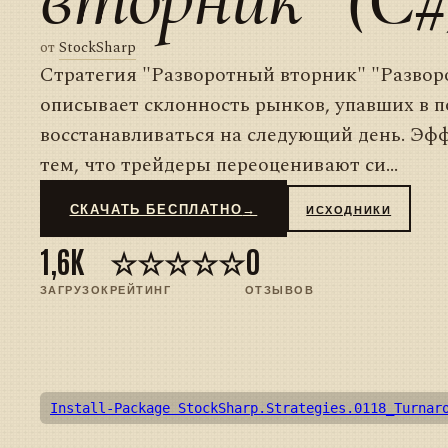
от
StockSharp
Стратегия "Разворотный вторник" "Разво
описывает склонность рынков, упавших в п
восстанавливаться на следующий день. Эф
тем, что трейдеры переоценивают си...
СКАЧАТЬ БЕСПЛАТНО
→
ИСХОДНИКИ
1,6K
☆☆☆☆☆
0
ЗАГРУЗОК
РЕЙТИНГ
ОТЗЫВОВ
Install-Package StockSharp.Strategies.0118_Turnar