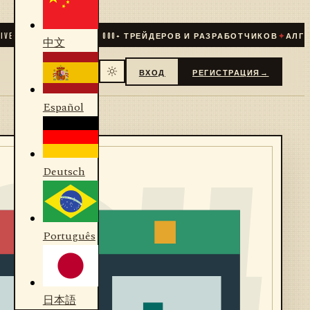
E
✦
СООБЩЕСТВО
31 000
+ ТРЕЙДЕРОВ И РАЗРАБОТЧИКОВ
✦
АЛГОРИ
中文
ВХОД
РЕГИСТРАЦИЯ
→
Español
Deutsch
Português
日本語