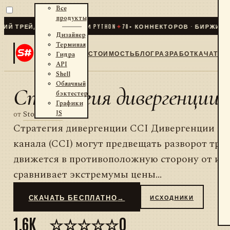
Все
продукты
ТРЕЙДИНГ ДЛЯ .NET И PYTHON
✦
70
+ КОННЕКТОРОВ · БИРЖИ · Б
Дизайнер
Терминал
СТОИМОСТЬ
БЛОГ
РАЗРАБОТКА
ЧАТ
Гидра
API
Shell
Облачный
Стратегия дивергенции 
бэктестер
Графики
JS
от
StockSharp
Стратегия дивергенции CCI Дивергенции ин
канала (CCI) могут предвещать разворот трен
движется в противоположную сторону от ин
сравнивает экстремумы цены...
СКАЧАТЬ БЕСПЛАТНО
→
ИСХОДНИКИ
1,6K
☆☆☆☆☆
0