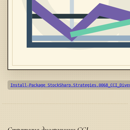
Install-Package StockSharp.Strategies.0068_CCI_Dive
Стратегия дивергенции CCI