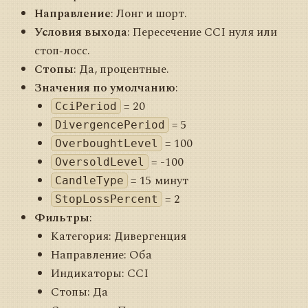
Направление
: Лонг и шорт.
Условия выхода
: Пересечение CCI нуля или
стоп‑лосс.
Стопы
: Да, процентные.
Значения по умолчанию
:
= 20
CciPeriod
= 5
DivergencePeriod
= 100
OverboughtLevel
= -100
OversoldLevel
= 15 минут
CandleType
= 2
StopLossPercent
Фильтры
:
Категория: Дивергенция
Направление: Оба
Индикаторы: CCI
Стопы: Да