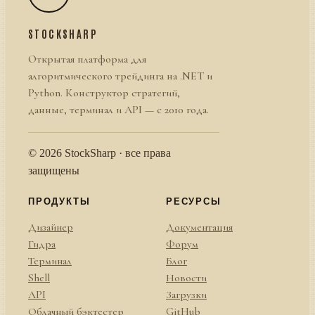
STOCKSHARP
Открытая платформа для
алгоритмического трейдинга на .NET и
Python. Конструктор стратегий,
данные, терминал и API — с 2010 года.
© 2026 StockSharp · все права
защищены
ПРОДУКТЫ
РЕСУРСЫ
Дизайнер
Документация
Гидра
Форум
Терминал
Блог
Shell
Новости
API
Загрузки
Облачный бэктестер
GitHub