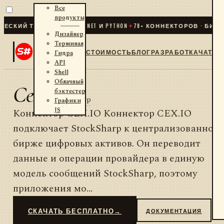
Все
продукты
КИЙ ТРЕЙДИНГ ДЛЯ .NET И PYTHON
✦
70
+ КОННЕКТОРОВ · БИРЖИ
Дизайнер
Терминал
СТОИМОСТЬ
БЛОГ
РАЗРАБОТКА
ЧАТ
Гидра
API
Shell
Облачный
Cex
бэктестер
от
StockSharp
Графики
JS
Коннектор CEX.IO Коннектор CEX.IO
подключает StockSharp к централизованной
бирже цифровых активов. Он переводит
данные и операции провайдера в единую
модель сообщений StockSharp, поэтому
приложения мо...
СКАЧАТЬ БЕСПЛАТНО
→
ДОКУМЕНТАЦИЯ