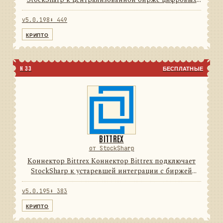
активов. Он переводит данные и операции
провайдера в единую модель сообщений
v5.0.198
⬇ 449
StockSharp, поэтому приложения ...
КРИПТО
N 33
БЕСПЛАТНЫЕ
BITTREX
от StockSharp
Коннектор Bittrex Коннектор Bittrex подключает
StockSharp к устаревшей интеграции с биржей
цифровых активов. Он переводит данные и
операции провайдера в единую модель сообщений
v5.0.195
⬇ 383
StockSharp, поэтому при...
КРИПТО