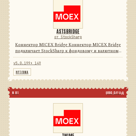
ASTSBRIDGE
от StockSharp
Коннектор MICEX Bridge Коннектор MICEX Bridge
подключает StockSharp к фондовому и валютному
рынкам Московской биржи через MICEX Bridge
или встроенное colocated-подключение. Он
v5.0.199
⬇ 149
преобразует таблицы и тр...
HFT/DMA
N 81
$890,0/ГОД
TWIME