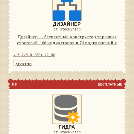
ДИЗАЙНЕР
от StockSharp
Дизайнер — бесплатный конструктор торговых
стратегий: 166 индикаторов и 74 подключений к
площадкам из коробки. Стратегия собирается
мышью из блоков, а если удобнее кодом — рядом
★ 3,9
v5.0.230
⬇ 27,0K
C# и Python. Тест на и...
ДЕСКТОП
N 8
БЕСПЛАТНЫЕ
ГИДРА
от StockSharp