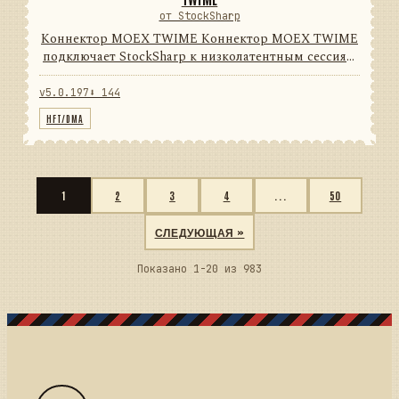
от StockSharp
Коннектор MOEX TWIME Коннектор MOEX TWIME
подключает StockSharp к низколатентным сессиям
выставления заявок Московской биржи.
Выбираемые диалекты ASTS и FORTS преобразуют
v5.0.197
⬇ 144
транзакционные сообщения бирж...
HFT/DMA
1
2
3
4
...
50
СЛЕДУЮЩАЯ »
Показано 1-20 из 983