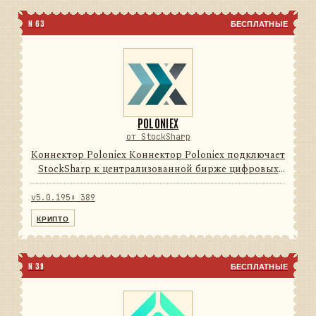
N 63
БЕСПЛАТНЫЕ
POLONIEX
от StockSharp
Коннектор Poloniex Коннектор Poloniex подключает
StockSharp к централизованной бирже цифровых
активов. Он переводит данные и операции
провайдера в единую модель сообщений
v5.0.195
⬇ 389
StockSharp, поэтому приложени...
КРИПТО
N 39
БЕСПЛАТНЫЕ