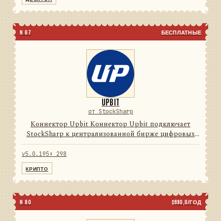
N 67
БЕСПЛАТНЫЕ
UPBIT
от StockSharp
Коннектор Upbit Коннектор Upbit подключает
StockSharp к централизованной бирже цифровых
активов. Он переводит данные и операции
провайдера в единую модель сообщений
v5.0.195
⬇ 298
StockSharp, поэтому приложения могу...
КРИПТО
N 80
$890,0/ГОД