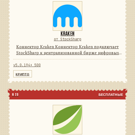
KRAKEN
от StockSharp
Коннектор Kraken Коннектор Kraken подключает
StockSharp к централизованной бирже цифровых
активов. Он переводит данные и операции
провайдера в единую модель сообщений
v5.0.194
⬇ 500
StockSharp, поэтому приложения мо...
КРИПТО
N 29
БЕСПЛАТНЫЕ