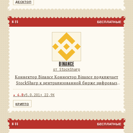
ДЕСКТОП
N 25
БЕСПЛАТНЫЕ
BINANCE
от StockSharp
Коннектор Binance Коннектор Binance подключает
StockSharp к централизованной бирже цифровых
активов. Он переводит данные и операции
провайдера в единую модель сообщений
★ 4,8
v5.0.201
⬇ 22,9K
StockSharp, поэтому приложения ...
КРИПТО
N 55
БЕСПЛАТНЫЕ