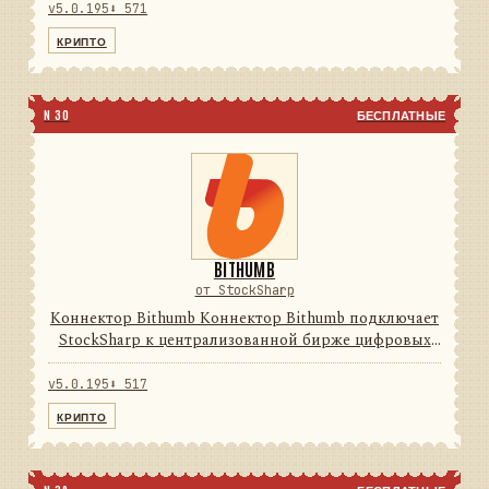
провайдера в единую модель сообщений
v5.0.195
⬇ 571
StockSharp, поэтому приложения мо...
КРИПТО
N 30
БЕСПЛАТНЫЕ
BITHUMB
от StockSharp
Коннектор Bithumb Коннектор Bithumb подключает
StockSharp к централизованной бирже цифровых
активов. Он переводит данные и операции
провайдера в единую модель сообщений
v5.0.195
⬇ 517
StockSharp, поэтому приложения ...
КРИПТО