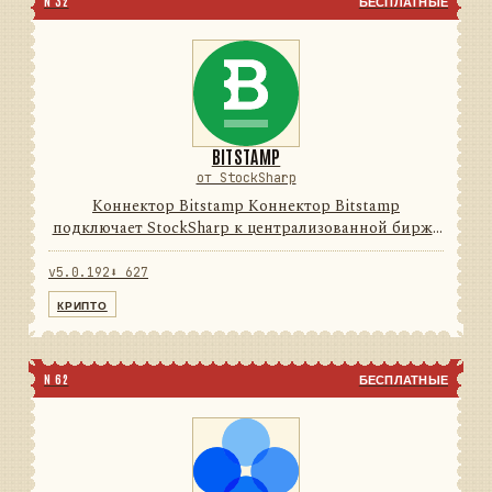
N 32
БЕСПЛАТНЫЕ
BITSTAMP
от StockSharp
Коннектор Bitstamp Коннектор Bitstamp
подключает StockSharp к централизованной бирже
цифровых активов. Он переводит данные и
операции провайдера в единую модель сообщений
v5.0.192
⬇ 627
StockSharp, поэтому приложени...
КРИПТО
N 62
БЕСПЛАТНЫЕ