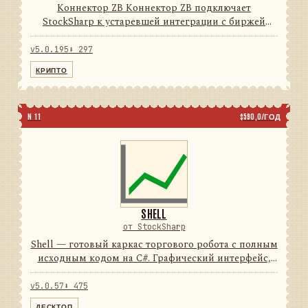
Коннектор ZB Коннектор ZB подключает
StockSharp к устаревшей интеграции с биржей
цифровых активов. Он переводит данные и
операции провайдера в единую модель сообщений
v5.0.195
⬇ 297
StockSharp, поэтому приложения мо...
КРИПТО
N 11
$590,0/ГОД
SHELL
от StockSharp
Shell — готовый каркас торгового робота с полным
исходным кодом на C#. Графический интерфейс,
подключения, тестирование и отчёты уже
написаны: от вас нужен только алгоритм.
v5.0.57
⬇ 475
74подключений100%исход...
ДЕСКТОП