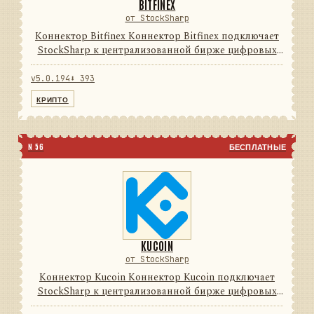
BITFINEX
от StockSharp
Коннектор Bitfinex Коннектор Bitfinex подключает
StockSharp к централизованной бирже цифровых
активов. Он переводит данные и операции
провайдера в единую модель сообщений
v5.0.194
⬇ 393
StockSharp, поэтому приложени...
КРИПТО
N 56
БЕСПЛАТНЫЕ
KUCOIN
от StockSharp
Коннектор Kucoin Коннектор Kucoin подключает
StockSharp к централизованной бирже цифровых
активов. Он переводит данные и операции