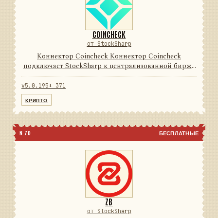
COINCHECK
от StockSharp
Коннектор Coincheck Коннектор Coincheck
подключает StockSharp к централизованной бирже
цифровых активов. Он переводит данные и
операции провайдера в единую модель сообщений
v5.0.195
⬇ 371
StockSharp, поэтому приложе...
КРИПТО
N 70
БЕСПЛАТНЫЕ
ZB
от StockSharp