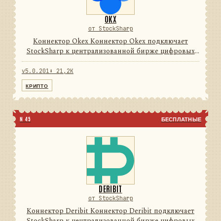
OKX
от StockSharp
Коннектор Okex Коннектор Okex подключает
StockSharp к централизованной бирже цифровых
активов. Он переводит данные и операции
провайдера в единую модель сообщений
v5.0.201
⬇ 21,2K
StockSharp, поэтому приложения могут ...
КРИПТО
N 45
БЕСПЛАТНЫЕ
DERIBIT
от StockSharp
Коннектор Deribit Коннектор Deribit подключает
StockSharp к централизованной бирже цифровых