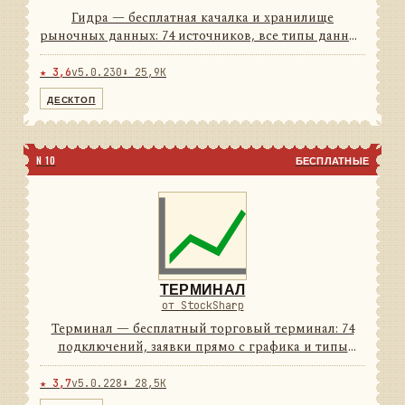
Гидра — бесплатная качалка и хранилище
рыночных данных: 74 источников, все типы данных
и своё хранилище с плотным сжатием. Работает по
расписанию и умеет отдавать данные другим
★ 3,6
v5.0.230
⬇ 25,9K
программам как сервер. ...
ДЕСКТОП
N 10
БЕСПЛАТНЫЕ
ТЕРМИНАЛ
от StockSharp
Терминал — бесплатный торговый терминал: 74
подключений, заявки прямо с графика и типы
свечей, которых нет у брокерского софта. Светлая и
тёмная темы — обе в комплекте.
★ 3,7
v5.0.228
⬇ 28,5K
74подключений5типов свечей...