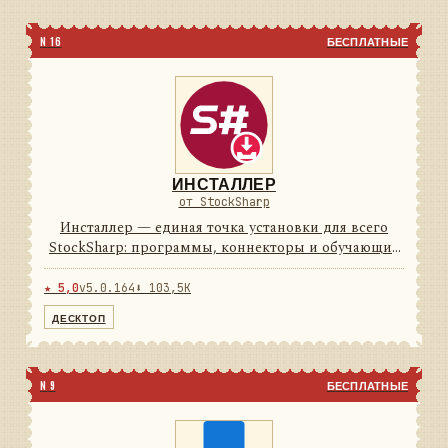
N 16
БЕСПЛАТНЫЕ
ИНСТАЛЛЕР
от StockSharp
Инсталлер — единая точка установки для всего
StockSharp: программы, коннекторы и обучающие
материалы ставятся и обновляются из одного окна.
8программ74коннекторовБесплатноцена
★ 5,0
v5.0.164
⬇ 103,5K
Программы Дизайнер, Тер...
ДЕСКТОП
N 9
БЕСПЛАТНЫЕ