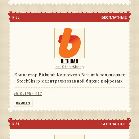
N 30
БЕСПЛАТНЫЕ
BITHUMB
от StockSharp
Коннектор Bithumb Коннектор Bithumb подключает
StockSharp к централизованной бирже цифровых
активов. Он переводит данные и операции
провайдера в единую модель сообщений
v5.0.195
⬇ 517
StockSharp, поэтому приложения ...
КРИПТО
N 31
БЕСПЛАТНЫЕ