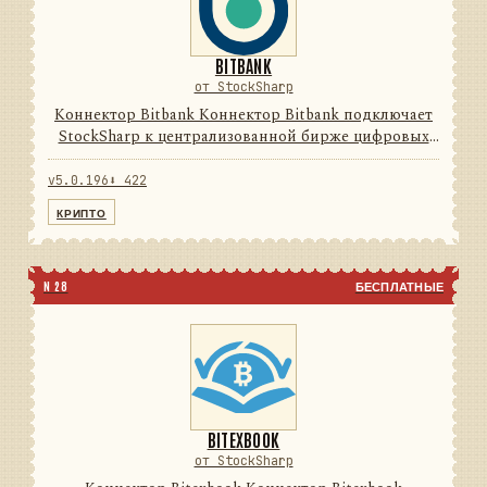
BITBANK
от StockSharp
Коннектор Bitbank Коннектор Bitbank подключает
StockSharp к централизованной бирже цифровых
активов. Он переводит данные и операции
провайдера в единую модель сообщений
v5.0.196
⬇ 422
StockSharp, поэтому приложения ...
КРИПТО
N 28
БЕСПЛАТНЫЕ
BITEXBOOK
от StockSharp