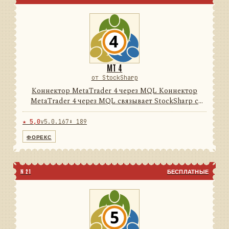
MT 4
от StockSharp
Коннектор MetaTrader 4 через MQL Коннектор
MetaTrader 4 через MQL связывает StockSharp с
терминалом MetaTrader 4 через поставляемый
MQL-эксперт и локальный нативный/FIX-мост. Он
★ 5,0
v5.0.167
⬇ 189
преобразует данные тер...
ФОРЕКС
N 21
БЕСПЛАТНЫЕ