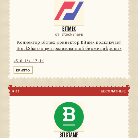
BITMEX
от StockSharp
Коннектор Bitmex Коннектор Bitmex подключает
StockSharp к централизованной бирже цифровых
активов. Он переводит данные и операции
провайдера в единую модель сообщений
v5.0.16
⬇ 17,1K
StockSharp, поэтому приложения мо...
КРИПТО
N 32
БЕСПЛАТНЫЕ
BITSTAMP