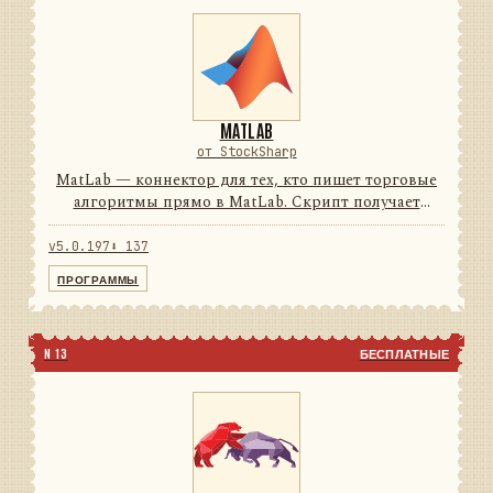
MATLAB
от StockSharp
MatLab — коннектор для тех, кто пишет торговые
алгоритмы прямо в MatLab. Скрипт получает
рыночные данные в реальном времени и
отправляет заявки, не выходя из привычной среды.
v5.0.197
⬇ 137
74подключений0строк на ...
ПРОГРАММЫ
N 13
БЕСПЛАТНЫЕ