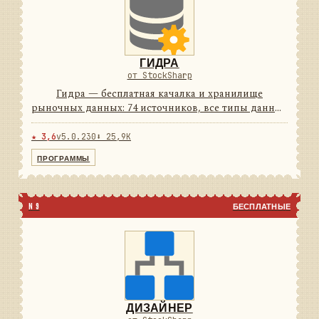
ГИДРА
от StockSharp
Гидра — бесплатная качалка и хранилище
рыночных данных: 74 источников, все типы данных
и своё хранилище с плотным сжатием. Работает по
расписанию и умеет отдавать данные другим
★ 3,6
v5.0.230
⬇ 25,9K
программам как сервер. ...
ПРОГРАММЫ
N 9
БЕСПЛАТНЫЕ
ДИЗАЙНЕР