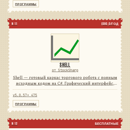
74подключений5типов свечей...
ПРОГРАММЫ
N 11
$590,0/ГОД
SHELL
от StockSharp
Shell — готовый каркас торгового робота с полным
исходным кодом на C#. Графический интерфейс,
подключения, тестирование и отчёты уже
написаны: от вас нужен только алгоритм.
v5.0.57
⬇ 475
74подключений100%исход...
ПРОГРАММЫ
N 12
БЕСПЛАТНЫЕ