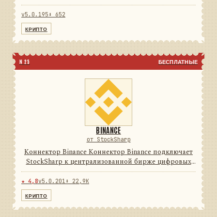
цифровых активов. Он переводит данные и
операции провайдера в единую модель сообщений
v5.0.195
⬇ 652
StockSharp, поэтому приложе...
КРИПТО
N 25
БЕСПЛАТНЫЕ
BINANCE
от StockSharp
Коннектор Binance Коннектор Binance подключает
StockSharp к централизованной бирже цифровых
активов. Он переводит данные и операции
провайдера в единую модель сообщений
★ 4,8
v5.0.201
⬇ 22,9K
StockSharp, поэтому приложения ...
КРИПТО