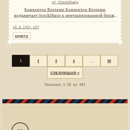
от StockSharp
Коннектор Bitstamp Коннектор Bitstamp
подключает StockSharp к централизованной бирже
цифровых активов. Он переводит данные и
операции провайдера в единую модель сообщений
v5.0.192
⬇ 627
StockSharp, поэтому приложени...
КРИПТО
1
2
3
4
...
50
СЛЕДУЮЩАЯ »
Показано 1-20 из 983