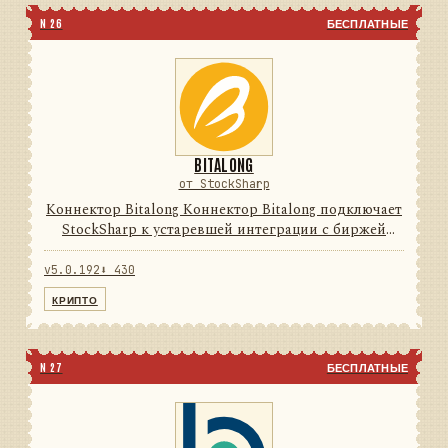
N 26
БЕСПЛАТНЫЕ
BITALONG
от StockSharp
Коннектор Bitalong Коннектор Bitalong подключает
StockSharp к устаревшей интеграции с биржей
цифровых активов. Он переводит данные и
операции провайдера в единую модель сообщений
v5.0.192
⬇ 430
StockSharp, поэтому п...
КРИПТО
N 27
БЕСПЛАТНЫЕ