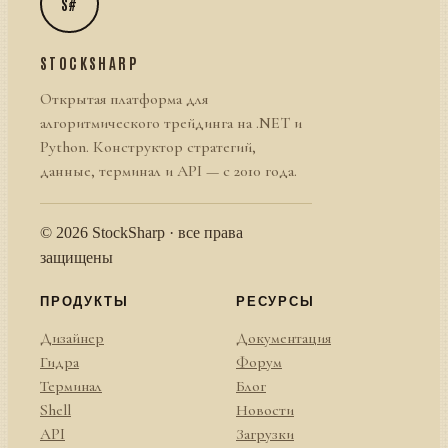
S#
STOCKSHARP
Открытая платформа для
алгоритмического трейдинга на .NET и
Python. Конструктор стратегий,
данные, терминал и API — с 2010 года.
© 2026 StockSharp · все права
защищены
ПРОДУКТЫ
РЕСУРСЫ
Дизайнер
Документация
Гидра
Форум
Терминал
Блог
Shell
Новости
API
Загрузки