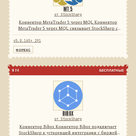
MT 5
от StockSharp
Коннектор MetaTrader 5 через MQL Коннектор
MetaTrader 5 через MQL связывает StockSharp с
терминалом MetaTrader 5 через поставляемый
MQL-эксперт и локальный нативный/FIX-мост. Он
v5.0.165
⬇ 291
унифицирует рыночные д...
ФОРЕКС
N 24
БЕСПЛАТНЫЕ
BIBOX
от StockSharp
Коннектор Bibox Коннектор Bibox подключает
StockSharp к устаревшей интеграции с биржей