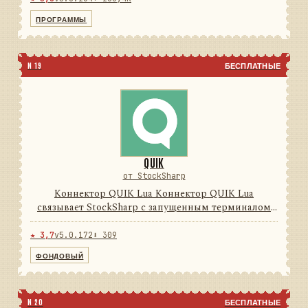
Программы Дизайнер, Те...
ПРОГРАММЫ
N 19
БЕСПЛАТНЫЕ
QUIK
от StockSharp
Коннектор QUIK Lua Коннектор QUIK Lua
связывает StockSharp с запущенным терминалом
QUIK через поставляемый Lua-модуль и локальные
FIX-сессии. Он преобразует обратные вызовы,
★ 3,7
v5.0.172
⬇ 309
таблицы и транзакции терми...
ФОНДОВЫЙ
N 20
БЕСПЛАТНЫЕ