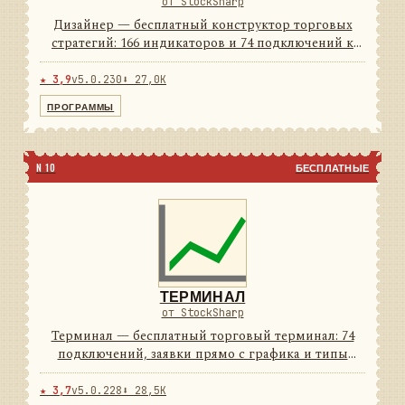
от StockSharp
Дизайнер — бесплатный конструктор торговых
стратегий: 166 индикаторов и 74 подключений к
площадкам из коробки. Стратегия собирается
мышью из блоков, а если удобнее кодом — рядом
★ 3,9
v5.0.230
⬇ 27,0K
C# и Python. Тест на и...
ПРОГРАММЫ
N 10
БЕСПЛАТНЫЕ
ТЕРМИНАЛ
от StockSharp
Терминал — бесплатный торговый терминал: 74
подключений, заявки прямо с графика и типы
свечей, которых нет у брокерского софта. Светлая и
тёмная темы — обе в комплекте.
★ 3,7
v5.0.228
⬇ 28,5K