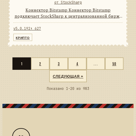
от StockSharp
Коннектор Bitstamp Коннектор Bitstamp
подключает StockSharp к централизованной бирже
цифровых активов. Он переводит данные и
операции провайдера в единую модель сообщений
v5.0.192
⬇ 627
StockSharp, поэтому приложени...
КРИПТО
1
2
3
4
...
50
СЛЕДУЮЩАЯ »
Показано 1-20 из 983