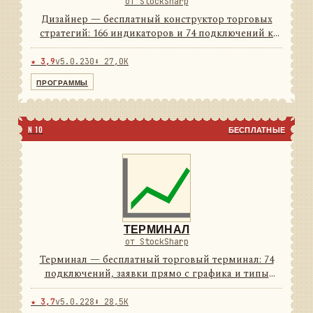
от StockSharp
Дизайнер — бесплатный конструктор торговых
стратегий: 166 индикаторов и 74 подключений к
площадкам из коробки. Стратегия собирается
мышью из блоков, а если удобнее кодом — рядом
★ 3,9
v5.0.230
⬇ 27,0K
C# и Python. Тест на и...
ПРОГРАММЫ
N 10
БЕСПЛАТНЫЕ
ТЕРМИНАЛ
от StockSharp
Терминал — бесплатный торговый терминал: 74
подключений, заявки прямо с графика и типы
свечей, которых нет у брокерского софта. Светлая и
тёмная темы — обе в комплекте.
★ 3,7
v5.0.228
⬇ 28,5K