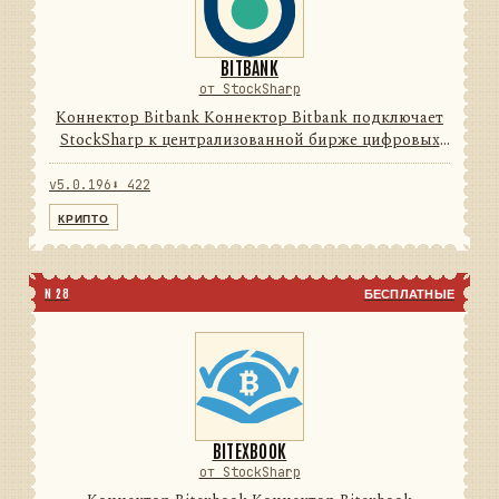
BITBANK
от StockSharp
Коннектор Bitbank Коннектор Bitbank подключает
StockSharp к централизованной бирже цифровых
активов. Он переводит данные и операции
провайдера в единую модель сообщений
v5.0.196
⬇ 422
StockSharp, поэтому приложения ...
КРИПТО
N 28
БЕСПЛАТНЫЕ
BITEXBOOK
от StockSharp