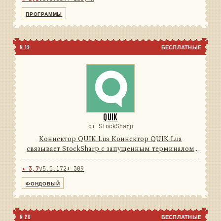
Программы Дизайнер, Те...
ПРОГРАММЫ
N 19
БЕСПЛАТНЫЕ
QUIK
от StockSharp
Коннектор QUIK Lua Коннектор QUIK Lua
связывает StockSharp с запущенным терминалом
QUIK через поставляемый Lua-модуль и локальные
FIX-сессии. Он преобразует обратные вызовы,
★ 3,7
v5.0.172
⬇ 309
таблицы и транзакции терми...
ФОНДОВЫЙ
N 20
БЕСПЛАТНЫЕ