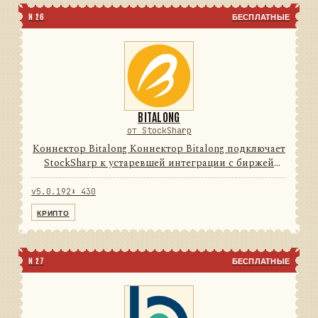
N 26
БЕСПЛАТНЫЕ
BITALONG
от StockSharp
Коннектор Bitalong Коннектор Bitalong подключает
StockSharp к устаревшей интеграции с биржей
цифровых активов. Он переводит данные и
операции провайдера в единую модель сообщений
v5.0.192
⬇ 430
StockSharp, поэтому п...
КРИПТО
N 27
БЕСПЛАТНЫЕ