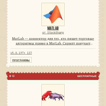
MATLAB
от StockSharp
MatLab — коннектор для тех, кто пишет торговые
алгоритмы прямо в MatLab. Скрипт получает
рыночные данные в реальном времени и
отправляет заявки, не выходя из привычной среды.
v5.0.197
⬇ 137
74подключений0строк на ...
ПРОГРАММЫ
N 13
БЕСПЛАТНЫЕ