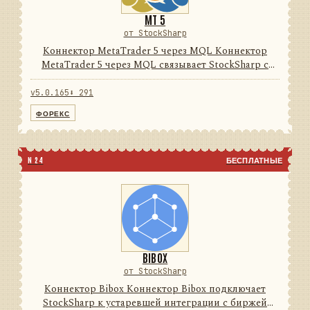
MT 5
от StockSharp
Коннектор MetaTrader 5 через MQL Коннектор
MetaTrader 5 через MQL связывает StockSharp с
терминалом MetaTrader 5 через поставляемый
MQL-эксперт и локальный нативный/FIX-мост. Он
v5.0.165
⬇ 291
унифицирует рыночные д...
ФОРЕКС
N 24
БЕСПЛАТНЫЕ
BIBOX
от StockSharp
Коннектор Bibox Коннектор Bibox подключает
StockSharp к устаревшей интеграции с биржей