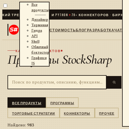
Все
продукты
РЕЙДИНГ ДЛЯ .NET И PYTHON
✦
70
+ КОННЕКТОРОВ · БИРЖИ · БРО
Дизайнер
Терминал
СТОИМОСТЬ
БЛОГ
РАЗРАБОТКА
ЧАТ
Гидра
API
Shell
Облачный
КАТАЛОГ ПРОДУКТОВ
бэктестер
Продукты StockSharp
Графики
JS
ВСЕ ПРОДУКТЫ
ПРОГРАММЫ
ТОРГОВЫЕ СТРАТЕГИИ
КОННЕКТОРЫ
ПРОЧЕЕ
Найдено:
983