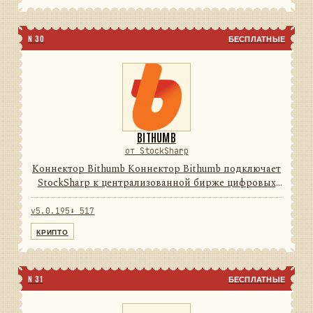
N 30
БЕСПЛАТНЫЕ
BITHUMB
от StockSharp
Коннектор Bithumb Коннектор Bithumb подключает
StockSharp к централизованной бирже цифровых
активов. Он переводит данные и операции
провайдера в единую модель сообщений
v5.0.195
⬇ 517
StockSharp, поэтому приложения ...
КРИПТО
N 31
БЕСПЛАТНЫЕ