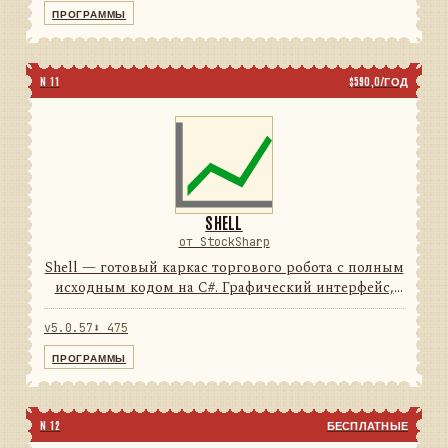
74подключений5типов свечей...
ПРОГРАММЫ
N 11
$590,0/ГОД
SHELL
от StockSharp
Shell — готовый каркас торгового робота с полным
исходным кодом на C#. Графический интерфейс,
подключения, тестирование и отчёты уже
написаны: от вас нужен только алгоритм.
v5.0.57
⬇ 475
74подключений100%исход...
ПРОГРАММЫ
N 12
БЕСПЛАТНЫЕ