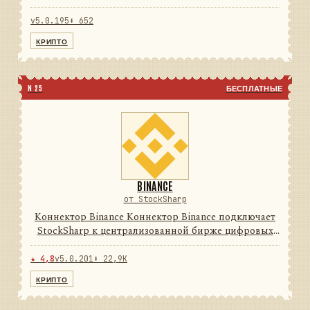
цифровых активов. Он переводит данные и
операции провайдера в единую модель сообщений
v5.0.195
⬇ 652
StockSharp, поэтому приложе...
КРИПТО
N 25
БЕСПЛАТНЫЕ
BINANCE
от StockSharp
Коннектор Binance Коннектор Binance подключает
StockSharp к централизованной бирже цифровых
активов. Он переводит данные и операции
провайдера в единую модель сообщений
★ 4,8
v5.0.201
⬇ 22,9K
StockSharp, поэтому приложения ...
КРИПТО