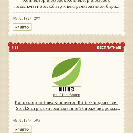
Коннектор Bitexbook Коннектор Bitexbook
подключает StockSharp к централизованной бирже
цифровых активов. Он переводит данные и
операции провайдера в единую модель сообщений
v5.0.192
⬇ 297
StockSharp, поэтому приложе...
КРИПТО
N 29
БЕСПЛАТНЫЕ
BITFINEX
от StockSharp
Коннектор Bitfinex Коннектор Bitfinex подключает
StockSharp к централизованной бирже цифровых
активов. Он переводит данные и операции
провайдера в единую модель сообщений
v5.0.194
⬇ 393
StockSharp, поэтому приложени...
КРИПТО