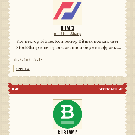
BITMEX
от StockSharp
Коннектор Bitmex Коннектор Bitmex подключает
StockSharp к централизованной бирже цифровых
активов. Он переводит данные и операции
провайдера в единую модель сообщений
v5.0.16
⬇ 17,1K
StockSharp, поэтому приложения мо...
КРИПТО
N 32
БЕСПЛАТНЫЕ
BITSTAMP