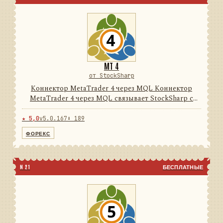
MT 4
от StockSharp
Коннектор MetaTrader 4 через MQL Коннектор
MetaTrader 4 через MQL связывает StockSharp с
терминалом MetaTrader 4 через поставляемый
MQL-эксперт и локальный нативный/FIX-мост. Он
★ 5,0
v5.0.167
⬇ 189
преобразует данные тер...
ФОРЕКС
N 21
БЕСПЛАТНЫЕ