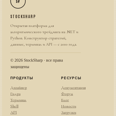
S#
STOCKSHARP
Открытая платформа для
алгоритмического трейдинга на .NET и
Python. Конструктор стратегий,
данные, терминал и API — с 2010 года.
© 2026 StockSharp · все права
защищены
ПРОДУКТЫ
РЕСУРСЫ
Дизайнер
Документация
Гидра
Форум
Терминал
Блог
Shell
Новости
API
Загрузки