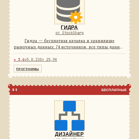
ГИДРА
от StockSharp
Гидра — бесплатная качалка и хранилище
рыночных данных: 74 источников, все типы данных
и своё хранилище с плотным сжатием. Работает по
расписанию и умеет отдавать данные другим
★ 3,6
v5.0.230
⬇ 25,9K
программам как сервер. ...
ПРОГРАММЫ
N 9
БЕСПЛАТНЫЕ
ДИЗАЙНЕР