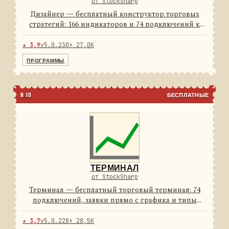
от StockSharp
Дизайнер — бесплатный конструктор торговых
стратегий: 166 индикаторов и 74 подключений к
площадкам из коробки. Стратегия собирается
мышью из блоков, а если удобнее кодом — рядом
★ 3,9
v5.0.230
⬇ 27,0K
C# и Python. Тест на и...
ПРОГРАММЫ
N 10
БЕСПЛАТНЫЕ
ТЕРМИНАЛ
от StockSharp
Терминал — бесплатный торговый терминал: 74
подключений, заявки прямо с графика и типы
свечей, которых нет у брокерского софта. Светлая и
тёмная темы — обе в комплекте.
★ 3,7
v5.0.228
⬇ 28,5K