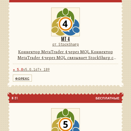
MT 4
от StockSharp
Коннектор MetaTrader 4 через MQL Коннектор
MetaTrader 4 через MQL связывает StockSharp с
терминалом MetaTrader 4 через поставляемый
MQL-эксперт и локальный нативный/FIX-мост. Он
★ 5,0
v5.0.167
⬇ 189
преобразует данные тер...
ФОРЕКС
N 21
БЕСПЛАТНЫЕ