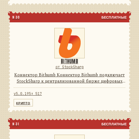
N 30
БЕСПЛАТНЫЕ
BITHUMB
от StockSharp
Коннектор Bithumb Коннектор Bithumb подключает
StockSharp к централизованной бирже цифровых
активов. Он переводит данные и операции
провайдера в единую модель сообщений
v5.0.195
⬇ 517
StockSharp, поэтому приложения ...
КРИПТО
N 31
БЕСПЛАТНЫЕ