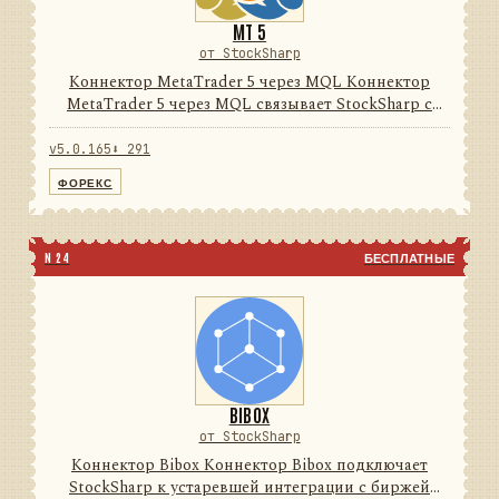
MT 5
от StockSharp
Коннектор MetaTrader 5 через MQL Коннектор
MetaTrader 5 через MQL связывает StockSharp с
терминалом MetaTrader 5 через поставляемый
MQL-эксперт и локальный нативный/FIX-мост. Он
v5.0.165
⬇ 291
унифицирует рыночные д...
ФОРЕКС
N 24
БЕСПЛАТНЫЕ
BIBOX
от StockSharp
Коннектор Bibox Коннектор Bibox подключает
StockSharp к устаревшей интеграции с биржей