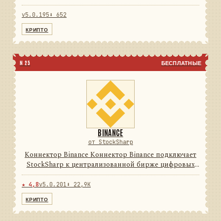
цифровых активов. Он переводит данные и
операции провайдера в единую модель сообщений
v5.0.195
⬇ 652
StockSharp, поэтому приложе...
КРИПТО
N 25
БЕСПЛАТНЫЕ
BINANCE
от StockSharp
Коннектор Binance Коннектор Binance подключает
StockSharp к централизованной бирже цифровых
активов. Он переводит данные и операции
провайдера в единую модель сообщений
★ 4,8
v5.0.201
⬇ 22,9K
StockSharp, поэтому приложения ...
КРИПТО