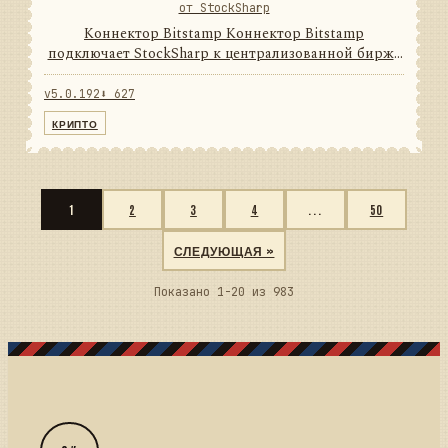
от StockSharp
Коннектор Bitstamp Коннектор Bitstamp
подключает StockSharp к централизованной бирже
цифровых активов. Он переводит данные и
операции провайдера в единую модель сообщений
v5.0.192
⬇ 627
StockSharp, поэтому приложени...
КРИПТО
1
2
3
4
...
50
СЛЕДУЮЩАЯ »
Показано 1-20 из 983