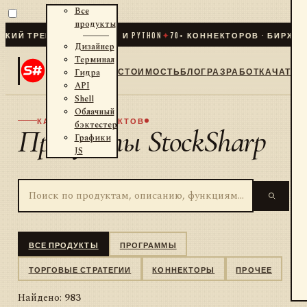
Все
продукты
РЕЙДИНГ ДЛЯ .NET И PYTHON
✦
70
+ КОННЕКТОРОВ · БИРЖИ · БРО
Дизайнер
Терминал
СТОИМОСТЬ
БЛОГ
РАЗРАБОТКА
ЧАТ
Гидра
API
Shell
Облачный
КАТАЛОГ ПРОДУКТОВ
бэктестер
Продукты StockSharp
Графики
JS
ВСЕ ПРОДУКТЫ
ПРОГРАММЫ
ТОРГОВЫЕ СТРАТЕГИИ
КОННЕКТОРЫ
ПРОЧЕЕ
Найдено:
983