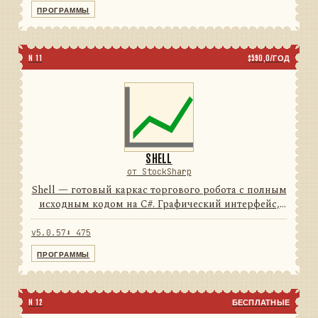
74подключений5типов свечей...
ПРОГРАММЫ
N 11
$590,0/ГОД
SHELL
от StockSharp
Shell — готовый каркас торгового робота с полным
исходным кодом на C#. Графический интерфейс,
подключения, тестирование и отчёты уже
написаны: от вас нужен только алгоритм.
v5.0.57
⬇ 475
74подключений100%исход...
ПРОГРАММЫ
N 12
БЕСПЛАТНЫЕ