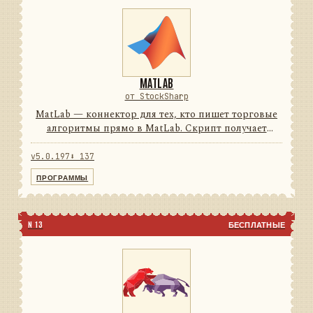
MATLAB
от StockSharp
MatLab — коннектор для тех, кто пишет торговые
алгоритмы прямо в MatLab. Скрипт получает
рыночные данные в реальном времени и
отправляет заявки, не выходя из привычной среды.
v5.0.197
⬇ 137
74подключений0строк на ...
ПРОГРАММЫ
N 13
БЕСПЛАТНЫЕ