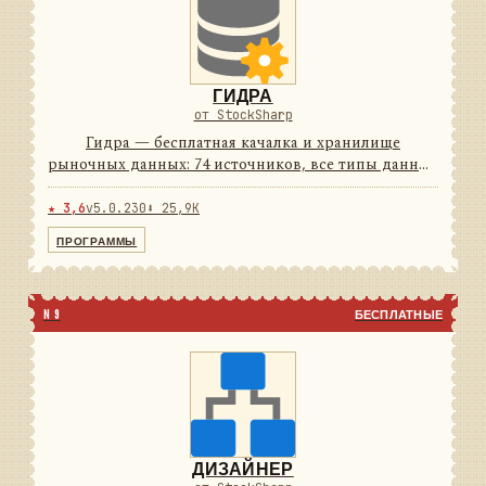
ГИДРА
от StockSharp
Гидра — бесплатная качалка и хранилище
рыночных данных: 74 источников, все типы данных
и своё хранилище с плотным сжатием. Работает по
расписанию и умеет отдавать данные другим
★ 3,6
v5.0.230
⬇ 25,9K
программам как сервер. ...
ПРОГРАММЫ
N 9
БЕСПЛАТНЫЕ
ДИЗАЙНЕР