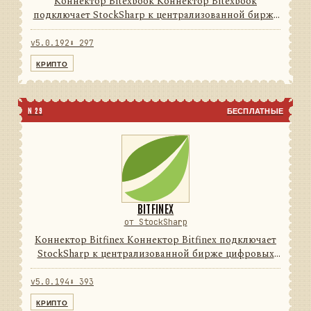
Коннектор Bitexbook Коннектор Bitexbook
подключает StockSharp к централизованной бирже
цифровых активов. Он переводит данные и
операции провайдера в единую модель сообщений
v5.0.192
⬇ 297
StockSharp, поэтому приложе...
КРИПТО
N 29
БЕСПЛАТНЫЕ
BITFINEX
от StockSharp
Коннектор Bitfinex Коннектор Bitfinex подключает
StockSharp к централизованной бирже цифровых
активов. Он переводит данные и операции
провайдера в единую модель сообщений
v5.0.194
⬇ 393
StockSharp, поэтому приложени...
КРИПТО