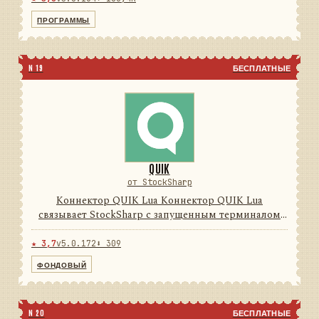
Программы Дизайнер, Те...
ПРОГРАММЫ
N 19
БЕСПЛАТНЫЕ
QUIK
от StockSharp
Коннектор QUIK Lua Коннектор QUIK Lua
связывает StockSharp с запущенным терминалом
QUIK через поставляемый Lua-модуль и локальные
FIX-сессии. Он преобразует обратные вызовы,
★ 3,7
v5.0.172
⬇ 309
таблицы и транзакции терми...
ФОНДОВЫЙ
N 20
БЕСПЛАТНЫЕ