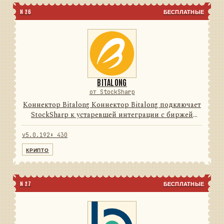
N 26
БЕСПЛАТНЫЕ
BITALONG
от StockSharp
Коннектор Bitalong Коннектор Bitalong подключает
StockSharp к устаревшей интеграции с биржей
цифровых активов. Он переводит данные и
операции провайдера в единую модель сообщений
v5.0.192
⬇ 430
StockSharp, поэтому п...
КРИПТО
N 27
БЕСПЛАТНЫЕ