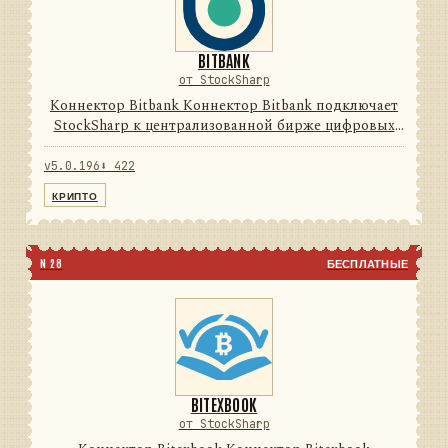
BITBANK
от StockSharp
Коннектор Bitbank Коннектор Bitbank подключает
StockSharp к централизованной бирже цифровых
активов. Он переводит данные и операции
провайдера в единую модель сообщений
v5.0.196
⬇ 422
StockSharp, поэтому приложения ...
КРИПТО
N 28
БЕСПЛАТНЫЕ
BITEXBOOK
от StockSharp