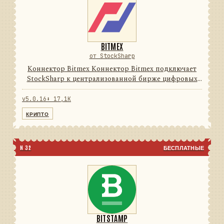
BITMEX
от StockSharp
Коннектор Bitmex Коннектор Bitmex подключает
StockSharp к централизованной бирже цифровых
активов. Он переводит данные и операции
провайдера в единую модель сообщений
v5.0.16
⬇ 17,1K
StockSharp, поэтому приложения мо...
КРИПТО
N 32
БЕСПЛАТНЫЕ
BITSTAMP