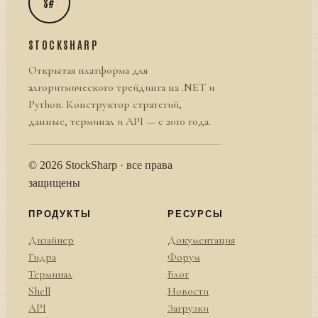
S#
STOCKSHARP
Открытая платформа для
алгоритмического трейдинга на .NET и
Python. Конструктор стратегий,
данные, терминал и API — с 2010 года.
© 2026 StockSharp · все права
защищены
ПРОДУКТЫ
РЕСУРСЫ
Дизайнер
Документация
Гидра
Форум
Терминал
Блог
Shell
Новости
API
Загрузки