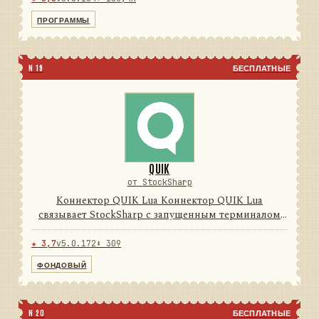
Программы Дизайнер, Те...
ПРОГРАММЫ
N 19
БЕСПЛАТНЫЕ
QUIK
от StockSharp
Коннектор QUIK Lua Коннектор QUIK Lua
связывает StockSharp с запущенным терминалом
QUIK через поставляемый Lua-модуль и локальные
FIX-сессии. Он преобразует обратные вызовы,
★ 3,7
v5.0.172
⬇ 309
таблицы и транзакции терми...
ФОНДОВЫЙ
N 20
БЕСПЛАТНЫЕ