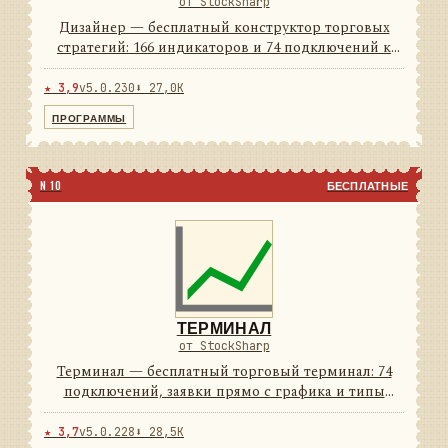
от StockSharp
Дизайнер — бесплатный конструктор торговых
стратегий: 166 индикаторов и 74 подключений к
площадкам из коробки. Стратегия собирается
мышью из блоков, а если удобнее кодом — рядом
★ 3,9
v5.0.230
⬇ 27,0K
C# и Python. Тест на и...
ПРОГРАММЫ
N 10
БЕСПЛАТНЫЕ
ТЕРМИНАЛ
от StockSharp
Терминал — бесплатный торговый терминал: 74
подключений, заявки прямо с графика и типы
свечей, которых нет у брокерского софта. Светлая и
тёмная темы — обе в комплекте.
★ 3,7
v5.0.228
⬇ 28,5K