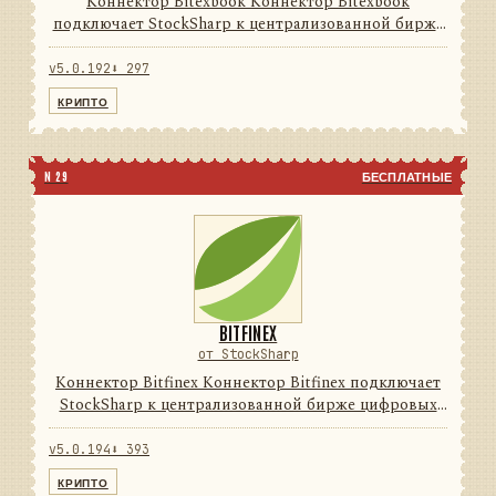
Коннектор Bitexbook Коннектор Bitexbook
подключает StockSharp к централизованной бирже
цифровых активов. Он переводит данные и
операции провайдера в единую модель сообщений
v5.0.192
⬇ 297
StockSharp, поэтому приложе...
КРИПТО
N 29
БЕСПЛАТНЫЕ
BITFINEX
от StockSharp
Коннектор Bitfinex Коннектор Bitfinex подключает
StockSharp к централизованной бирже цифровых
активов. Он переводит данные и операции
провайдера в единую модель сообщений
v5.0.194
⬇ 393
StockSharp, поэтому приложени...
КРИПТО