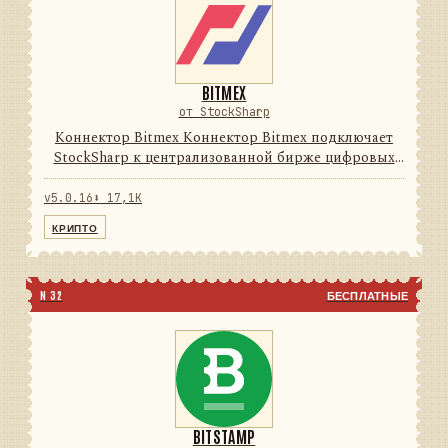
BITMEX
от StockSharp
Коннектор Bitmex Коннектор Bitmex подключает
StockSharp к централизованной бирже цифровых
активов. Он переводит данные и операции
провайдера в единую модель сообщений
v5.0.16
⬇ 17,1K
StockSharp, поэтому приложения мо...
КРИПТО
N 32
БЕСПЛАТНЫЕ
BITSTAMP