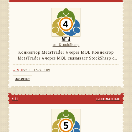
MT 4
от StockSharp
Коннектор MetaTrader 4 через MQL Коннектор
MetaTrader 4 через MQL связывает StockSharp с
терминалом MetaTrader 4 через поставляемый
MQL-эксперт и локальный нативный/FIX-мост. Он
★ 5,0
v5.0.167
⬇ 189
преобразует данные тер...
ФОРЕКС
N 21
БЕСПЛАТНЫЕ