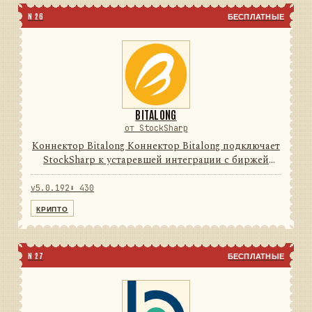
N 26
БЕСПЛАТНЫЕ
BITALONG
от StockSharp
Коннектор Bitalong Коннектор Bitalong подключает
StockSharp к устаревшей интеграции с биржей
цифровых активов. Он переводит данные и
операции провайдера в единую модель сообщений
v5.0.192
⬇ 430
StockSharp, поэтому п...
КРИПТО
N 27
БЕСПЛАТНЫЕ