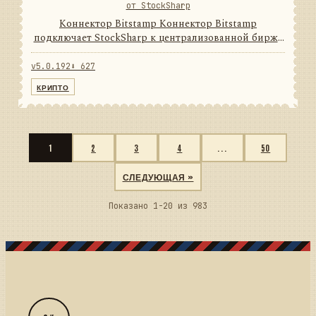
от StockSharp
Коннектор Bitstamp Коннектор Bitstamp
подключает StockSharp к централизованной бирже
цифровых активов. Он переводит данные и
операции провайдера в единую модель сообщений
v5.0.192
⬇ 627
StockSharp, поэтому приложени...
КРИПТО
1
2
3
4
...
50
СЛЕДУЮЩАЯ »
Показано 1-20 из 983