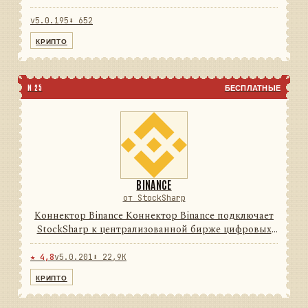
цифровых активов. Он переводит данные и
операции провайдера в единую модель сообщений
v5.0.195
⬇ 652
StockSharp, поэтому приложе...
КРИПТО
N 25
БЕСПЛАТНЫЕ
BINANCE
от StockSharp
Коннектор Binance Коннектор Binance подключает
StockSharp к централизованной бирже цифровых
активов. Он переводит данные и операции
провайдера в единую модель сообщений
★ 4,8
v5.0.201
⬇ 22,9K
StockSharp, поэтому приложения ...
КРИПТО