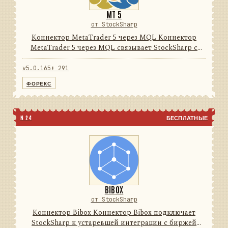
MT 5
от StockSharp
Коннектор MetaTrader 5 через MQL Коннектор
MetaTrader 5 через MQL связывает StockSharp с
терминалом MetaTrader 5 через поставляемый
MQL-эксперт и локальный нативный/FIX-мост. Он
v5.0.165
⬇ 291
унифицирует рыночные д...
ФОРЕКС
N 24
БЕСПЛАТНЫЕ
BIBOX
от StockSharp
Коннектор Bibox Коннектор Bibox подключает
StockSharp к устаревшей интеграции с биржей