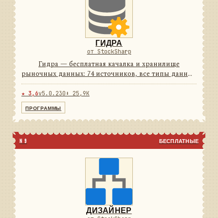
ГИДРА
от StockSharp
Гидра — бесплатная качалка и хранилище
рыночных данных: 74 источников, все типы данных
и своё хранилище с плотным сжатием. Работает по
расписанию и умеет отдавать данные другим
★ 3,6
v5.0.230
⬇ 25,9K
программам как сервер. ...
ПРОГРАММЫ
N 9
БЕСПЛАТНЫЕ
ДИЗАЙНЕР