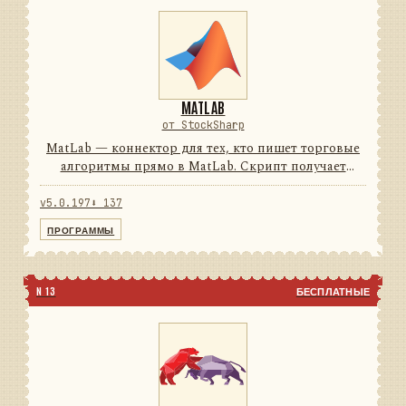
MATLAB
от StockSharp
MatLab — коннектор для тех, кто пишет торговые
алгоритмы прямо в MatLab. Скрипт получает
рыночные данные в реальном времени и
отправляет заявки, не выходя из привычной среды.
v5.0.197
⬇ 137
74подключений0строк на ...
ПРОГРАММЫ
N 13
БЕСПЛАТНЫЕ