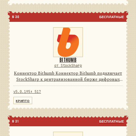
N 30
БЕСПЛАТНЫЕ
BITHUMB
от StockSharp
Коннектор Bithumb Коннектор Bithumb подключает
StockSharp к централизованной бирже цифровых
активов. Он переводит данные и операции
провайдера в единую модель сообщений
v5.0.195
⬇ 517
StockSharp, поэтому приложения ...
КРИПТО
N 31
БЕСПЛАТНЫЕ