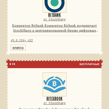
BITBANK
от StockSharp
Коннектор Bitbank Коннектор Bitbank подключает
StockSharp к централизованной бирже цифровых
активов. Он переводит данные и операции
провайдера в единую модель сообщений
v5.0.196
⬇ 422
StockSharp, поэтому приложения ...
КРИПТО
N 28
БЕСПЛАТНЫЕ
BITEXBOOK
от StockSharp