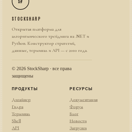
S#
STOCKSHARP
Открытая платформа для
алгоритмического трейдинга на .NET и
Python. Конструктор стратегий,
данные, терминал и API — с 2010 года.
© 2026 StockSharp · все права
защищены
ПРОДУКТЫ
РЕСУРСЫ
Дизайнер
Документация
Гидра
Форум
Терминал
Блог
Shell
Новости
API
Загрузки