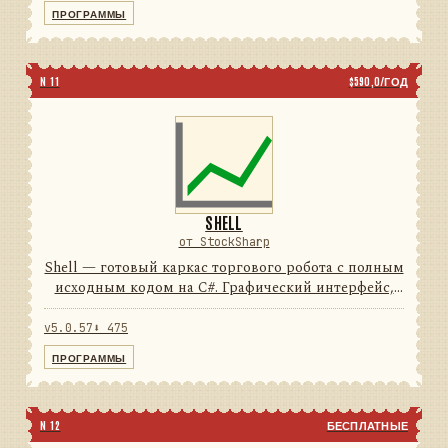
74подключений5типов свечей...
ПРОГРАММЫ
N 11
$590,0/ГОД
SHELL
от StockSharp
Shell — готовый каркас торгового робота с полным
исходным кодом на C#. Графический интерфейс,
подключения, тестирование и отчёты уже
написаны: от вас нужен только алгоритм.
v5.0.57
⬇ 475
74подключений100%исход...
ПРОГРАММЫ
N 12
БЕСПЛАТНЫЕ