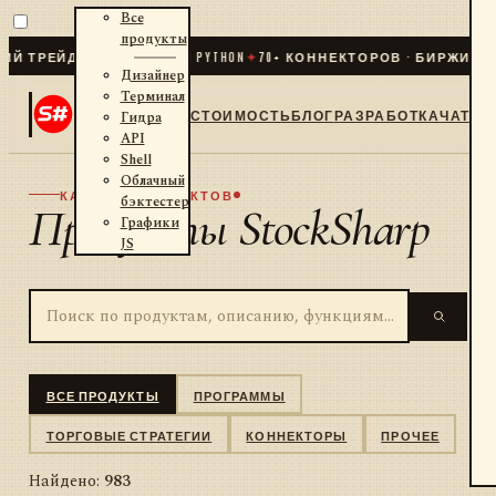
Все
продукты
ЙДИНГ ДЛЯ .NET И PYTHON
✦
70
+ КОННЕКТОРОВ · БИРЖИ · БРОКЕ
Дизайнер
Терминал
СТОИМОСТЬ
БЛОГ
РАЗРАБОТКА
ЧАТ
Гидра
API
Shell
Облачный
КАТАЛОГ ПРОДУКТОВ
бэктестер
Продукты StockSharp
Графики
JS
ВСЕ ПРОДУКТЫ
ПРОГРАММЫ
ТОРГОВЫЕ СТРАТЕГИИ
КОННЕКТОРЫ
ПРОЧЕЕ
Найдено:
983