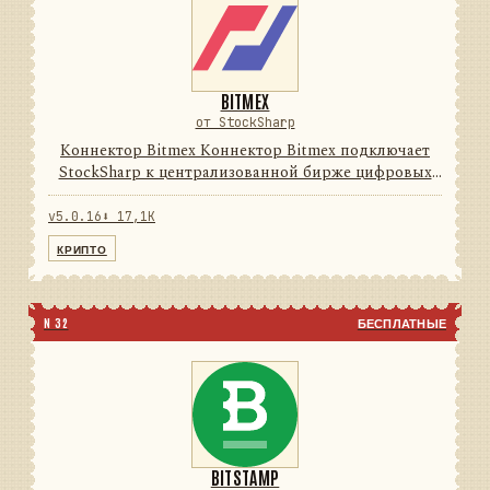
BITMEX
от StockSharp
Коннектор Bitmex Коннектор Bitmex подключает
StockSharp к централизованной бирже цифровых
активов. Он переводит данные и операции
провайдера в единую модель сообщений
v5.0.16
⬇ 17,1K
StockSharp, поэтому приложения мо...
КРИПТО
N 32
БЕСПЛАТНЫЕ
BITSTAMP