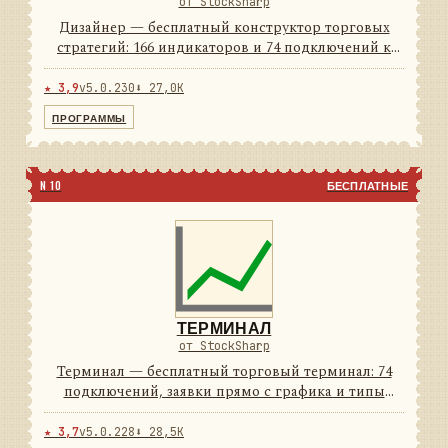
от StockSharp
Дизайнер — бесплатный конструктор торговых
стратегий: 166 индикаторов и 74 подключений к
площадкам из коробки. Стратегия собирается
мышью из блоков, а если удобнее кодом — рядом
★ 3,9
v5.0.230
⬇ 27,0K
C# и Python. Тест на и...
ПРОГРАММЫ
N 10
БЕСПЛАТНЫЕ
ТЕРМИНАЛ
от StockSharp
Терминал — бесплатный торговый терминал: 74
подключений, заявки прямо с графика и типы
свечей, которых нет у брокерского софта. Светлая и
тёмная темы — обе в комплекте.
★ 3,7
v5.0.228
⬇ 28,5K