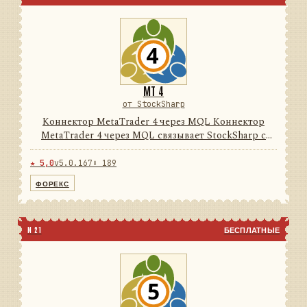
MT 4
от StockSharp
Коннектор MetaTrader 4 через MQL Коннектор
MetaTrader 4 через MQL связывает StockSharp с
терминалом MetaTrader 4 через поставляемый
MQL-эксперт и локальный нативный/FIX-мост. Он
★ 5,0
v5.0.167
⬇ 189
преобразует данные тер...
ФОРЕКС
N 21
БЕСПЛАТНЫЕ