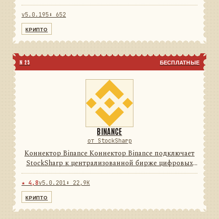
цифровых активов. Он переводит данные и
операции провайдера в единую модель сообщений
v5.0.195
⬇ 652
StockSharp, поэтому приложе...
КРИПТО
N 25
БЕСПЛАТНЫЕ
BINANCE
от StockSharp
Коннектор Binance Коннектор Binance подключает
StockSharp к централизованной бирже цифровых
активов. Он переводит данные и операции
провайдера в единую модель сообщений
★ 4,8
v5.0.201
⬇ 22,9K
StockSharp, поэтому приложения ...
КРИПТО