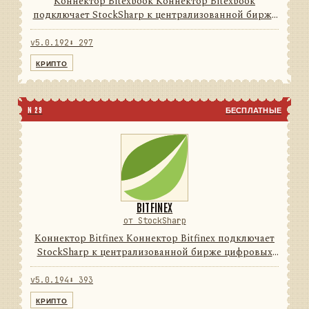
Коннектор Bitexbook Коннектор Bitexbook
подключает StockSharp к централизованной бирже
цифровых активов. Он переводит данные и
операции провайдера в единую модель сообщений
v5.0.192
⬇ 297
StockSharp, поэтому приложе...
КРИПТО
N 29
БЕСПЛАТНЫЕ
BITFINEX
от StockSharp
Коннектор Bitfinex Коннектор Bitfinex подключает
StockSharp к централизованной бирже цифровых
активов. Он переводит данные и операции
провайдера в единую модель сообщений
v5.0.194
⬇ 393
StockSharp, поэтому приложени...
КРИПТО