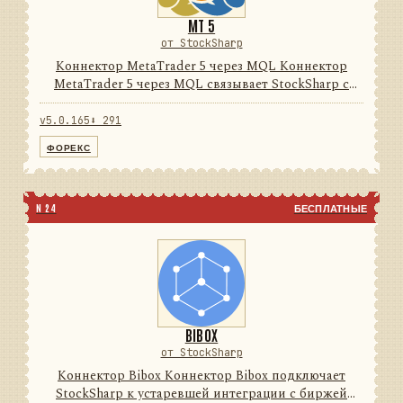
MT 5
от StockSharp
Коннектор MetaTrader 5 через MQL Коннектор
MetaTrader 5 через MQL связывает StockSharp с
терминалом MetaTrader 5 через поставляемый
MQL-эксперт и локальный нативный/FIX-мост. Он
v5.0.165
⬇ 291
унифицирует рыночные д...
ФОРЕКС
N 24
БЕСПЛАТНЫЕ
BIBOX
от StockSharp
Коннектор Bibox Коннектор Bibox подключает
StockSharp к устаревшей интеграции с биржей