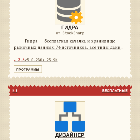
ГИДРА
от StockSharp
Гидра — бесплатная качалка и хранилище
рыночных данных: 74 источников, все типы данных
и своё хранилище с плотным сжатием. Работает по
расписанию и умеет отдавать данные другим
★ 3,6
v5.0.230
⬇ 25,9K
программам как сервер. ...
ПРОГРАММЫ
N 9
БЕСПЛАТНЫЕ
ДИЗАЙНЕР