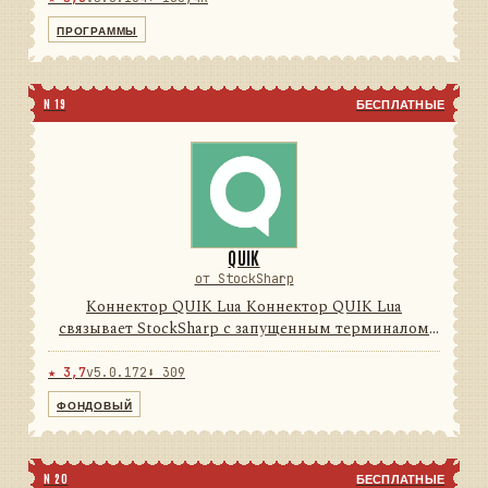
Программы Дизайнер, Те...
ПРОГРАММЫ
N 19
БЕСПЛАТНЫЕ
QUIK
от StockSharp
Коннектор QUIK Lua Коннектор QUIK Lua
связывает StockSharp с запущенным терминалом
QUIK через поставляемый Lua-модуль и локальные
FIX-сессии. Он преобразует обратные вызовы,
★ 3,7
v5.0.172
⬇ 309
таблицы и транзакции терми...
ФОНДОВЫЙ
N 20
БЕСПЛАТНЫЕ