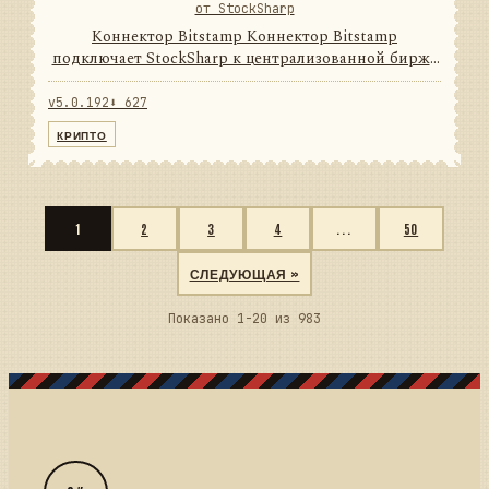
от StockSharp
Коннектор Bitstamp Коннектор Bitstamp
подключает StockSharp к централизованной бирже
цифровых активов. Он переводит данные и
операции провайдера в единую модель сообщений
v5.0.192
⬇ 627
StockSharp, поэтому приложени...
КРИПТО
1
2
3
4
...
50
СЛЕДУЮЩАЯ »
Показано 1-20 из 983