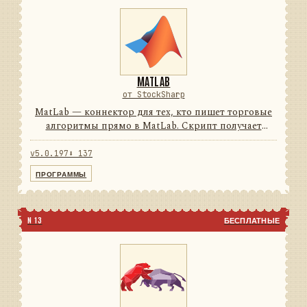
MATLAB
от StockSharp
MatLab — коннектор для тех, кто пишет торговые
алгоритмы прямо в MatLab. Скрипт получает
рыночные данные в реальном времени и
отправляет заявки, не выходя из привычной среды.
v5.0.197
⬇ 137
74подключений0строк на ...
ПРОГРАММЫ
N 13
БЕСПЛАТНЫЕ