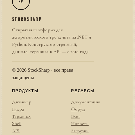
S#
STOCKSHARP
Открытая платформа для
алгоритмического трейдинга на .NET и
Python. Конструктор стратегий,
данные, терминал и API — с 2010 года.
© 2026 StockSharp · все права
защищены
ПРОДУКТЫ
РЕСУРСЫ
Дизайнер
Документация
Гидра
Форум
Терминал
Блог
Shell
Новости
API
Загрузки