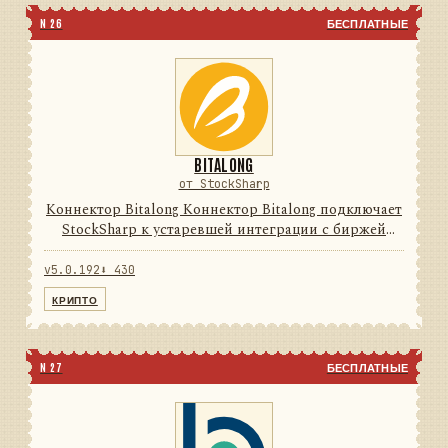
N 26
БЕСПЛАТНЫЕ
BITALONG
от StockSharp
Коннектор Bitalong Коннектор Bitalong подключает
StockSharp к устаревшей интеграции с биржей
цифровых активов. Он переводит данные и
операции провайдера в единую модель сообщений
v5.0.192
⬇ 430
StockSharp, поэтому п...
КРИПТО
N 27
БЕСПЛАТНЫЕ