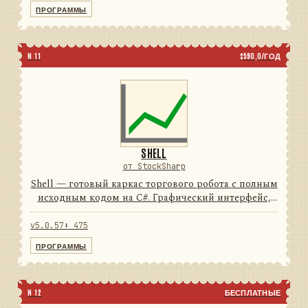
74подключений5типов свечей...
ПРОГРАММЫ
N 11
$590,0/ГОД
SHELL
от StockSharp
Shell — готовый каркас торгового робота с полным
исходным кодом на C#. Графический интерфейс,
подключения, тестирование и отчёты уже
написаны: от вас нужен только алгоритм.
v5.0.57
⬇ 475
74подключений100%исход...
ПРОГРАММЫ
N 12
БЕСПЛАТНЫЕ