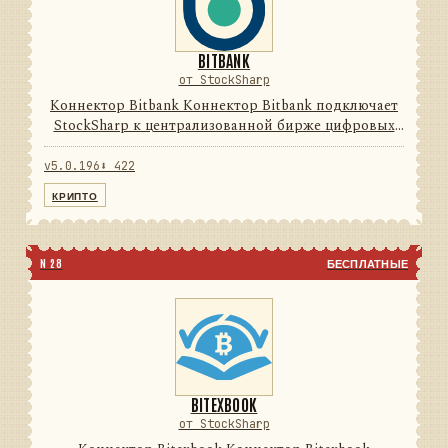
BITBANK
от StockSharp
Коннектор Bitbank Коннектор Bitbank подключает
StockSharp к централизованной бирже цифровых
активов. Он переводит данные и операции
провайдера в единую модель сообщений
v5.0.196
⬇ 422
StockSharp, поэтому приложения ...
КРИПТО
N 28
БЕСПЛАТНЫЕ
BITEXBOOK
от StockSharp