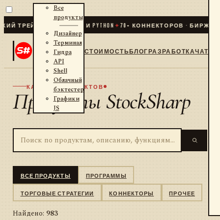
Все
продукты
ЕЙДИНГ ДЛЯ .NET И PYTHON
✦
70
+ КОННЕКТОРОВ · БИРЖИ · БРО
Дизайнер
Терминал
СТОИМОСТЬ
БЛОГ
РАЗРАБОТКА
ЧАТ
Гидра
API
Shell
Облачный
КАТАЛОГ ПРОДУКТОВ
бэктестер
Продукты StockSharp
Графики
JS
ВСЕ ПРОДУКТЫ
ПРОГРАММЫ
ТОРГОВЫЕ СТРАТЕГИИ
КОННЕКТОРЫ
ПРОЧЕЕ
Найдено:
983