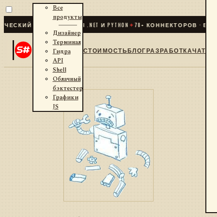
Все
продукты
ЕСКИЙ ТРЕЙДИНГ ДЛЯ .NET И PYTHON
✦
70
+ КОННЕКТОРОВ · БИР
Дизайнер
Терминал
СТОИМОСТЬ
БЛОГ
РАЗРАБОТКА
ЧАТ
Гидра
API
Shell
Облачный
бэктестер
Графики
JS